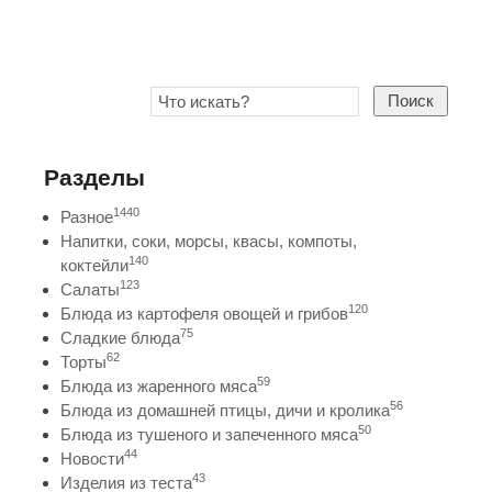
Поиск
Разделы
1440
Разное
Напитки, соки, морсы, квасы, компоты,
140
коктейли
123
Салаты
120
Блюда из картофеля овощей и грибов
75
Сладкие блюда
62
Торты
59
Блюда из жаренного мяса
56
Блюда из домашней птицы, дичи и кролика
50
Блюда из тушеного и запеченного мяса
44
Новости
43
Изделия из теста