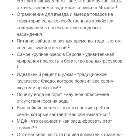
его сайта stiralkarem.ru - все, что вам нужно знать
1
о качественном и надежном сервисе в Москве
Ограничение для въезда и выезда товаров на
территории сельскохозяйственного хозяйства,
содержащей в своем составе плодовые
1
насаждения
Питание зайцев на разных временах года - летом,
1
осенью, зимой и весной
Самое крупное озеро в Европе - удивительная
природная прелесть и богатство водных ресурсов
1
Идеальный рецепт шулюм - традиционное
кавказское блюдо, которое поразит вас своим
1
вкусом и ароматом!
Почему вода не горит - научное объяснение
1
отсутствия горения воды
Вкуснейшие рецепты ухи из свежих хребтов
1
семги, которые заставят вас облизываться
МДФ - что означает и как расшифровать этот
1
термин?
Оптимальная частота полива комнатных фиалок -