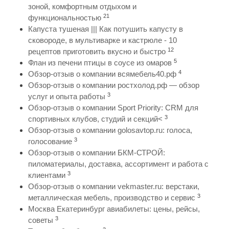
зоной, комфортным отдыхом и
21
функциональностью
Капуста тушеная ||| Как потушить капусту в
сковороде, в мультиварке и кастрюле - 10
12
рецептов приготовить вкусно и быстро
5
Флан из печени птицы в соусе из омаров
4
Обзор-отзыв о компании всямебель40.рф
Обзор-отзыв о компании ростхолод.рф — обзор
3
услуг и опыта работы
Обзор-отзыв о компании Sport Priority: CRM для
3
спортивных клубов, студий и секций<
Обзор-отзыв о компании golosavtop.ru: голоса,
3
голосование
Обзор-отзыв о компании БКМ-СТРОЙ:
пиломатериалы, доставка, ассортимент и работа с
3
клиентами
Обзор-отзыв о компании vekmaster.ru: верстаки,
3
металлическая мебель, производство и сервис
Москва Екатеринбург авиабилеты: цены, рейсы,
3
советы