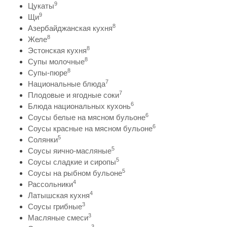
9
Цукаты
9
Щи
8
Азербайджанская кухня
8
Желе
8
Эстонская кухня
8
Супы молочные
8
Супы-пюре
7
Национальные блюда
7
Плодовые и ягодные соки
6
Блюда национальных кухонь
6
Соусы белые на мясном бульоне
6
Соусы красные на мясном бульоне
5
Солянки
5
Соусы яично-масляные
5
Соусы сладкие и сиропы
5
Соусы на рыбном бульоне
4
Рассольники
4
Латышская кухня
3
Соусы грибные
3
Масляные смеси
3