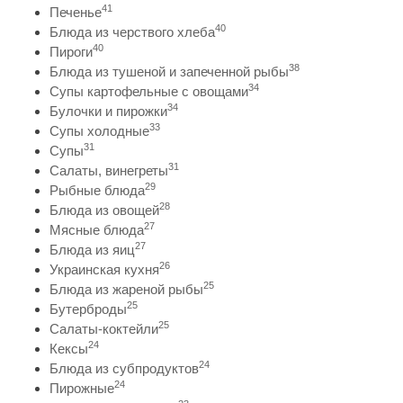
41
Печенье
40
Блюда из черствого хлеба
40
Пироги
38
Блюда из тушеной и запеченной рыбы
34
Супы картофельные с овощами
34
Булочки и пирожки
33
Супы холодные
31
Супы
31
Салаты, винегреты
29
Рыбные блюда
28
Блюда из овощей
27
Мясные блюда
27
Блюда из яиц
26
Украинская кухня
25
Блюда из жареной рыбы
25
Бутерброды
25
Салаты-коктейли
24
Кексы
24
Блюда из субпродуктов
24
Пирожные