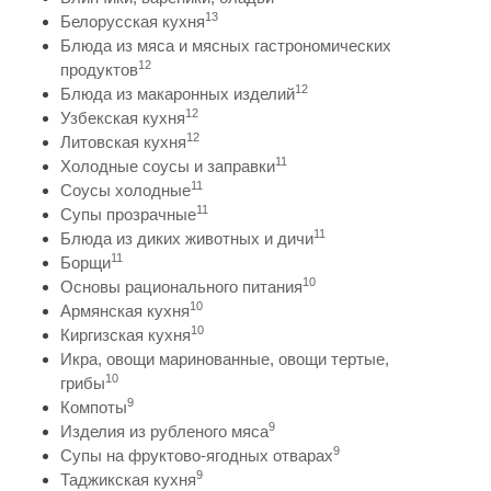
13
Белорусская кухня
Блюда из мяса и мясных гастрономических
12
продуктов
12
Блюда из макаронных изделий
12
Узбекская кухня
12
Литовская кухня
11
Холодные соусы и заправки
11
Соусы холодные
11
Супы прозрачные
11
Блюда из диких животных и дичи
11
Борщи
10
Основы рационального питания
10
Армянская кухня
10
Киргизская кухня
Икра, овощи маринованные, овощи тертые,
10
грибы
9
Компоты
9
Изделия из рубленого мяса
9
Супы на фруктово-ягодных отварах
9
Таджикская кухня