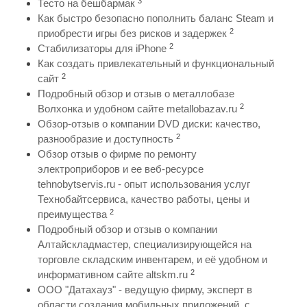
3
Тесто на бешбармак
Как быстро безопасно пополнить баланс Steam и
2
приобрести игры без рисков и задержек
2
Стабилизаторы для iPhone
Как создать привлекательный и функциональный
2
сайт
Подробный обзор и отзыв о металлобазе
2
Волхонка и удобном сайте metallobazav.ru
Обзор-отзыв о компании DVD диски: качество,
2
разнообразие и доступность
Обзор отзыв о фирме по ремонту
электроприборов и ее веб-ресурсе
tehnobytservis.ru - опыт использования услуг
Технобайтсервиса, качество работы, цены и
2
преимущества
Подробный обзор и отзыв о компании
Алтайскладмастер, специализирующейся на
торговле складским инвентарем, и её удобном и
2
информативном сайте altskm.ru
ООО "Датахауз" - ведущую фирму, эксперт в
области создания мобильных приложений, с