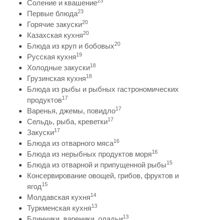
23
Соление и квашение
23
Первые блюда
20
Горячие закуски
20
Казахская кухня
20
Блюда из круп и бобовых
19
Русская кухня
18
Холодные закуски
18
Грузинская кухня
Блюда из рыбы и рыбных гастрономических
17
продуктов
17
Варенья, джемы, повидло
17
Сельдь, рыба, креветки
17
Закуски
16
Блюда из отварного мяса
16
Блюда из нерыбных продуктов моря
15
Блюда из отварной и припущенной рыбы
Консервирование овощей, грибов, фруктов и
15
ягод
14
Молдавская кухня
13
Туркменская кухня
13
Блинчики, вареники, оладьи