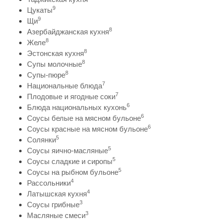
9
Цукаты
9
Щи
8
Азербайджанская кухня
8
Желе
8
Эстонская кухня
8
Супы молочные
8
Супы-пюре
7
Национальные блюда
7
Плодовые и ягодные соки
6
Блюда национальных кухонь
6
Соусы белые на мясном бульоне
6
Соусы красные на мясном бульоне
5
Солянки
5
Соусы яично-масляные
5
Соусы сладкие и сиропы
5
Соусы на рыбном бульоне
4
Рассольники
4
Латышская кухня
3
Соусы грибные
3
Масляные смеси