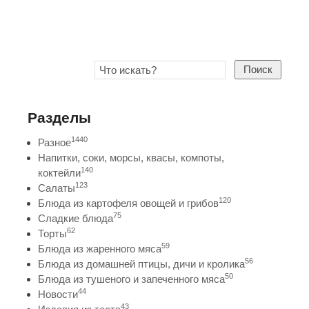
Поиск
Разделы
1440
Разное
Напитки, соки, морсы, квасы, компоты,
140
коктейли
123
Салаты
120
Блюда из картофеля овощей и грибов
75
Сладкие блюда
62
Торты
59
Блюда из жаренного мяса
56
Блюда из домашней птицы, дичи и кролика
50
Блюда из тушеного и запеченного мяса
44
Новости
43