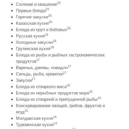
23
Соление и квашение
23
Первые блюда
20
Горячие закуски
20
Казахская кухня
20
Блюда из круп и бобовых
19
Русская кухня
18
Холодные закуски
18
Грузинская кухня
Блюда из рыбы и рыбных гастрономических
17
продуктов
17
Варенья, джемы, повидло
17
Сельдь, рыба, креветки
17
Закуски
16
Блюда из отварного мяса
16
Блюда из нерыбных продуктов моря
15
Блюда из отварной и припущенной рыбы
Консервирование овощей, грибов, фруктов и
15
ягод
14
Молдавская кухня
13
Туркменская кухня