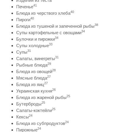
Изделия из теста
41
Печенье
40
Блюда из черствого хлеба
40
Пироги
38
Блюда из тушеной и запеченной рыбы
34
Супы картофельные с овощами
34
Булочки и пирожки
33
Супы холодные
31
Супы
31
Салаты, винегреты
29
Рыбные блюда
28
Блюда из овощей
27
Мясные блюда
27
Блюда из яиц
26
Украинская кухня
25
Блюда из жареной рыбы
25
Бутерброды
25
Салаты-коктейли
24
Кексы
24
Блюда из субпродуктов
24
Пирожные