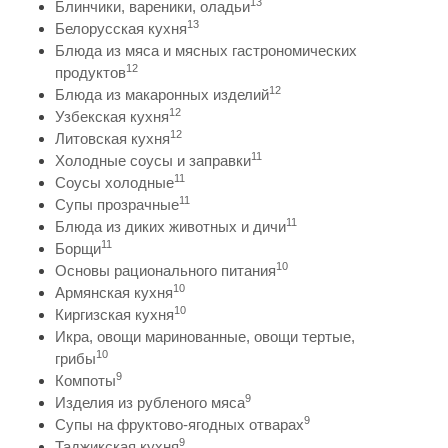
13
Блинчики, вареники, оладьи
13
Белорусская кухня
Блюда из мяса и мясных гастрономических
12
продуктов
12
Блюда из макаронных изделий
12
Узбекская кухня
12
Литовская кухня
11
Холодные соусы и заправки
11
Соусы холодные
11
Супы прозрачные
11
Блюда из диких животных и дичи
11
Борщи
10
Основы рационального питания
10
Армянская кухня
10
Киргизская кухня
Икра, овощи маринованные, овощи тертые,
10
грибы
9
Компоты
9
Изделия из рубленого мяса
9
Супы на фруктово-ягодных отварах
9
Таджикская кухня