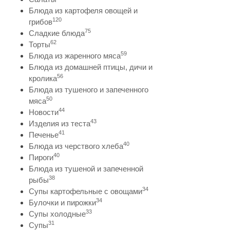
Блюда из картофеля овощей и
120
грибов
75
Сладкие блюда
62
Торты
59
Блюда из жаренного мяса
Блюда из домашней птицы, дичи и
56
кролика
Блюда из тушеного и запеченного
50
мяса
44
Новости
43
Изделия из теста
41
Печенье
40
Блюда из черствого хлеба
40
Пироги
Блюда из тушеной и запеченной
38
рыбы
34
Супы картофельные с овощами
34
Булочки и пирожки
33
Супы холодные
31
Супы