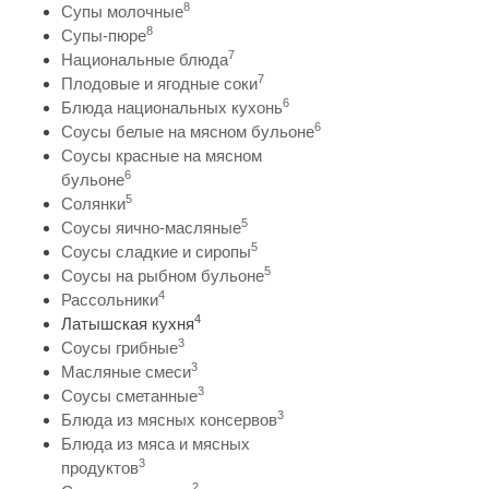
8
Супы молочные
8
Супы-пюре
7
Национальные блюда
7
Плодовые и ягодные соки
6
Блюда национальных кухонь
6
Соусы белые на мясном бульоне
Соусы красные на мясном
6
бульоне
5
Солянки
5
Соусы яично-масляные
5
Соусы сладкие и сиропы
5
Соусы на рыбном бульоне
4
Рассольники
4
Латышская кухня
3
Соусы грибные
3
Масляные смеси
3
Соусы сметанные
3
Блюда из мясных консервов
Блюда из мяса и мясных
3
продуктов
2