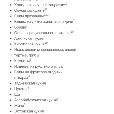
11
Холодные соусы и заправки
11
Соусы холодные
11
Супы прозрачные
11
Блюда из диких животных и дичи
11
Борщи
10
Основы рационального питания
10
Армянская кухня
10
Киргизская кухня
Икра, овощи маринованные, овощи
10
тертые, грибы
9
Компоты
9
Изделия из рубленого мяса
Супы на фруктово-ягодных
9
отварах
9
Таджикская кухня
9
Цукаты
9
Щи
8
Азербайджанская кухня
8
Желе
8
Эстонская кухня