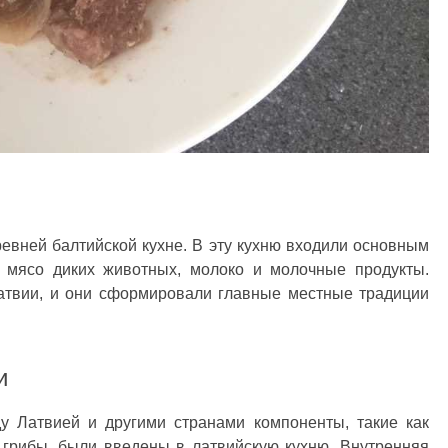
ревней балтийской кухне. В эту кухню входили основным
, мясо диких животных, молоко и молочные продукты.
атвии, и они сформировали главные местные традиции
и
ду Латвией и другими странами компоненты, такие как
и грибы, были введены в латвийскую кухню. Внутренняя