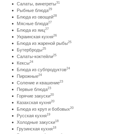
31
Салаты, винегреты
29
Рыбные блюда
28
Блюда из овощей
27
Мясные блюда
27
Блюда из яиц
26
Украинская кухня
25
Блюда из жареной рыбы
25
Бутерброды
25
Салаты-коктейли
24
Кексы
24
Блюда из субпродуктов
24
Пирожные
23
Соление и квашение
23
Первые блюда
20
Горячие закуски
20
Казахская кухня
20
Блюда из круп и бобовых
19
Русская кухня
18
Холодные закуски
18
Грузинская кухня