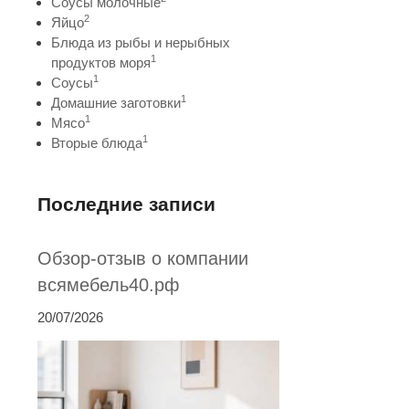
Соусы молочные
2
Яйцо
Блюда из рыбы и нерыбных
1
продуктов моря
1
Соусы
1
Домашние заготовки
1
Мясо
1
Вторые блюда
Последние записи
Обзор-отзыв о компании
всямебель40.рф
20/07/2026