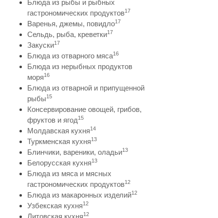
Блюда из рыбы и рыбных
17
гастрономических продуктов
17
Варенья, джемы, повидло
17
Сельдь, рыба, креветки
17
Закуски
16
Блюда из отварного мяса
Блюда из нерыбных продуктов
16
моря
Блюда из отварной и припущенной
15
рыбы
Консервирование овощей, грибов,
15
фруктов и ягод
14
Молдавская кухня
13
Туркменская кухня
13
Блинчики, вареники, оладьи
13
Белорусская кухня
Блюда из мяса и мясных
12
гастрономических продуктов
12
Блюда из макаронных изделий
12
Узбекская кухня
12
Литовская кухня