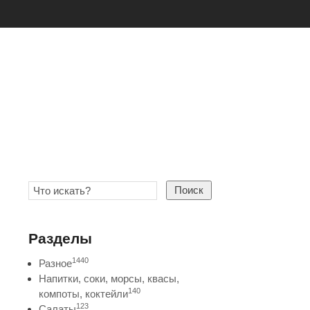
Поиск
Разделы
1440
Разное
Напитки, соки, морсы, квасы,
140
компоты, коктейли
123
Салаты