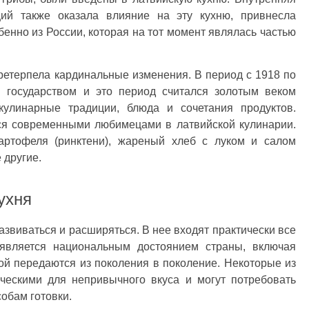
ий также оказала влияние на эту кухню, привнесла
енно из России, которая на тот момент являлась частью
претерпела кардинальные изменения. В период с 1918 по
 государством и это период считался золотым веком
кулинарные традиции, блюда и сочетания продуктов.
ся современными любимецами в латвийской кулинарии.
артофеля (ринктени), жареный хлеб с луком и салом
 другие.
ухня
азвиваться и расширяться. В нее входят практически все
является национальным достоянием страны, включая
ой передаются из поколения в поколение. Некоторые из
ическими для непривычного вкуса и могут потребовать
обам готовки.