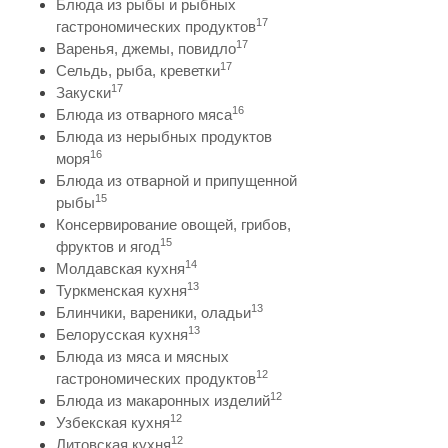
Блюда из рыбы и рыбных
17
гастрономических продуктов
17
Варенья, джемы, повидло
17
Сельдь, рыба, креветки
17
Закуски
16
Блюда из отварного мяса
Блюда из нерыбных продуктов
16
моря
Блюда из отварной и припущенной
15
рыбы
Консервирование овощей, грибов,
15
фруктов и ягод
14
Молдавская кухня
13
Туркменская кухня
13
Блинчики, вареники, оладьи
13
Белорусская кухня
Блюда из мяса и мясных
12
гастрономических продуктов
12
Блюда из макаронных изделий
12
Узбекская кухня
12
Литовская кухня