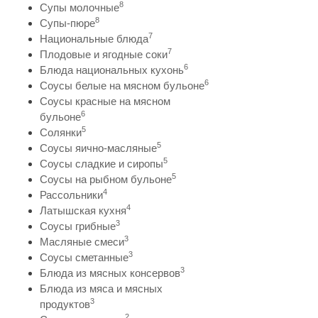
8
Супы молочные
8
Супы-пюре
7
Национальные блюда
7
Плодовые и ягодные соки
6
Блюда национальных кухонь
6
Соусы белые на мясном бульоне
Соусы красные на мясном
6
бульоне
5
Солянки
5
Соусы яично-масляные
5
Соусы сладкие и сиропы
5
Соусы на рыбном бульоне
4
Рассольники
4
Латышская кухня
3
Соусы грибные
3
Масляные смеси
3
Соусы сметанные
3
Блюда из мясных консервов
Блюда из мяса и мясных
3
продуктов
2