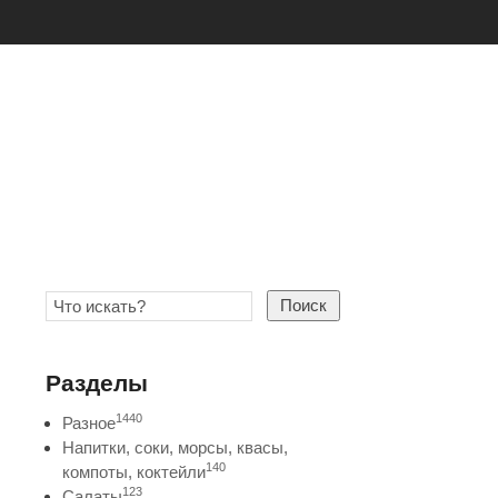
Поиск
Разделы
1440
Разное
Напитки, соки, морсы, квасы,
140
компоты, коктейли
123
Салаты