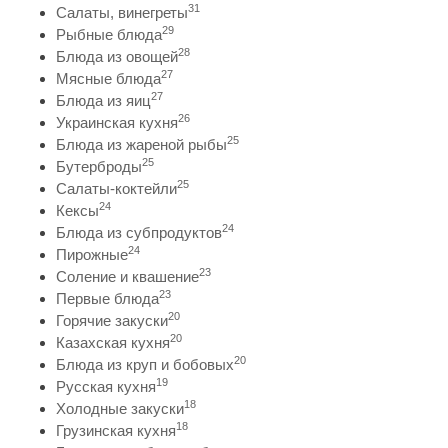
31
Салаты, винегреты
29
Рыбные блюда
28
Блюда из овощей
27
Мясные блюда
27
Блюда из яиц
26
Украинская кухня
25
Блюда из жареной рыбы
25
Бутерброды
25
Салаты-коктейли
24
Кексы
24
Блюда из субпродуктов
24
Пирожные
23
Соление и квашение
23
Первые блюда
20
Горячие закуски
20
Казахская кухня
20
Блюда из круп и бобовых
19
Русская кухня
18
Холодные закуски
18
Грузинская кухня