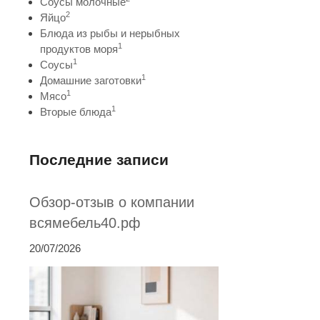
Соусы молочные
2
Яйцо
Блюда из рыбы и нерыбных
1
продуктов моря
1
Соусы
1
Домашние заготовки
1
Мясо
1
Вторые блюда
Последние записи
Обзор-отзыв о компании
всямебель40.рф
20/07/2026