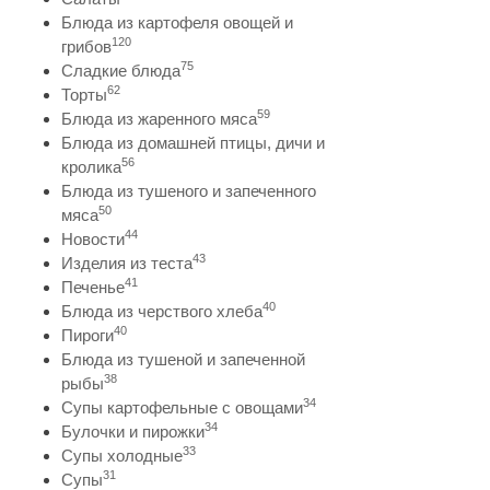
Блюда из картофеля овощей и
120
грибов
75
Сладкие блюда
62
Торты
59
Блюда из жаренного мяса
Блюда из домашней птицы, дичи и
56
кролика
Блюда из тушеного и запеченного
50
мяса
44
Новости
43
Изделия из теста
41
Печенье
40
Блюда из черствого хлеба
40
Пироги
Блюда из тушеной и запеченной
38
рыбы
34
Супы картофельные с овощами
34
Булочки и пирожки
33
Супы холодные
31
Супы