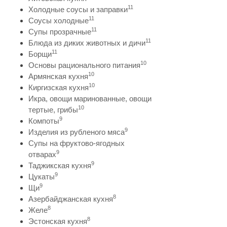
11
Холодные соусы и заправки
11
Соусы холодные
11
Супы прозрачные
11
Блюда из диких животных и дичи
11
Борщи
10
Основы рационального питания
10
Армянская кухня
10
Киргизская кухня
Икра, овощи маринованные, овощи
10
тертые, грибы
9
Компоты
9
Изделия из рубленого мяса
Супы на фруктово-ягодных
9
отварах
9
Таджикская кухня
9
Цукаты
9
Щи
8
Азербайджанская кухня
8
Желе
8
Эстонская кухня