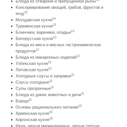
Блюда из отварной и припущенной рыбы
Консервирование овощей, грибов, фруктов и
15
ягод
14
Молдавская кухня
13
Туркменская кухня
13
Блинчики, вареники, оладьи
13
Белорусская кухня
Блюда из мяса и мясных гастрономических
12
продуктов
12
Блюда из макаронных изделий
12
Узбекская кухня
12
Литовская кухня
11
Холодные соусы и заправки
11
Соусы холодные
11
Супы прозрачные
11
Блюда из диких животных и дичи
11
Борщи
10
Основы рационального питания
10
Армянская кухня
10
Киргизская кухня
Икра, овощи маринованные, овощи тертые,