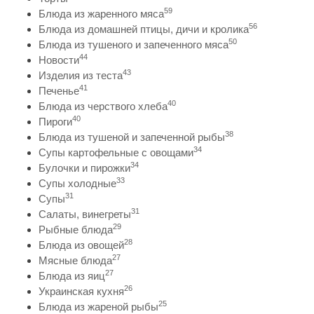
59
Блюда из жаренного мяса
56
Блюда из домашней птицы, дичи и кролика
50
Блюда из тушеного и запеченного мяса
44
Новости
43
Изделия из теста
41
Печенье
40
Блюда из черствого хлеба
40
Пироги
38
Блюда из тушеной и запеченной рыбы
34
Супы картофельные с овощами
34
Булочки и пирожки
33
Супы холодные
31
Супы
31
Салаты, винегреты
29
Рыбные блюда
28
Блюда из овощей
27
Мясные блюда
27
Блюда из яиц
26
Украинская кухня
25
Блюда из жареной рыбы