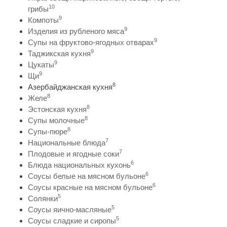
10
грибы
9
Компоты
9
Изделия из рубленого мяса
9
Супы на фруктово-ягодных отварах
9
Таджикская кухня
9
Цукаты
9
Щи
8
Азербайджанская кухня
8
Желе
8
Эстонская кухня
8
Супы молочные
8
Супы-пюре
7
Национальные блюда
7
Плодовые и ягодные соки
6
Блюда национальных кухонь
6
Соусы белые на мясном бульоне
6
Соусы красные на мясном бульоне
5
Солянки
5
Соусы яично-масляные
5
Соусы сладкие и сиропы