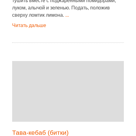
тушить вместе с поджаренными помидорами,
луком, алычой и зеленью. Подать, положив
сверху ломтик лимона.
...
Читать дальше
Тава-кебаб (битки)