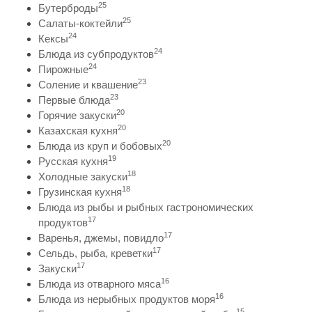
25
Бутерброды
25
Салаты-коктейли
24
Кексы
24
Блюда из субпродуктов
24
Пирожные
23
Соление и квашение
23
Первые блюда
20
Горячие закуски
20
Казахская кухня
20
Блюда из круп и бобовых
19
Русская кухня
18
Холодные закуски
18
Грузинская кухня
Блюда из рыбы и рыбных гастрономических
17
продуктов
17
Варенья, джемы, повидло
17
Сельдь, рыба, креветки
17
Закуски
16
Блюда из отварного мяса
16
Блюда из нерыбных продуктов моря
15