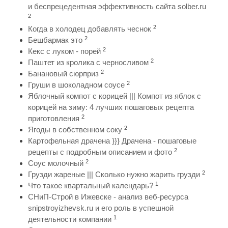
и беспрецедентная эффективность сайта solber.ru
2
2
Когда в холодец добавлять чеснок
2
Бешбармак это
2
Кекс с луком - порей
2
Паштет из кролика с черносливом
2
Банановый сюрприз
2
Груши в шоколадном соусе
Яблочный компот с корицей ||| Компот из яблок с
корицей на зиму: 4 лучших пошаговых рецепта
2
приготовления
2
Ягоды в собственном соку
Картофельная драчена }}} Драчена - пошаговые
2
рецепты с подробным описанием и фото
2
Соус молочный
2
Грузди жареные ||| Сколько нужно жарить грузди
1
Что такое квартальный календарь?
СНиП-Строй в Ижевске - анализ веб-ресурса
snipstroyizhevsk.ru и его роль в успешной
1
деятельности компании