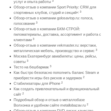
3
услуг и опыта работы
Обзор-отзыв о компании Sport Priority: CRM для
3
спортивных клубов, студий и секций<
Обзор-отзыв о компании golosavtop.ru: голоса,
3
голосование
Обзор-отзыв о компании БКМ-СТРОЙ:
пиломатериалы, доставка, ассортимент и работа с
3
клиентами
Обзор-отзыв о компании vekmaster.ru: верстаки,
3
металлическая мебель, производство и сервис
Москва Екатеринбург авиабилеты: цены, рейсы,
3
советы
3
Тесто на бешбармак
Как быстро безопасно пополнить баланс Steam и
2
приобрести игры без рисков и задержек
2
Стабилизаторы для iPhone
Как создать привлекательный и функциональный
2
сайт
Подробный обзор и отзыв о металлобазе
2
Волхонка и удобном сайте metallobazav.ru
Обзор-отзыв о компании DVD диски: качество,