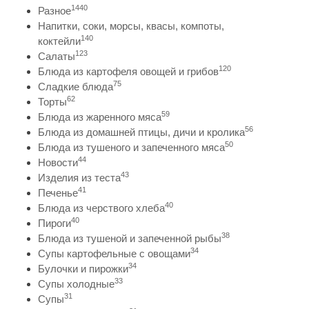
1440
Разное
Напитки, соки, морсы, квасы, компоты,
140
коктейли
123
Салаты
120
Блюда из картофеля овощей и грибов
75
Сладкие блюда
62
Торты
59
Блюда из жаренного мяса
56
Блюда из домашней птицы, дичи и кролика
50
Блюда из тушеного и запеченного мяса
44
Новости
43
Изделия из теста
41
Печенье
40
Блюда из черствого хлеба
40
Пироги
38
Блюда из тушеной и запеченной рыбы
34
Супы картофельные с овощами
34
Булочки и пирожки
33
Супы холодные
31
Супы