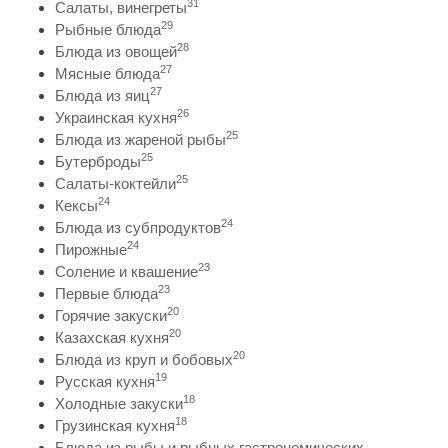
31
Салаты, винегреты
29
Рыбные блюда
28
Блюда из овощей
27
Мясные блюда
27
Блюда из яиц
26
Украинская кухня
25
Блюда из жареной рыбы
25
Бутерброды
25
Салаты-коктейли
24
Кексы
24
Блюда из субпродуктов
24
Пирожные
23
Соление и квашение
23
Первые блюда
20
Горячие закуски
20
Казахская кухня
20
Блюда из круп и бобовых
19
Русская кухня
18
Холодные закуски
18
Грузинская кухня
Блюда из рыбы и рыбных гастрономических