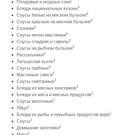
7
Плодовые и ягодные соки
6
Блюда национальных кухонь
6
Соусы белые на мясном бульоне
6
Соусы красные на мясном бульоне
5
Солянки
5
Соусы яично-масляные
5
Соусы сладкие и сиропы
5
Соусы на рыбном бульоне
4
Рассольники
4
Латышская кухня
3
Соусы грибные
3
Масляные смеси
3
Соусы сметанные
3
Блюда из мясных консервов
3
Блюда из мяса и мясных продуктов
2
Соусы молочные
2
Яйцо
1
Блюда из рыбы и нерыбных продуктов моря
1
Соусы
1
Домашние заготовки
1
Мясо