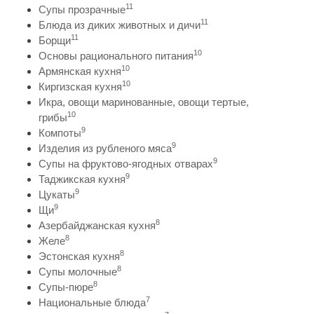
11
Супы прозрачные
11
Блюда из диких животных и дичи
11
Борщи
10
Основы рационального питания
10
Армянская кухня
10
Киргизская кухня
Икра, овощи маринованные, овощи тертые,
10
грибы
9
Компоты
9
Изделия из рубленого мяса
9
Супы на фруктово-ягодных отварах
9
Таджикская кухня
9
Цукаты
9
Щи
8
Азербайджанская кухня
8
Желе
8
Эстонская кухня
8
Супы молочные
8
Супы-пюре
7
Национальные блюда