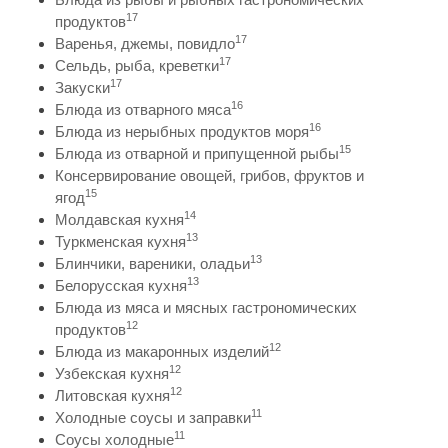
17
продуктов
17
Варенья, джемы, повидло
17
Сельдь, рыба, креветки
17
Закуски
16
Блюда из отварного мяса
16
Блюда из нерыбных продуктов моря
15
Блюда из отварной и припущенной рыбы
Консервирование овощей, грибов, фруктов и
15
ягод
14
Молдавская кухня
13
Туркменская кухня
13
Блинчики, вареники, оладьи
13
Белорусская кухня
Блюда из мяса и мясных гастрономических
12
продуктов
12
Блюда из макаронных изделий
12
Узбекская кухня
12
Литовская кухня
11
Холодные соусы и заправки
11
Соусы холодные