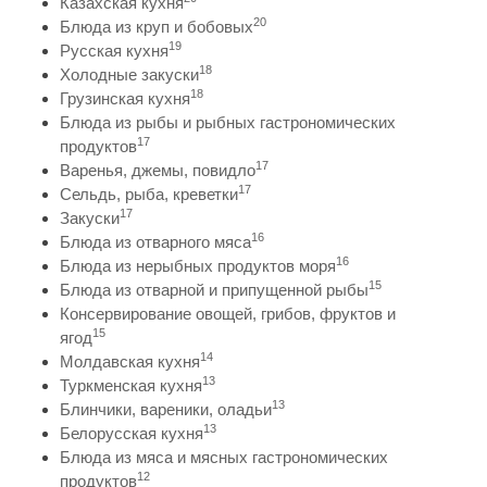
Казахская кухня
20
Блюда из круп и бобовых
19
Русская кухня
18
Холодные закуски
18
Грузинская кухня
Блюда из рыбы и рыбных гастрономических
17
продуктов
17
Варенья, джемы, повидло
17
Сельдь, рыба, креветки
17
Закуски
16
Блюда из отварного мяса
16
Блюда из нерыбных продуктов моря
15
Блюда из отварной и припущенной рыбы
Консервирование овощей, грибов, фруктов и
15
ягод
14
Молдавская кухня
13
Туркменская кухня
13
Блинчики, вареники, оладьи
13
Белорусская кухня
Блюда из мяса и мясных гастрономических
12
продуктов