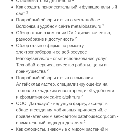
Стабилизаторы для iPhone
Как создать привлекательный и функциональный
2
сайт
Подробный обзор и отзыв о металлобазе
2
Волхонка и удобном сайте metallobazav.ru
Обзор-отзыв о компании DVD диски: качество,
2
разнообразие и доступность
Обзор отзыв о фирме по ремонту
электроприборов и ее веб-ресурсе
tehnobytservis.ru - опыт использования услуг
Технобайтсервиса, качество работы, цены и
2
преимущества
Подробный обзор и отзыв о компании
Алтайскладмастер, специализирующейся на
торговле складским инвентарем, и её удобном и
2
информативном сайте altskm.ru
ООО "Датахауз" - ведущую фирму, эксперт в
области создания мобильных приложений, с
привлекательным веб-сайтом datahousecorp.com -
2
внимательный подход к деталям
Как флористы, знакомые с миром растений и