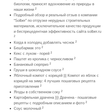
биологии, приносят вдохновение из природы в
2
наши жизни
Подробный обзор и реальный отзыв о компании
“Solber” по отгрузке нерудных строительных
материалов, исключительное качество продукции
и беспрецедентная эффективность сайта solber.ru
2
2
Когда в холодец добавлять чеснок
2
Бешбармак это
2
Кекс с луком - порей
2
Паштет из кролика с черносливом
2
Банановый сюрприз
2
Груши в шоколадном соусе
Яблочный компот с корицей ||| Компот из яблок с
корицей на зиму: 4 лучших пошаговых рецепта
2
приготовления
2
Ягоды в собственном соку
Картофельная драчена }}} Драчена - пошаговые
2
рецепты с подробным описанием и фото
2
Соус молочный