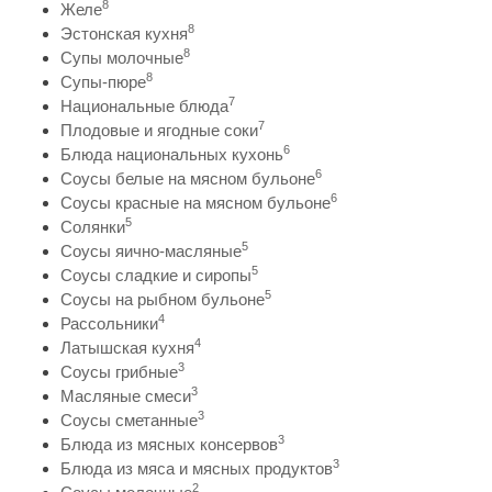
8
Желе
8
Эстонская кухня
8
Супы молочные
8
Супы-пюре
7
Национальные блюда
7
Плодовые и ягодные соки
6
Блюда национальных кухонь
6
Соусы белые на мясном бульоне
6
Соусы красные на мясном бульоне
5
Солянки
5
Соусы яично-масляные
5
Соусы сладкие и сиропы
5
Соусы на рыбном бульоне
4
Рассольники
4
Латышская кухня
3
Соусы грибные
3
Масляные смеси
3
Соусы сметанные
3
Блюда из мясных консервов
3
Блюда из мяса и мясных продуктов
2