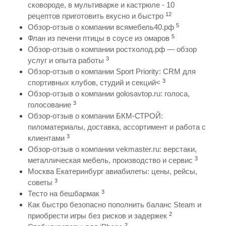
сковороде, в мультиварке и кастрюле - 10
12
рецептов приготовить вкусно и быстро
5
Обзор-отзыв о компании всямебель40.рф
5
Флан из печени птицы в соусе из омаров
Обзор-отзыв о компании ростхолод.рф — обзор
3
услуг и опыта работы
Обзор-отзыв о компании Sport Priority: CRM для
3
спортивных клубов, студий и секций<
Обзор-отзыв о компании golosavtop.ru: голоса,
3
голосование
Обзор-отзыв о компании БКМ-СТРОЙ:
пиломатериалы, доставка, ассортимент и работа с
3
клиентами
Обзор-отзыв о компании vekmaster.ru: верстаки,
3
металлическая мебель, производство и сервис
Москва Екатеринбург авиабилеты: цены, рейсы,
3
советы
3
Тесто на бешбармак
Как быстро безопасно пополнить баланс Steam и
2
приобрести игры без рисков и задержек
2