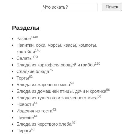
Поиск
Разделы
1440
Разное
Напитки, соки, морсы, квасы, компоты,
140
коктейли
123
Салаты
120
Блюда из картофеля овощей и грибов
75
Сладкие блюда
62
Торты
59
Блюда из жаренного мяса
56
Блюда из домашней птицы, дичи и кролика
50
Блюда из тушеного и запеченного мяса
44
Новости
43
Изделия из теста
41
Печенье
40
Блюда из черствого хлеба
40
Пироги