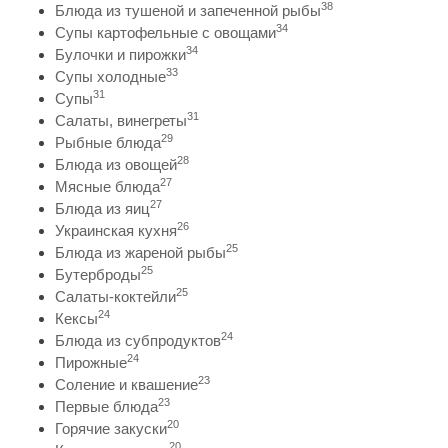
38
Блюда из тушеной и запеченной рыбы
34
Супы картофельные с овощами
34
Булочки и пирожки
33
Супы холодные
31
Супы
31
Салаты, винегреты
29
Рыбные блюда
28
Блюда из овощей
27
Мясные блюда
27
Блюда из яиц
26
Украинская кухня
25
Блюда из жареной рыбы
25
Бутерброды
25
Салаты-коктейли
24
Кексы
24
Блюда из субпродуктов
24
Пирожные
23
Соление и квашение
23
Первые блюда
20
Горячие закуски
20