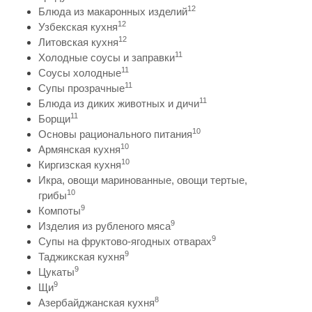
12
Блюда из макаронных изделий
12
Узбекская кухня
12
Литовская кухня
11
Холодные соусы и заправки
11
Соусы холодные
11
Супы прозрачные
11
Блюда из диких животных и дичи
11
Борщи
10
Основы рационального питания
10
Армянская кухня
10
Киргизская кухня
Икра, овощи маринованные, овощи тертые,
10
грибы
9
Компоты
9
Изделия из рубленого мяса
9
Супы на фруктово-ягодных отварах
9
Таджикская кухня
9
Цукаты
9
Щи
8
Азербайджанская кухня