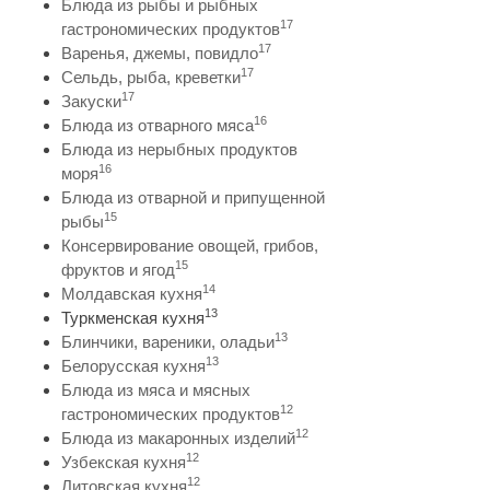
Блюда из рыбы и рыбных
17
гастрономических продуктов
17
Варенья, джемы, повидло
17
Сельдь, рыба, креветки
17
Закуски
16
Блюда из отварного мяса
Блюда из нерыбных продуктов
16
моря
Блюда из отварной и припущенной
15
рыбы
Консервирование овощей, грибов,
15
фруктов и ягод
14
Молдавская кухня
13
Туркменская кухня
13
Блинчики, вареники, оладьи
13
Белорусская кухня
Блюда из мяса и мясных
12
гастрономических продуктов
12
Блюда из макаронных изделий
12
Узбекская кухня
12
Литовская кухня