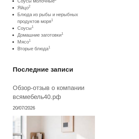
Соусы молочные
2
Яйцо
Блюда из рыбы и нерыбных
1
продуктов моря
1
Соусы
1
Домашние заготовки
1
Мясо
1
Вторые блюда
Последние записи
Обзор-отзыв о компании
всямебель40.рф
20/07/2026