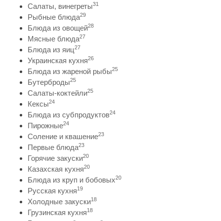
31
Салаты, винегреты
29
Рыбные блюда
28
Блюда из овощей
27
Мясные блюда
27
Блюда из яиц
26
Украинская кухня
25
Блюда из жареной рыбы
25
Бутерброды
25
Салаты-коктейли
24
Кексы
24
Блюда из субпродуктов
24
Пирожные
23
Соление и квашение
23
Первые блюда
20
Горячие закуски
20
Казахская кухня
20
Блюда из круп и бобовых
19
Русская кухня
18
Холодные закуски
18
Грузинская кухня