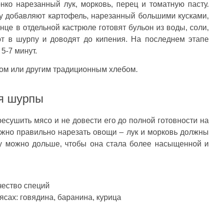
нко нарезанный лук, морковь, перец и томатную пасту.
су добавляют картофель, нарезанный большими кусками,
нце в отдельной кастрюле готовят бульон из воды, соли,
ют в шурпу и доводят до кипения. На последнем этапе
5-7 минут.
ом или другим традиционным хлебом.
я шурпы
сушить мясо и не довести его до полной готовности на
ажно правильно нарезать овощи – лук и морковь должны
пу можно дольше, чтобы она стала более насыщенной и
чество специй
сах: говядина, баранина, курица