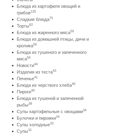
Блюда из картофеля овощей и
120
грибов
75
Сладкие блюда
62
Торты
59
Блюда из жаренного мяса
Блюда из домашней птицы, дичи и
56
кролика
Блюда из тушеного и запеченного
50
мяса
44
Новости
43
Изделия из теста
41
Печенье
40
Блюда из черствого хлеба
40
Пироги
Блюда из тушеной и запеченной
38
рыбы
34
Супы картофельные с овощами
34
Булочки и пирожки
33
Супы холодные
31
Супы