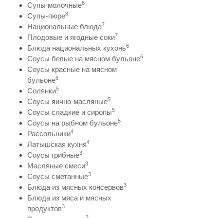
8
Супы молочные
8
Супы-пюре
7
Национальные блюда
7
Плодовые и ягодные соки
6
Блюда национальных кухонь
6
Соусы белые на мясном бульоне
Соусы красные на мясном
6
бульоне
5
Солянки
5
Соусы яично-масляные
5
Соусы сладкие и сиропы
5
Соусы на рыбном бульоне
4
Рассольники
4
Латышская кухня
3
Соусы грибные
3
Масляные смеси
3
Соусы сметанные
3
Блюда из мясных консервов
Блюда из мяса и мясных
3
продуктов
2