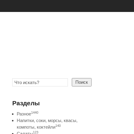
Поиск
Разделы
1440
Разное
Напитки, соки, морсы, квасы,
140
компоты, коктейли
123
Салаты