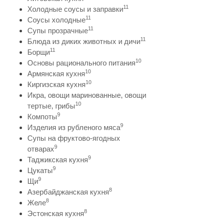
11
Холодные соусы и заправки
11
Соусы холодные
11
Супы прозрачные
11
Блюда из диких животных и дичи
11
Борщи
10
Основы рационального питания
10
Армянская кухня
10
Киргизская кухня
Икра, овощи маринованные, овощи
10
тертые, грибы
9
Компоты
9
Изделия из рубленого мяса
Супы на фруктово-ягодных
9
отварах
9
Таджикская кухня
9
Цукаты
9
Щи
8
Азербайджанская кухня
8
Желе
8
Эстонская кухня