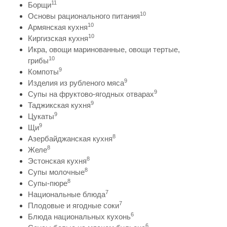
11
Борщи
10
Основы рационального питания
10
Армянская кухня
10
Киргизская кухня
Икра, овощи маринованные, овощи тертые,
10
грибы
9
Компоты
9
Изделия из рубленого мяса
9
Супы на фруктово-ягодных отварах
9
Таджикская кухня
9
Цукаты
9
Щи
8
Азербайджанская кухня
8
Желе
8
Эстонская кухня
8
Супы молочные
8
Супы-пюре
7
Национальные блюда
7
Плодовые и ягодные соки
6
Блюда национальных кухонь
6