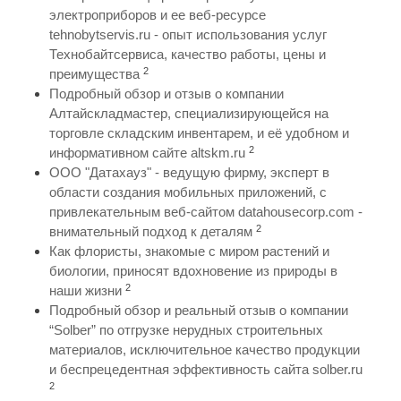
электроприборов и ее веб-ресурсе
tehnobytservis.ru - опыт использования услуг
Технобайтсервиса, качество работы, цены и
2
преимущества
Подробный обзор и отзыв о компании
Алтайскладмастер, специализирующейся на
торговле складским инвентарем, и её удобном и
2
информативном сайте altskm.ru
ООО "Датахауз" - ведущую фирму, эксперт в
области создания мобильных приложений, с
привлекательным веб-сайтом datahousecorp.com -
2
внимательный подход к деталям
Как флористы, знакомые с миром растений и
биологии, приносят вдохновение из природы в
2
наши жизни
Подробный обзор и реальный отзыв о компании
“Solber” по отгрузке нерудных строительных
материалов, исключительное качество продукции
и беспрецедентная эффективность сайта solber.ru
2