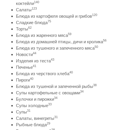
140
коктейли
123
Салаты
120
Блюда из картофеля овощей и грибов
75
Сладкие блюда
62
Торты
59
Блюда из жаренного мяса
56
Блюда из домашней птицы, дичи и кролика
50
Блюда из тушеного и запеченного мяса
44
Новости
43
Изделия из теста
41
Печенье
40
Блюда из черствого хлеба
40
Пироги
38
Блюда из тушеной и запеченной рыбы
34
Супы картофельные с овощами
34
Булочки и пирожки
33
Супы холодные
31
Супы
31
Салаты, винегреты
29
Рыбные блюда
28