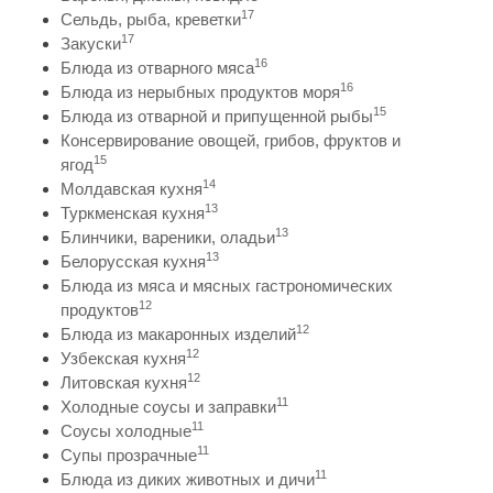
17
Сельдь, рыба, креветки
17
Закуски
16
Блюда из отварного мяса
16
Блюда из нерыбных продуктов моря
15
Блюда из отварной и припущенной рыбы
Консервирование овощей, грибов, фруктов и
15
ягод
14
Молдавская кухня
13
Туркменская кухня
13
Блинчики, вареники, оладьи
13
Белорусская кухня
Блюда из мяса и мясных гастрономических
12
продуктов
12
Блюда из макаронных изделий
12
Узбекская кухня
12
Литовская кухня
11
Холодные соусы и заправки
11
Соусы холодные
11
Супы прозрачные
11
Блюда из диких животных и дичи