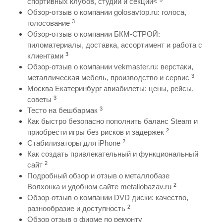
спортивных клубов, студий и секций<
Обзор-отзыв о компании golosavtop.ru: голоса,
3
голосование
Обзор-отзыв о компании БКМ-СТРОЙ:
пиломатериалы, доставка, ассортимент и работа с
3
клиентами
Обзор-отзыв о компании vekmaster.ru: верстаки,
3
металлическая мебель, производство и сервис
Москва Екатеринбург авиабилеты: цены, рейсы,
3
советы
3
Тесто на бешбармак
Как быстро безопасно пополнить баланс Steam и
2
приобрести игры без рисков и задержек
2
Стабилизаторы для iPhone
Как создать привлекательный и функциональный
2
сайт
Подробный обзор и отзыв о металлобазе
2
Волхонка и удобном сайте metallobazav.ru
Обзор-отзыв о компании DVD диски: качество,
2
разнообразие и доступность
Обзор отзыв о фирме по ремонту