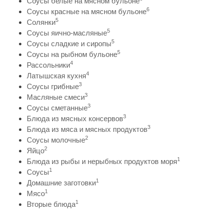
Соусы белые на мясном бульоне
6
Соусы красные на мясном бульоне
5
Солянки
5
Соусы яично-масляные
5
Соусы сладкие и сиропы
5
Соусы на рыбном бульоне
4
Рассольники
4
Латышская кухня
3
Соусы грибные
3
Масляные смеси
3
Соусы сметанные
3
Блюда из мясных консервов
3
Блюда из мяса и мясных продуктов
2
Соусы молочные
2
Яйцо
1
Блюда из рыбы и нерыбных продуктов моря
1
Соусы
1
Домашние заготовки
1
Мясо
1
Вторые блюда