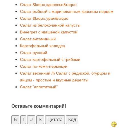
Салат &laquo;здоровье&raquo
Салат рыбный с маринованным красным перцем
Салат &laquo;урал&raquo
Салат из белокочанной капусты
Винегрет с квашеной капустой
Салат витаминный
Картофельный холодец
Салат русский
Салат картофельный с грибами
Салат по-коми-пермяцки
Салат весенний /|\ Салат с редиской, огурцом и
яйцом - простые и вкусные рецепты
Салат "аппетитный"
Оставьте комментарий!
B
I
U
S
Цитата
Код