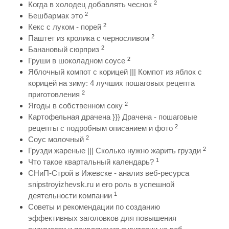
2
Когда в холодец добавлять чеснок
2
Бешбармак это
2
Кекс с луком - порей
2
Паштет из кролика с черносливом
2
Банановый сюрприз
2
Груши в шоколадном соусе
Яблочный компот с корицей ||| Компот из яблок с
корицей на зиму: 4 лучших пошаговых рецепта
2
приготовления
2
Ягоды в собственном соку
Картофельная драчена }}} Драчена - пошаговые
2
рецепты с подробным описанием и фото
2
Соус молочный
2
Грузди жареные ||| Сколько нужно жарить грузди
1
Что такое квартальный календарь?
СНиП-Строй в Ижевске - анализ веб-ресурса
snipstroyizhevsk.ru и его роль в успешной
1
деятельности компании
Советы и рекомендации по созданию
эффективных заголовков для повышения