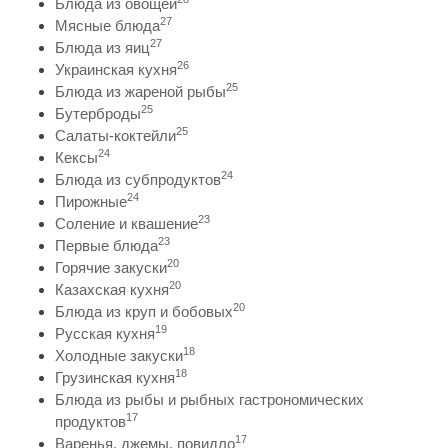
Блюда из овощей
27
Мясные блюда
27
Блюда из яиц
26
Украинская кухня
25
Блюда из жареной рыбы
25
Бутерброды
25
Салаты-коктейли
24
Кексы
24
Блюда из субпродуктов
24
Пирожные
23
Соление и квашение
23
Первые блюда
20
Горячие закуски
20
Казахская кухня
20
Блюда из круп и бобовых
19
Русская кухня
18
Холодные закуски
18
Грузинская кухня
Блюда из рыбы и рыбных гастрономических
17
продуктов
17
Варенья, джемы, повидло