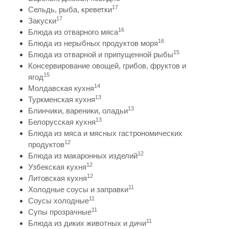
17
Сельдь, рыба, креветки
17
Закуски
16
Блюда из отварного мяса
16
Блюда из нерыбных продуктов моря
15
Блюда из отварной и припущенной рыбы
Консервирование овощей, грибов, фруктов и
15
ягод
14
Молдавская кухня
13
Туркменская кухня
13
Блинчики, вареники, оладьи
13
Белорусская кухня
Блюда из мяса и мясных гастрономических
12
продуктов
12
Блюда из макаронных изделий
12
Узбекская кухня
12
Литовская кухня
11
Холодные соусы и заправки
11
Соусы холодные
11
Супы прозрачные
11
Блюда из диких животных и дичи