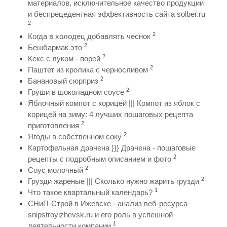
материалов, исключительное качество продукции
и беспрецедентная эффективность сайта solber.ru
2
2
Когда в холодец добавлять чеснок
2
Бешбармак это
2
Кекс с луком - порей
2
Паштет из кролика с черносливом
2
Банановый сюрприз
2
Груши в шоколадном соусе
Яблочный компот с корицей ||| Компот из яблок с
корицей на зиму: 4 лучших пошаговых рецепта
2
приготовления
2
Ягоды в собственном соку
Картофельная драчена }}} Драчена - пошаговые
2
рецепты с подробным описанием и фото
2
Соус молочный
2
Грузди жареные ||| Сколько нужно жарить грузди
1
Что такое квартальный календарь?
СНиП-Строй в Ижевске - анализ веб-ресурса
snipstroyizhevsk.ru и его роль в успешной
1
деятельности компании