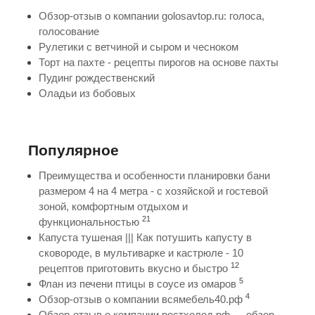
Обзор-отзыв о компании golosavtop.ru: голоса,
голосование
Рулетики с ветчиной и сыром и чесноком
Торт на пахте - рецепты пирогов на основе пахты
Пудинг рождественский
Оладьи из бобовых
Популярное
Преимущества и особенности планировки бани
размером 4 на 4 метра - с хозяйской и гостевой
зоной, комфортным отдыхом и
21
функциональностью
Капуста тушеная ||| Как потушить капусту в
сковороде, в мультиварке и кастрюле - 10
12
рецептов приготовить вкусно и быстро
5
Флан из печени птицы в соусе из омаров
4
Обзор-отзыв о компании всямебель40.рф
Обзор-отзыв о компании ростхолод.рф — обзор