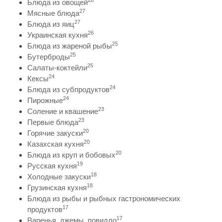
Блюда из овощей
27
Мясные блюда
27
Блюда из яиц
26
Украинская кухня
25
Блюда из жареной рыбы
25
Бутерброды
25
Салаты-коктейли
24
Кексы
24
Блюда из субпродуктов
24
Пирожные
23
Соление и квашение
23
Первые блюда
20
Горячие закуски
20
Казахская кухня
20
Блюда из круп и бобовых
19
Русская кухня
18
Холодные закуски
18
Грузинская кухня
Блюда из рыбы и рыбных гастрономических
17
продуктов
17
Варенья, джемы, повидло