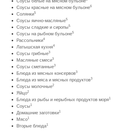
Соусы белые на мясном бульоне
6
Соусы красные на мясном бульоне
5
Солянки
5
Соусы яично-масляные
5
Соусы сладкие и сиропы
5
Соусы на рыбном бульоне
4
Рассольники
4
Латышская кухня
3
Соусы грибные
3
Масляные смеси
3
Соусы сметанные
3
Блюда из мясных консервов
3
Блюда из мяса и мясных продуктов
2
Соусы молочные
2
Яйцо
1
Блюда из рыбы и нерыбных продуктов моря
1
Соусы
1
Домашние заготовки
1
Мясо
1
Вторые блюда