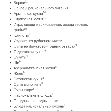
11
Борщи
10
Основы рационального питания
10
Армянская кухня
10
Киргизская кухня
Икра, овощи маринованные, овощи тертые,
10
грибы
9
Компоты
9
Изделия из рубленого мяса
9
Супы на фруктово-ягодных отварах
9
Таджикская кухня
9
Цукаты
9
Щи
8
Азербайджанская кухня
8
Желе
8
Эстонская кухня
8
Супы молочные
8
Супы-пюре
7
Национальные блюда
7
Плодовые и ягодные соки
6
Блюда национальных кухонь
6