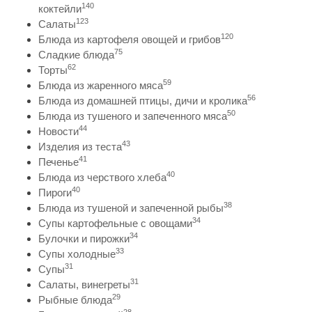
140
коктейли
123
Салаты
120
Блюда из картофеля овощей и грибов
75
Сладкие блюда
62
Торты
59
Блюда из жаренного мяса
56
Блюда из домашней птицы, дичи и кролика
50
Блюда из тушеного и запеченного мяса
44
Новости
43
Изделия из теста
41
Печенье
40
Блюда из черствого хлеба
40
Пироги
38
Блюда из тушеной и запеченной рыбы
34
Супы картофельные с овощами
34
Булочки и пирожки
33
Супы холодные
31
Супы
31
Салаты, винегреты
29
Рыбные блюда
28