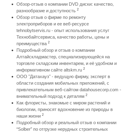
Обзор-отзыв о компании DVD диски: качество,
2
разнообразие и доступность
Обзор отзыв о фирме по ремонту
электроприборов и ее веб-ресурсе
tehnobytservis.ru - опыт использования услуг
Технобайтсервиса, качество работы, цены и
2
преимущества
Подробный обзор и отзыв о компании
Алтайскладмастер, специализирующейся на
торговле складским инвентарем, и её удобном и
2
информативном сайте altskm.ru
ООО "Датахауз" - ведущую фирму, эксперт в
области создания мобильных приложений, с
привлекательным веб-сайтом datahousecorp.com -
2
внимательный подход к деталям
Как флористы, знакомые с миром растений и
биологии, приносят вдохновение из природы в
2
наши жизни
Подробный обзор и реальный отзыв о компании
“Solber” по отгрузке нерудных строительных