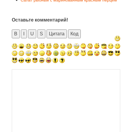
Салат рыбный с маринованным красным перцем
Оставьте комментарий!
B
I
U
S
Цитата
Код