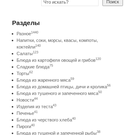
Поиск
Разделы
1440
Разное
Напитки, соки, морсы, квасы, компоты,
140
коктейли
123
Салаты
120
Блюда из картофеля овощей и грибов
75
Сладкие блюда
62
Торты
59
Блюда из жаренного мяса
56
Блюда из домашней птицы, дичи и кролика
50
Блюда из тушеного и запеченного мяса
44
Новости
43
Изделия из теста
41
Печенье
40
Блюда из черствого хлеба
40
Пироги
38
Блюда из тушеной и запеченной рыбы