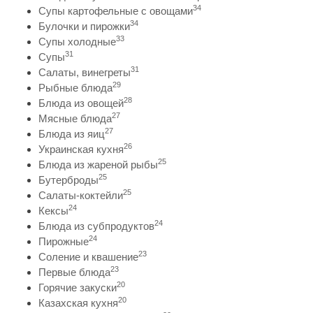
34
Супы картофельные с овощами
34
Булочки и пирожки
33
Супы холодные
31
Супы
31
Салаты, винегреты
29
Рыбные блюда
28
Блюда из овощей
27
Мясные блюда
27
Блюда из яиц
26
Украинская кухня
25
Блюда из жареной рыбы
25
Бутерброды
25
Салаты-коктейли
24
Кексы
24
Блюда из субпродуктов
24
Пирожные
23
Соление и квашение
23
Первые блюда
20
Горячие закуски
20
Казахская кухня