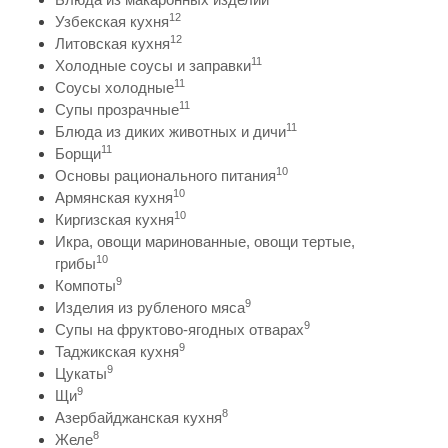
12
Узбекская кухня
12
Литовская кухня
11
Холодные соусы и заправки
11
Соусы холодные
11
Супы прозрачные
11
Блюда из диких животных и дичи
11
Борщи
10
Основы рационального питания
10
Армянская кухня
10
Киргизская кухня
Икра, овощи маринованные, овощи тертые,
10
грибы
9
Компоты
9
Изделия из рубленого мяса
9
Супы на фруктово-ягодных отварах
9
Таджикская кухня
9
Цукаты
9
Щи
8
Азербайджанская кухня
8
Желе