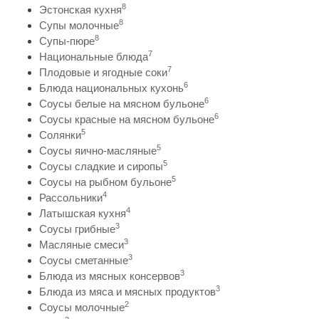
8
Эстонская кухня
8
Супы молочные
8
Супы-пюре
7
Национальные блюда
7
Плодовые и ягодные соки
6
Блюда национальных кухонь
6
Соусы белые на мясном бульоне
6
Соусы красные на мясном бульоне
5
Солянки
5
Соусы яично-масляные
5
Соусы сладкие и сиропы
5
Соусы на рыбном бульоне
4
Рассольники
4
Латышская кухня
3
Соусы грибные
3
Масляные смеси
3
Соусы сметанные
3
Блюда из мясных консервов
3
Блюда из мяса и мясных продуктов
2
Соусы молочные