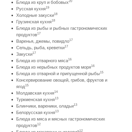
20
Блюда из круп и бобовых
19
Русская кухня
18
Холодные закуски
18
Грузинская кухня
Блюда из рыбы и рыбных гастрономических
17
продуктов
17
Варенья, джемы, повидло
17
Сельдь, рыба, креветки
17
Закуски
16
Блюда из отварного мяса
16
Блюда из нерыбных продуктов моря
15
Блюда из отварной и припущенной рыбы
Консервирование овощей, грибов, фруктов и
15
ягод
14
Молдавская кухня
13
Туркменская кухня
13
Блинчики, вареники, оладьи
13
Белорусская кухня
Блюда из мяса и мясных гастрономических
12
продуктов
12
Блюда из макаронных изделий