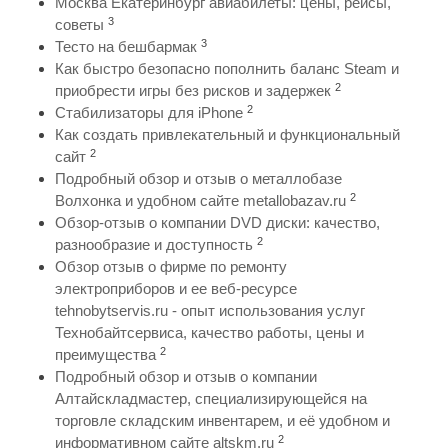
Москва Екатеринбург авиабилеты: цены, рейсы,
3
советы
3
Тесто на бешбармак
Как быстро безопасно пополнить баланс Steam и
2
приобрести игры без рисков и задержек
2
Стабилизаторы для iPhone
Как создать привлекательный и функциональный
2
сайт
Подробный обзор и отзыв о металлобазе
2
Волхонка и удобном сайте metallobazav.ru
Обзор-отзыв о компании DVD диски: качество,
2
разнообразие и доступность
Обзор отзыв о фирме по ремонту
электроприборов и ее веб-ресурсе
tehnobytservis.ru - опыт использования услуг
Технобайтсервиса, качество работы, цены и
2
преимущества
Подробный обзор и отзыв о компании
Алтайскладмастер, специализирующейся на
торговле складским инвентарем, и её удобном и
2
информативном сайте altskm.ru