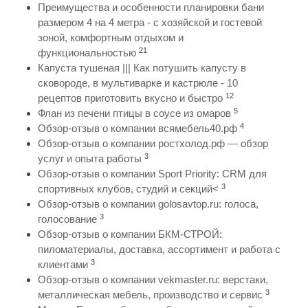
Преимущества и особенности планировки бани
размером 4 на 4 метра - с хозяйской и гостевой
зоной, комфортным отдыхом и
21
функциональностью
Капуста тушеная ||| Как потушить капусту в
сковороде, в мультиварке и кастрюле - 10
12
рецептов приготовить вкусно и быстро
5
Флан из печени птицы в соусе из омаров
4
Обзор-отзыв о компании всямебель40.рф
Обзор-отзыв о компании ростхолод.рф — обзор
3
услуг и опыта работы
Обзор-отзыв о компании Sport Priority: CRM для
3
спортивных клубов, студий и секций<
Обзор-отзыв о компании golosavtop.ru: голоса,
3
голосование
Обзор-отзыв о компании БКМ-СТРОЙ:
пиломатериалы, доставка, ассортимент и работа с
3
клиентами
Обзор-отзыв о компании vekmaster.ru: верстаки,
3
металлическая мебель, производство и сервис