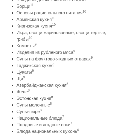
11
Борщи
10
Основы рационального питания
10
Армянская кухня
10
Киргизская кухня
Икра, овощи маринованные, овощи тертые,
10
грибы
9
Компоты
9
Изделия из рубленого мяса
9
Супы на фруктово-ягодных отварах
9
Таджикская кухня
9
Цукаты
9
Щи
8
Азербайджанская кухня
8
Желе
8
Эстонская кухня
8
Супы молочные
8
Супы-пюре
7
Национальные блюда
7
Плодовые и ягодные соки
6
Блюда национальных кухонь