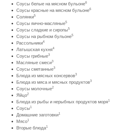
6
Соусы белые на мясном бульоне
6
Соусы красные на мясном бульоне
5
Солянки
5
Соусы яично-масляные
5
Соусы сладкие и сиропы
5
Соусы на рыбном бульоне
4
Рассольники
4
Латышская кухня
3
Соусы грибные
3
Масляные смеси
3
Соусы сметанные
3
Блюда из мясных консервов
3
Блюда из мяса и мясных продуктов
2
Соусы молочные
2
Яйцо
1
Блюда из рыбы и нерыбных продуктов моря
1
Соусы
1
Домашние заготовки
1
Мясо
1
Вторые блюда