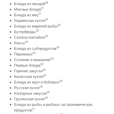
28
Блюда из овощей
27
Мясные блюда
27
Блюда из яиц
26
Украинская кухня
25
Блюда из жареной рыбы
25
Бутерброды
25
Салаты-коктейли
24
Кексы
24
Блюда из субпродуктов
24
Пирожные
23
Соление и квашение
23
Первые блюда
20
Горячие закуски
20
Казахская кухня
20
Блюда из круп и бобовых
19
Русская кухня
18
Холодные закуски
18
Грузинская кухня
Блюда из рыбы и рыбных гастрономических
17
продуктов