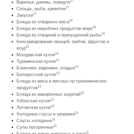
17
Варенья, джемы, повидло
17
Сельдь, рыба, креветки
17
Закуски
16
Блюда из отварного мяса
16
Блюда из нерыбных продуктов моря
15
Блюда из отварной и припущенной рыбы
Консервирование овощей, грибов, фруктов и
15
ягод
14
Молдавская кухня
13
Туркменская кухня
13
Блинчики, вареники, оладьи
13
Белорусская кухня
Блюда из мяса и мясных гастрономических
12
продуктов
12
Блюда из макаронных изделий
12
Узбекская кухня
12
Литовская кухня
11
Холодные соусы и заправки
11
Соусы холодные
11
Супы прозрачные
11
Блюда из диких животных и дичи