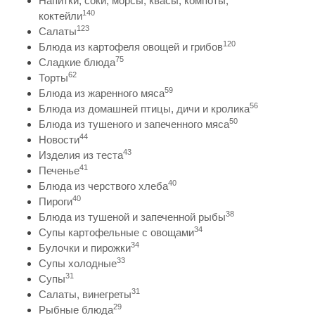
Напитки, соки, морсы, квасы, компоты,
140
коктейли
123
Салаты
120
Блюда из картофеля овощей и грибов
75
Сладкие блюда
62
Торты
59
Блюда из жаренного мяса
56
Блюда из домашней птицы, дичи и кролика
50
Блюда из тушеного и запеченного мяса
44
Новости
43
Изделия из теста
41
Печенье
40
Блюда из черствого хлеба
40
Пироги
38
Блюда из тушеной и запеченной рыбы
34
Супы картофельные с овощами
34
Булочки и пирожки
33
Супы холодные
31
Супы
31
Салаты, винегреты
29
Рыбные блюда