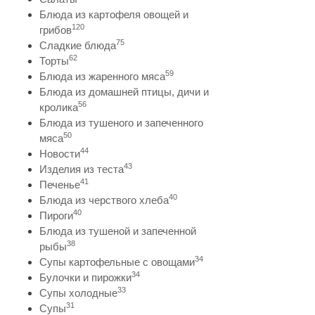
Блюда из картофеля овощей и
120
грибов
75
Сладкие блюда
62
Торты
59
Блюда из жаренного мяса
Блюда из домашней птицы, дичи и
56
кролика
Блюда из тушеного и запеченного
50
мяса
44
Новости
43
Изделия из теста
41
Печенье
40
Блюда из черствого хлеба
40
Пироги
Блюда из тушеной и запеченной
38
рыбы
34
Супы картофельные с овощами
34
Булочки и пирожки
33
Супы холодные
31
Супы