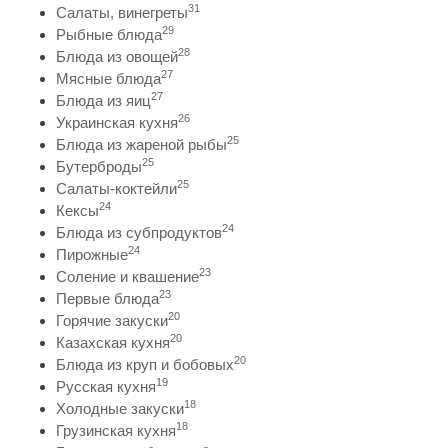
31
Салаты, винегреты
29
Рыбные блюда
28
Блюда из овощей
27
Мясные блюда
27
Блюда из яиц
26
Украинская кухня
25
Блюда из жареной рыбы
25
Бутерброды
25
Салаты-коктейли
24
Кексы
24
Блюда из субпродуктов
24
Пирожные
23
Соление и квашение
23
Первые блюда
20
Горячие закуски
20
Казахская кухня
20
Блюда из круп и бобовых
19
Русская кухня
18
Холодные закуски
18
Грузинская кухня