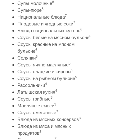
8
Супы молочные
8
Супы-пюре
7
Национальные блюда
7
Плодовые и ягодные соки
6
Блюда национальных кухонь
6
Соусы белые на мясном бульоне
Соусы красные на мясном
6
бульоне
5
Солянки
5
Соусы яично-масляные
5
Соусы сладкие и сиропы
5
Соусы на рыбном бульоне
4
Рассольники
4
Латышская кухня
3
Соусы грибные
3
Масляные смеси
3
Соусы сметанные
3
Блюда из мясных консервов
Блюда из мяса и мясных
3
продуктов
2