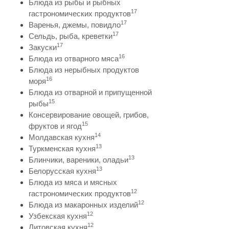
Блюда из рыбы и рыбных
17
гастрономических продуктов
17
Варенья, джемы, повидло
17
Сельдь, рыба, креветки
17
Закуски
16
Блюда из отварного мяса
Блюда из нерыбных продуктов
16
моря
Блюда из отварной и припущенной
15
рыбы
Консервирование овощей, грибов,
15
фруктов и ягод
14
Молдавская кухня
13
Туркменская кухня
13
Блинчики, вареники, оладьи
13
Белорусская кухня
Блюда из мяса и мясных
12
гастрономических продуктов
12
Блюда из макаронных изделий
12
Узбекская кухня
12
Литовская кухня