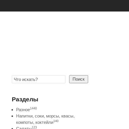
Поиск
Разделы
1440
Разное
Напитки, соки, морсы, квасы,
140
компоты, коктейли
123
Салаты