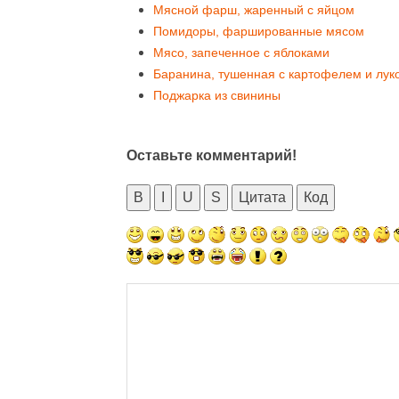
Мясной фарш, жаренный с яйцом
Помидоры, фаршированные мясом
Мясо, запеченное с яблоками
Баранина, тушенная с картофелем и лук
Поджарка из свинины
Оставьте комментарий!
B
I
U
S
Цитата
Код