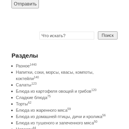
Отправить
Поиск
Разделы
1440
Разное
Напитки, соки, морсы, квасы, компоты,
140
коктейли
123
Салаты
120
Блюда из картофеля овощей и грибов
75
Сладкие блюда
62
Торты
59
Блюда из жаренного мяса
56
Блюда из домашней птицы, дичи и кролика
50
Блюда из тушеного и запеченного мяса
44