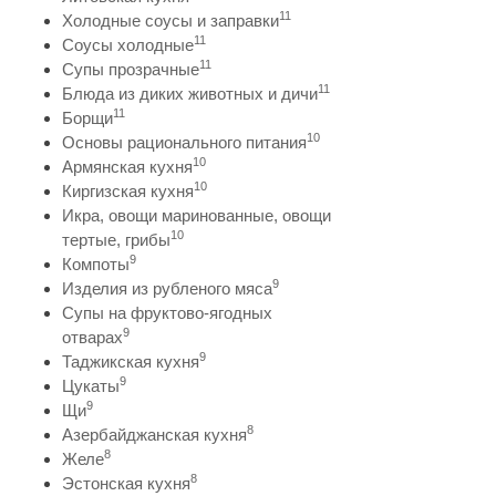
11
Холодные соусы и заправки
11
Соусы холодные
11
Супы прозрачные
11
Блюда из диких животных и дичи
11
Борщи
10
Основы рационального питания
10
Армянская кухня
10
Киргизская кухня
Икра, овощи маринованные, овощи
10
тертые, грибы
9
Компоты
9
Изделия из рубленого мяса
Супы на фруктово-ягодных
9
отварах
9
Таджикская кухня
9
Цукаты
9
Щи
8
Азербайджанская кухня
8
Желе
8
Эстонская кухня