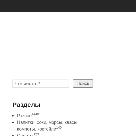
Поиск
Разделы
1440
Разное
Напитки, соки, морсы, квасы,
140
компоты, коктейли
123
Салаты