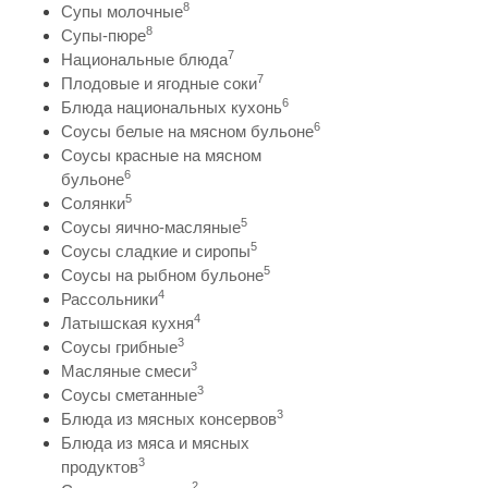
8
Супы молочные
8
Супы-пюре
7
Национальные блюда
7
Плодовые и ягодные соки
6
Блюда национальных кухонь
6
Соусы белые на мясном бульоне
Соусы красные на мясном
6
бульоне
5
Солянки
5
Соусы яично-масляные
5
Соусы сладкие и сиропы
5
Соусы на рыбном бульоне
4
Рассольники
4
Латышская кухня
3
Соусы грибные
3
Масляные смеси
3
Соусы сметанные
3
Блюда из мясных консервов
Блюда из мяса и мясных
3
продуктов
2