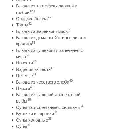
Блюда из картофеля овощей и
120
грибов
75
Сладкие блюда
62
Торты
59
Блюда из жаренного мяса
Блюда из домашней птицы, дичи и
56
кролика
Блюда из тушеного и запеченного
50
мяса
44
Новости
43
Изделия из теста
41
Печенье
40
Блюда из черствого хлеба
40
Пироги
Блюда из тушеной и запеченной
38
рыбы
34
Супы картофельные с овощами
34
Булочки и пирожки
33
Супы холодные
31
Супы