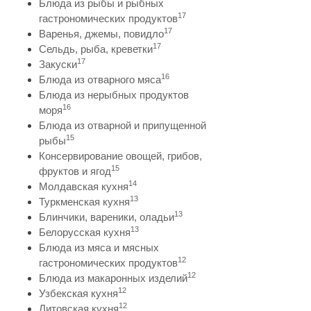
Блюда из рыбы и рыбных
17
гастрономических продуктов
17
Варенья, джемы, повидло
17
Сельдь, рыба, креветки
17
Закуски
16
Блюда из отварного мяса
Блюда из нерыбных продуктов
16
моря
Блюда из отварной и припущенной
15
рыбы
Консервирование овощей, грибов,
15
фруктов и ягод
14
Молдавская кухня
13
Туркменская кухня
13
Блинчики, вареники, оладьи
13
Белорусская кухня
Блюда из мяса и мясных
12
гастрономических продуктов
12
Блюда из макаронных изделий
12
Узбекская кухня
12
Литовская кухня