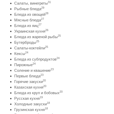
31
Салаты, винегреты
29
Рыбные блюда
28
Блюда из овощей
27
Мясные блюда
27
Блюда из яиц
26
Украинская кухня
25
Блюда из жареной рыбы
25
Бутерброды
25
Салаты-коктейли
24
Кексы
24
Блюда из субпродуктов
24
Пирожные
23
Соление и квашение
23
Первые блюда
20
Горячие закуски
20
Казахская кухня
20
Блюда из круп и бобовых
19
Русская кухня
18
Холодные закуски
18
Грузинская кухня