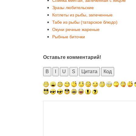
Спинка минтая, запеченная с яйцом
Зразы любительские
Котлеты из рыбы, запеченные
Табе из рыбы (татарское блюдо)
Окуни речные жареные
Рыбные биточки
Оставьте комментарий!
B
I
U
S
Цитата
Код