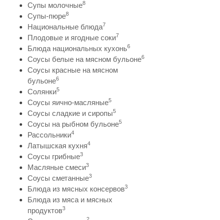
8
Супы молочные
8
Супы-пюре
7
Национальные блюда
7
Плодовые и ягодные соки
6
Блюда национальных кухонь
6
Соусы белые на мясном бульоне
Соусы красные на мясном
6
бульоне
5
Солянки
5
Соусы яично-масляные
5
Соусы сладкие и сиропы
5
Соусы на рыбном бульоне
4
Рассольники
4
Латышская кухня
3
Соусы грибные
3
Масляные смеси
3
Соусы сметанные
3
Блюда из мясных консервов
Блюда из мяса и мясных
3
продуктов
2