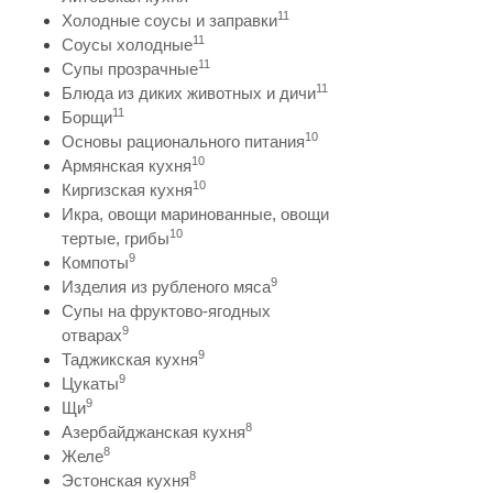
11
Холодные соусы и заправки
11
Соусы холодные
11
Супы прозрачные
11
Блюда из диких животных и дичи
11
Борщи
10
Основы рационального питания
10
Армянская кухня
10
Киргизская кухня
Икра, овощи маринованные, овощи
10
тертые, грибы
9
Компоты
9
Изделия из рубленого мяса
Супы на фруктово-ягодных
9
отварах
9
Таджикская кухня
9
Цукаты
9
Щи
8
Азербайджанская кухня
8
Желе
8
Эстонская кухня