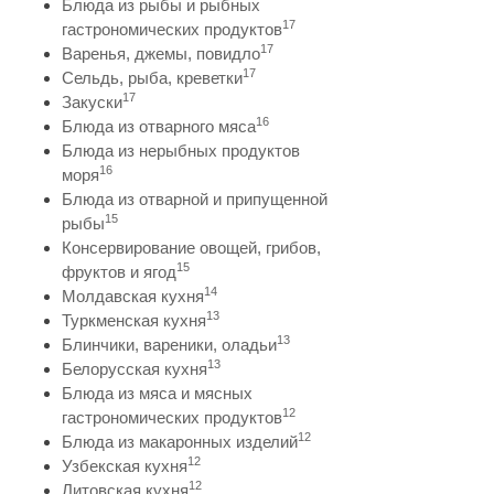
Блюда из рыбы и рыбных
17
гастрономических продуктов
17
Варенья, джемы, повидло
17
Сельдь, рыба, креветки
17
Закуски
16
Блюда из отварного мяса
Блюда из нерыбных продуктов
16
моря
Блюда из отварной и припущенной
15
рыбы
Консервирование овощей, грибов,
15
фруктов и ягод
14
Молдавская кухня
13
Туркменская кухня
13
Блинчики, вареники, оладьи
13
Белорусская кухня
Блюда из мяса и мясных
12
гастрономических продуктов
12
Блюда из макаронных изделий
12
Узбекская кухня
12
Литовская кухня