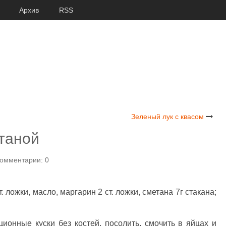
Архив
RSS
Зеленый лук с квасом
таной
омментарии: 0
т. ложки, масло, маргарин 2 ст. ложки, сметана 7г стакана;
ионные куски без костей, посолить, смочить в яйцах и