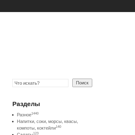
Поиск
Разделы
1440
Разное
Напитки, соки, морсы, квасы,
140
компоты, коктейли
123
Салаты