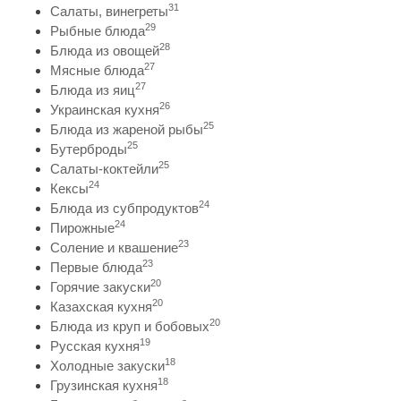
31
Салаты, винегреты
29
Рыбные блюда
28
Блюда из овощей
27
Мясные блюда
27
Блюда из яиц
26
Украинская кухня
25
Блюда из жареной рыбы
25
Бутерброды
25
Салаты-коктейли
24
Кексы
24
Блюда из субпродуктов
24
Пирожные
23
Соление и квашение
23
Первые блюда
20
Горячие закуски
20
Казахская кухня
20
Блюда из круп и бобовых
19
Русская кухня
18
Холодные закуски
18
Грузинская кухня