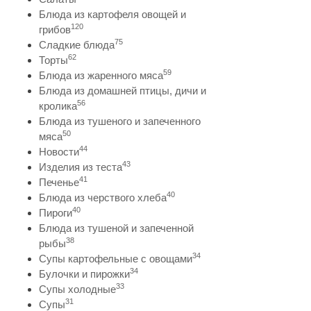
Блюда из картофеля овощей и
120
грибов
75
Сладкие блюда
62
Торты
59
Блюда из жаренного мяса
Блюда из домашней птицы, дичи и
56
кролика
Блюда из тушеного и запеченного
50
мяса
44
Новости
43
Изделия из теста
41
Печенье
40
Блюда из черствого хлеба
40
Пироги
Блюда из тушеной и запеченной
38
рыбы
34
Супы картофельные с овощами
34
Булочки и пирожки
33
Супы холодные
31
Супы