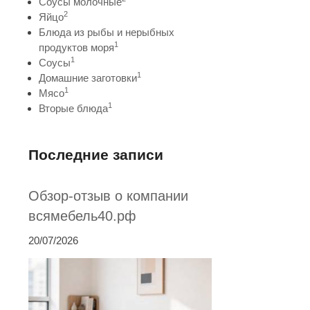
Соусы молочные
2
Яйцо
Блюда из рыбы и нерыбных
1
продуктов моря
1
Соусы
1
Домашние заготовки
1
Мясо
1
Вторые блюда
Последние записи
Обзор-отзыв о компании
всямебель40.рф
20/07/2026