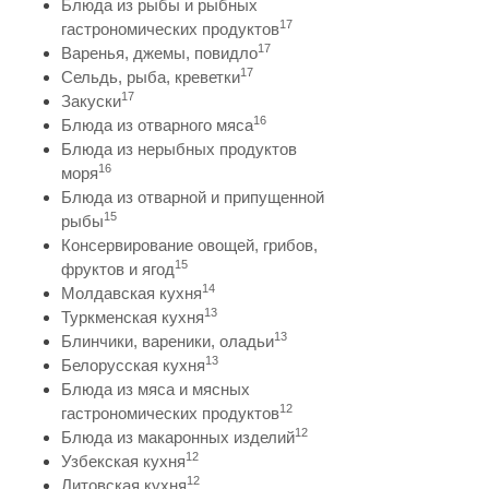
Блюда из рыбы и рыбных
17
гастрономических продуктов
17
Варенья, джемы, повидло
17
Сельдь, рыба, креветки
17
Закуски
16
Блюда из отварного мяса
Блюда из нерыбных продуктов
16
моря
Блюда из отварной и припущенной
15
рыбы
Консервирование овощей, грибов,
15
фруктов и ягод
14
Молдавская кухня
13
Туркменская кухня
13
Блинчики, вареники, оладьи
13
Белорусская кухня
Блюда из мяса и мясных
12
гастрономических продуктов
12
Блюда из макаронных изделий
12
Узбекская кухня
12
Литовская кухня