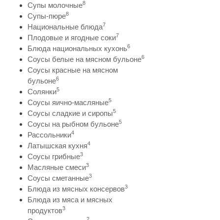
8
Супы молочные
8
Супы-пюре
7
Национальные блюда
7
Плодовые и ягодные соки
6
Блюда национальных кухонь
6
Соусы белые на мясном бульоне
Соусы красные на мясном
6
бульоне
5
Солянки
5
Соусы яично-масляные
5
Соусы сладкие и сиропы
5
Соусы на рыбном бульоне
4
Рассольники
4
Латышская кухня
3
Соусы грибные
3
Масляные смеси
3
Соусы сметанные
3
Блюда из мясных консервов
Блюда из мяса и мясных
3
продуктов
2