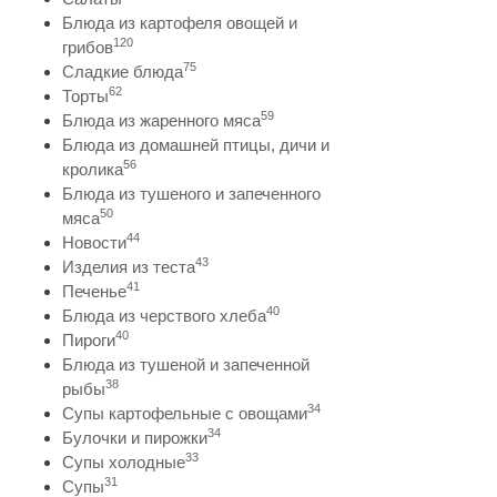
Блюда из картофеля овощей и
120
грибов
75
Сладкие блюда
62
Торты
59
Блюда из жаренного мяса
Блюда из домашней птицы, дичи и
56
кролика
Блюда из тушеного и запеченного
50
мяса
44
Новости
43
Изделия из теста
41
Печенье
40
Блюда из черствого хлеба
40
Пироги
Блюда из тушеной и запеченной
38
рыбы
34
Супы картофельные с овощами
34
Булочки и пирожки
33
Супы холодные
31
Супы