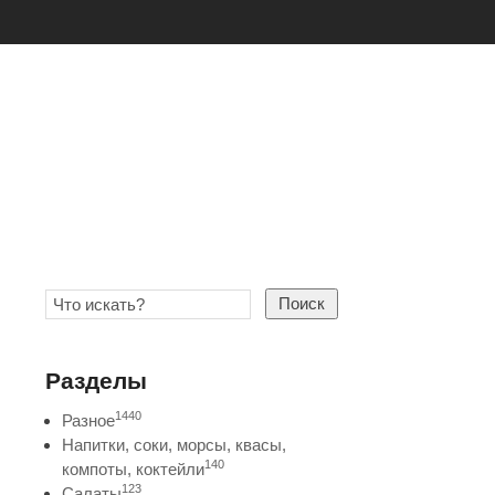
Поиск
Разделы
1440
Разное
Напитки, соки, морсы, квасы,
140
компоты, коктейли
123
Салаты