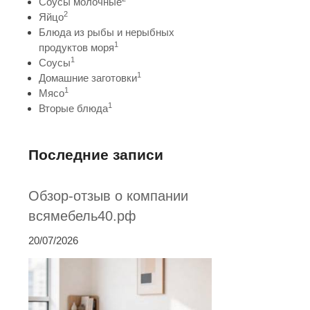
Соусы молочные
2
Яйцо
Блюда из рыбы и нерыбных
1
продуктов моря
1
Соусы
1
Домашние заготовки
1
Мясо
1
Вторые блюда
Последние записи
Обзор-отзыв о компании
всямебель40.рф
20/07/2026