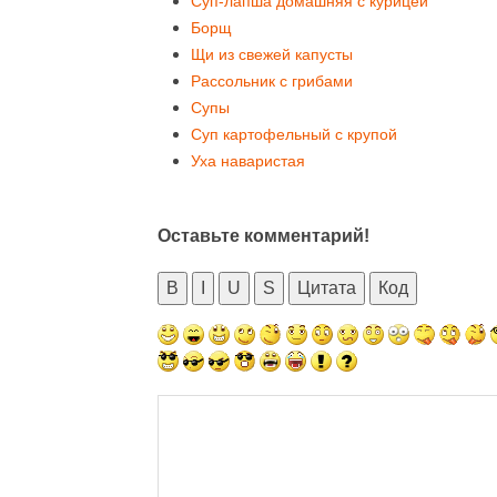
Суп-лапша домашняя с курицей
Борщ
Щи из свежей капусты
Рассольник с грибами
Супы
Суп картофельный с крупой
Уха наваристая
Оставьте комментарий!
B
I
U
S
Цитата
Код