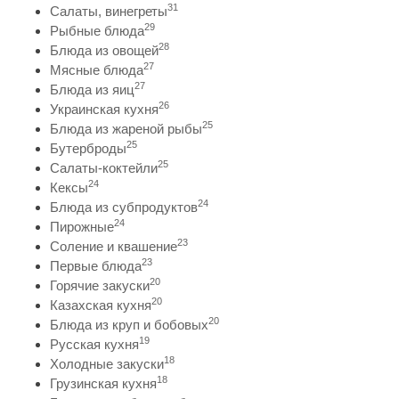
31
Салаты, винегреты
29
Рыбные блюда
28
Блюда из овощей
27
Мясные блюда
27
Блюда из яиц
26
Украинская кухня
25
Блюда из жареной рыбы
25
Бутерброды
25
Салаты-коктейли
24
Кексы
24
Блюда из субпродуктов
24
Пирожные
23
Соление и квашение
23
Первые блюда
20
Горячие закуски
20
Казахская кухня
20
Блюда из круп и бобовых
19
Русская кухня
18
Холодные закуски
18
Грузинская кухня