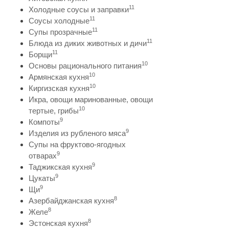
11
Холодные соусы и заправки
11
Соусы холодные
11
Супы прозрачные
11
Блюда из диких животных и дичи
11
Борщи
10
Основы рационального питания
10
Армянская кухня
10
Киргизская кухня
Икра, овощи маринованные, овощи
10
тертые, грибы
9
Компоты
9
Изделия из рубленого мяса
Супы на фруктово-ягодных
9
отварах
9
Таджикская кухня
9
Цукаты
9
Щи
8
Азербайджанская кухня
8
Желе
8
Эстонская кухня