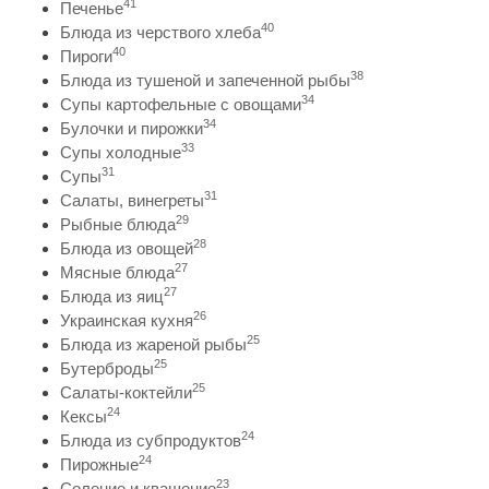
41
Печенье
40
Блюда из черствого хлеба
40
Пироги
38
Блюда из тушеной и запеченной рыбы
34
Супы картофельные с овощами
34
Булочки и пирожки
33
Супы холодные
31
Супы
31
Салаты, винегреты
29
Рыбные блюда
28
Блюда из овощей
27
Мясные блюда
27
Блюда из яиц
26
Украинская кухня
25
Блюда из жареной рыбы
25
Бутерброды
25
Салаты-коктейли
24
Кексы
24
Блюда из субпродуктов
24
Пирожные
23
Соление и квашение