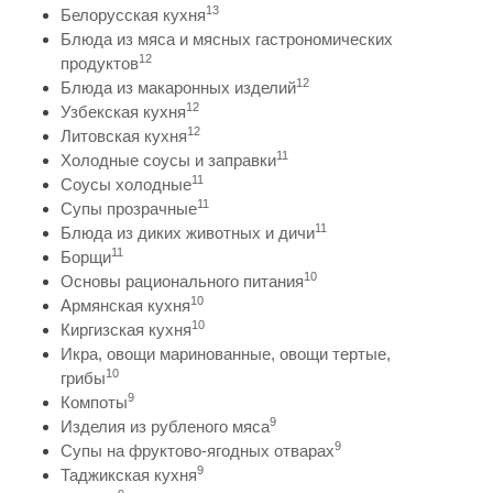
13
Белорусская кухня
Блюда из мяса и мясных гастрономических
12
продуктов
12
Блюда из макаронных изделий
12
Узбекская кухня
12
Литовская кухня
11
Холодные соусы и заправки
11
Соусы холодные
11
Супы прозрачные
11
Блюда из диких животных и дичи
11
Борщи
10
Основы рационального питания
10
Армянская кухня
10
Киргизская кухня
Икра, овощи маринованные, овощи тертые,
10
грибы
9
Компоты
9
Изделия из рубленого мяса
9
Супы на фруктово-ягодных отварах
9
Таджикская кухня