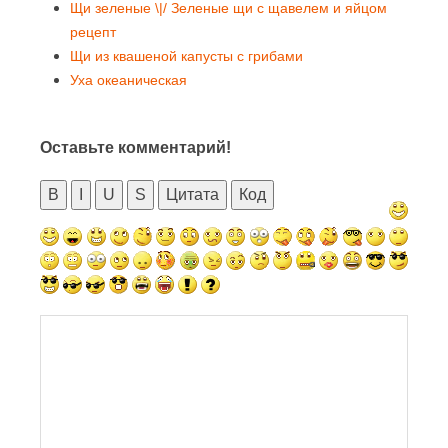
Щи зеленые \|/ Зеленые щи с щавелем и яйцом
рецепт
Щи из квашеной капусты с грибами
Уха океаническая
Оставьте комментарий!
B
I
U
S
Цитата
Код