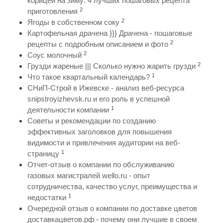
корицей на зиму: 4 лучших пошаговых рецепта
2
приготовления
2
Ягоды в собственном соку
Картофельная драчена }}} Драчена - пошаговые
2
рецепты с подробным описанием и фото
2
Соус молочный
2
Грузди жареные ||| Сколько нужно жарить грузди
1
Что такое квартальный календарь?
СНиП-Строй в Ижевске - анализ веб-ресурса
snipstroyizhevsk.ru и его роль в успешной
1
деятельности компании
Советы и рекомендации по созданию
эффективных заголовков для повышения
видимости и привлечения аудитории на веб-
1
страницу
Отчет-отзыв о компании по обслуживанию
газовых магистралей wello.ru - опыт
сотрудничества, качество услуг, преимущества и
1
недостатки
Очередной отзыв о компании по доставке цветов
доставкацветов.рф - почему они лучшие в своем