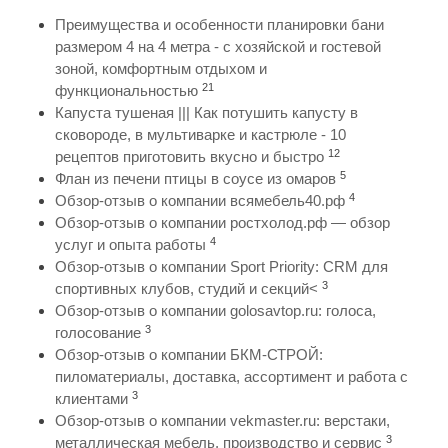
Преимущества и особенности планировки бани
размером 4 на 4 метра - с хозяйской и гостевой
зоной, комфортным отдыхом и
21
функциональностью
Капуста тушеная ||| Как потушить капусту в
сковороде, в мультиварке и кастрюле - 10
12
рецептов приготовить вкусно и быстро
5
Флан из печени птицы в соусе из омаров
4
Обзор-отзыв о компании всямебель40.рф
Обзор-отзыв о компании ростхолод.рф — обзор
4
услуг и опыта работы
Обзор-отзыв о компании Sport Priority: CRM для
3
спортивных клубов, студий и секций<
Обзор-отзыв о компании golosavtop.ru: голоса,
3
голосование
Обзор-отзыв о компании БКМ-СТРОЙ:
пиломатериалы, доставка, ассортимент и работа с
3
клиентами
Обзор-отзыв о компании vekmaster.ru: верстаки,
3
металлическая мебель, производство и сервис