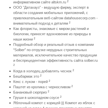
2
информативном сайте altskm.ru
ООО "Датахауз" - ведущую фирму, эксперт в
области создания мобильных приложений, с
привлекательным веб-сайтом datahousecorp.com -
2
внимательный подход к деталям
Как флористы, знакомые с миром растений и
биологии, приносят вдохновение из природы в
2
наши жизни
Подробный обзор и реальный отзыв о компании
“Solber” по отгрузке нерудных строительных
материалов, исключительное качество продукции
и беспрецедентная эффективность сайта solber.ru
2
2
Когда в холодец добавлять чеснок
2
Бешбармак это
2
Кекс с луком - порей
2
Паштет из кролика с черносливом
2
Банановый сюрприз
2
Груши в шоколадном соусе
Яблочный компот с корицей ||| Компот из яблок с