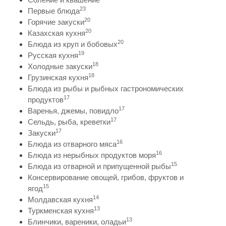
23
Первые блюда
20
Горячие закуски
20
Казахская кухня
20
Блюда из круп и бобовых
19
Русская кухня
18
Холодные закуски
18
Грузинская кухня
Блюда из рыбы и рыбных гастрономических
17
продуктов
17
Варенья, джемы, повидло
17
Сельдь, рыба, креветки
17
Закуски
16
Блюда из отварного мяса
16
Блюда из нерыбных продуктов моря
15
Блюда из отварной и припущенной рыбы
Консервирование овощей, грибов, фруктов и
15
ягод
14
Молдавская кухня
13
Туркменская кухня
13
Блинчики, вареники, оладьи