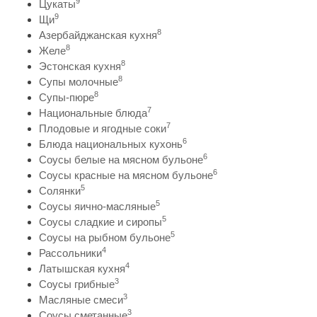
9
Цукаты
9
Щи
8
Азербайджанская кухня
8
Желе
8
Эстонская кухня
8
Супы молочные
8
Супы-пюре
7
Национальные блюда
7
Плодовые и ягодные соки
6
Блюда национальных кухонь
6
Соусы белые на мясном бульоне
6
Соусы красные на мясном бульоне
5
Солянки
5
Соусы яично-масляные
5
Соусы сладкие и сиропы
5
Соусы на рыбном бульоне
4
Рассольники
4
Латышская кухня
3
Соусы грибные
3
Масляные смеси
3
Соусы сметанные