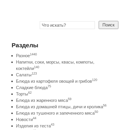
Поиск
Разделы
1440
Разное
Напитки, соки, морсы, квасы, компоты,
140
коктейли
123
Салаты
120
Блюда из картофеля овощей и грибов
75
Сладкие блюда
62
Торты
59
Блюда из жаренного мяса
56
Блюда из домашней птицы, дичи и кролика
50
Блюда из тушеного и запеченного мяса
44
Новости
43
Изделия из теста