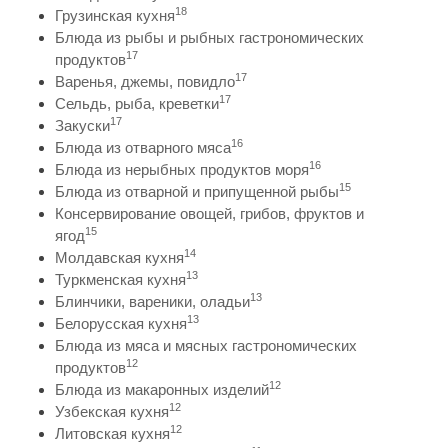
18
Грузинская кухня
Блюда из рыбы и рыбных гастрономических
17
продуктов
17
Варенья, джемы, повидло
17
Сельдь, рыба, креветки
17
Закуски
16
Блюда из отварного мяса
16
Блюда из нерыбных продуктов моря
15
Блюда из отварной и припущенной рыбы
Консервирование овощей, грибов, фруктов и
15
ягод
14
Молдавская кухня
13
Туркменская кухня
13
Блинчики, вареники, оладьи
13
Белорусская кухня
Блюда из мяса и мясных гастрономических
12
продуктов
12
Блюда из макаронных изделий
12
Узбекская кухня
12
Литовская кухня