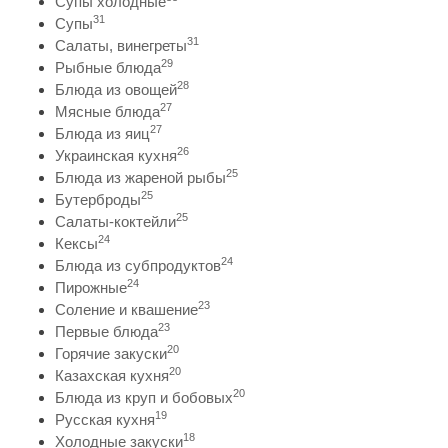
Супы холодные
31
Супы
31
Салаты, винегреты
29
Рыбные блюда
28
Блюда из овощей
27
Мясные блюда
27
Блюда из яиц
26
Украинская кухня
25
Блюда из жареной рыбы
25
Бутерброды
25
Салаты-коктейли
24
Кексы
24
Блюда из субпродуктов
24
Пирожные
23
Соление и квашение
23
Первые блюда
20
Горячие закуски
20
Казахская кухня
20
Блюда из круп и бобовых
19
Русская кухня
18
Холодные закуски