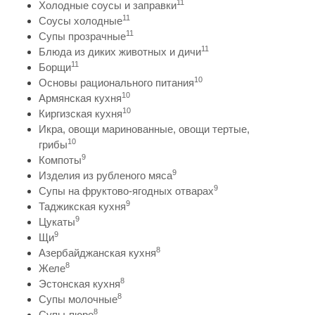
11
Холодные соусы и заправки
11
Соусы холодные
11
Супы прозрачные
11
Блюда из диких животных и дичи
11
Борщи
10
Основы рационального питания
10
Армянская кухня
10
Киргизская кухня
Икра, овощи маринованные, овощи тертые,
10
грибы
9
Компоты
9
Изделия из рубленого мяса
9
Супы на фруктово-ягодных отварах
9
Таджикская кухня
9
Цукаты
9
Щи
8
Азербайджанская кухня
8
Желе
8
Эстонская кухня
8
Супы молочные
8
Супы-пюре