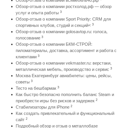
Обзор-отзыв о компании всямебель40.рф
Обзор-отзыв о компании ростхолод.рф — обзор
3
услуг и опыта работы
Обзор-отзыв о компании Sport Priority: CRM для
3
спортивных клубов, студий и секций<
Обзор-отзыв о компании golosavtop.ru: голоса,
3
голосование
Обзор-отзыв о компании БКМ-СТРОЙ:
пиломатериалы, доставка, ассортимент и работа с
3
клиентами
Обзор-отзыв о компании vekmaster.ru: верстаки,
3
металлическая мебель, производство и сервис
Москва Екатеринбург авиабилеты: цены, рейсы,
3
советы
3
Тесто на бешбармак
Как быстро безопасно пополнить баланс Steam и
2
приобрести игры без рисков и задержек
2
Стабилизаторы для iPhone
Как создать привлекательный и функциональный
2
сайт
Подробный обзор и отзыв о металлобазе