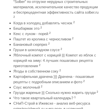
“Solber” по отгрузке нерудных строительных
материалов, исключительное качество продукции
и беспрецедентная эффективность сайта solber.ru
2
2
Когда в холодец добавлять чеснок
2
Бешбармак это
2
Кекс с луком - порей
2
Паштет из кролика с черносливом
2
Банановый сюрприз
2
Груши в шоколадном соусе
Яблочный компот с корицей ||| Компот из яблок с
корицей на зиму: 4 лучших пошаговых рецепта
2
приготовления
2
Ягоды в собственном соку
Картофельная драчена }}} Драчена - пошаговые
2
рецепты с подробным описанием и фото
2
Соус молочный
2
Грузди жареные ||| Сколько нужно жарить грузди
1
Что такое квартальный календарь?
СНиП-Строй в Ижевске - анализ веб-ресурса
snipstroyizhevsk.ru и его роль в успешной