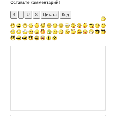
Оставьте комментарий!
B
I
U
S
Цитата
Код