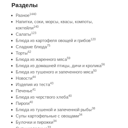
Разделы
1440
Разное
Напитки, соки, морсы, квасы, компоты,
140
коктейли
123
Салаты
120
Блюда из картофеля овощей и грибов
75
Сладкие блюда
62
Торты
59
Блюда из жаренного мяса
56
Блюда из домашней птицы, дичи и кролика
50
Блюда из тушеного и запеченного мяса
44
Новости
43
Изделия из теста
41
Печенье
40
Блюда из черствого хлеба
40
Пироги
38
Блюда из тушеной и запеченной рыбы
34
Супы картофельные с овощами
34
Булочки и пирожки
33