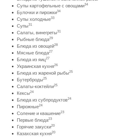
34
Супы картофельные с овощами
34
Булочки и пирожки
33
Супы холодные
31
Супы
31
Салаты, винегреты
29
Рыбные блюда
28
Блюда из овощей
27
Мясные блюда
27
Блюда из яиц
26
Украинская кухня
25
Блюда из жареной рыбы
25
Бутерброды
25
Салаты-коктейли
24
Кексы
24
Блюда из субпродуктов
24
Пирожные
23
Соление и квашение
23
Первые блюда
20
Горячие закуски
20
Казахская кухня