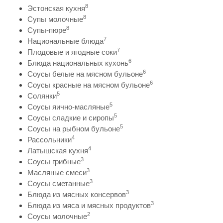
8
Эстонская кухня
8
Супы молочные
8
Супы-пюре
7
Национальные блюда
7
Плодовые и ягодные соки
6
Блюда национальных кухонь
6
Соусы белые на мясном бульоне
6
Соусы красные на мясном бульоне
5
Солянки
5
Соусы яично-масляные
5
Соусы сладкие и сиропы
5
Соусы на рыбном бульоне
4
Рассольники
4
Латышская кухня
3
Соусы грибные
3
Масляные смеси
3
Соусы сметанные
3
Блюда из мясных консервов
3
Блюда из мяса и мясных продуктов
2
Соусы молочные