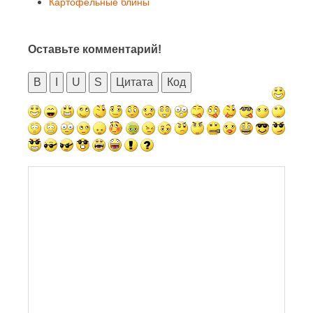
Картофельные блины
Оставьте комментарий!
B
I
U
S
Цитата
Код