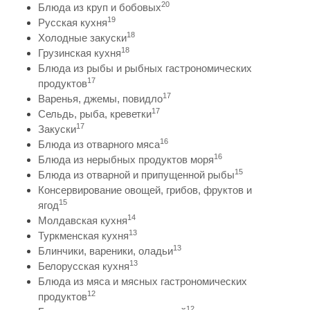
20
Блюда из круп и бобовых
19
Русская кухня
18
Холодные закуски
18
Грузинская кухня
Блюда из рыбы и рыбных гастрономических
17
продуктов
17
Варенья, джемы, повидло
17
Сельдь, рыба, креветки
17
Закуски
16
Блюда из отварного мяса
16
Блюда из нерыбных продуктов моря
15
Блюда из отварной и припущенной рыбы
Консервирование овощей, грибов, фруктов и
15
ягод
14
Молдавская кухня
13
Туркменская кухня
13
Блинчики, вареники, оладьи
13
Белорусская кухня
Блюда из мяса и мясных гастрономических
12
продуктов
12