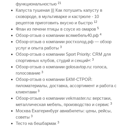
21
функциональностью
Капуста тушеная ||| Как потушить капусту в
сковороде, в мультиварке и кастрюле - 10
12
рецептов приготовить вкусно и быстро
5
Флан из печени птицы в соусе из омаров
4
Обзор-отзыв о компании всямебель40.рф
Обзор-отзыв о компании ростхолод.рф — обзор
3
услуг и опыта работы
Обзор-отзыв о компании Sport Priority: CRM для
3
спортивных клубов, студий и секций<
Обзор-отзыв о компании golosavtop.ru: голоса,
3
голосование
Обзор-отзыв о компании БКМ-СТРОЙ:
пиломатериалы, доставка, ассортимент и работа с
3
клиентами
Обзор-отзыв о компании vekmaster.ru: верстаки,
3
металлическая мебель, производство и сервис
Москва Екатеринбург авиабилеты: цены, рейсы,
3
советы
3
Тесто на бешбармак