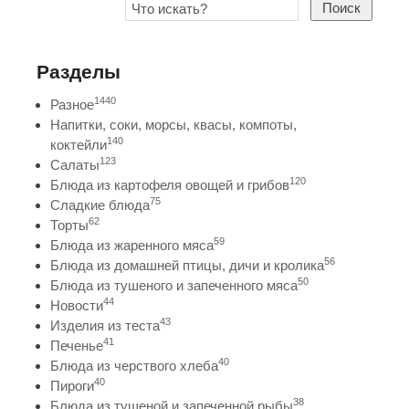
Поиск
Разделы
1440
Разное
Напитки, соки, морсы, квасы, компоты,
140
коктейли
123
Салаты
120
Блюда из картофеля овощей и грибов
75
Сладкие блюда
62
Торты
59
Блюда из жаренного мяса
56
Блюда из домашней птицы, дичи и кролика
50
Блюда из тушеного и запеченного мяса
44
Новости
43
Изделия из теста
41
Печенье
40
Блюда из черствого хлеба
40
Пироги
38
Блюда из тушеной и запеченной рыбы