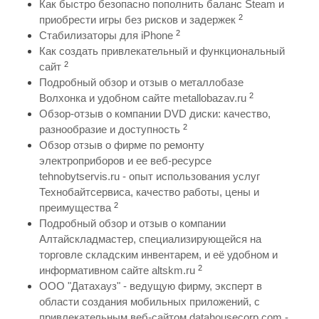
Как быстро безопасно пополнить баланс Steam и
2
приобрести игры без рисков и задержек
2
Стабилизаторы для iPhone
Как создать привлекательный и функциональный
2
сайт
Подробный обзор и отзыв о металлобазе
2
Волхонка и удобном сайте metallobazav.ru
Обзор-отзыв о компании DVD диски: качество,
2
разнообразие и доступность
Обзор отзыв о фирме по ремонту
электроприборов и ее веб-ресурсе
tehnobytservis.ru - опыт использования услуг
Технобайтсервиса, качество работы, цены и
2
преимущества
Подробный обзор и отзыв о компании
Алтайскладмастер, специализирующейся на
торговле складским инвентарем, и её удобном и
2
информативном сайте altskm.ru
ООО "Датахауз" - ведущую фирму, эксперт в
области создания мобильных приложений, с
привлекательным веб-сайтом datahousecorp.com -