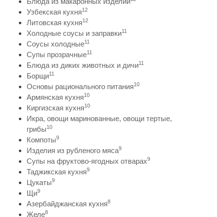
Блюда из макаронных изделий
12
Узбекская кухня
12
Литовская кухня
11
Холодные соусы и заправки
11
Соусы холодные
11
Супы прозрачные
11
Блюда из диких животных и дичи
11
Борщи
10
Основы рационального питания
10
Армянская кухня
10
Киргизская кухня
Икра, овощи маринованные, овощи тертые,
10
грибы
9
Компоты
9
Изделия из рубленого мяса
9
Супы на фруктово-ягодных отварах
9
Таджикская кухня
9
Цукаты
9
Щи
8
Азербайджанская кухня
8
Желе