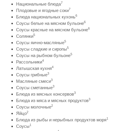
7
Национальные блюда
7
Плодовые и ягодные соки
6
Блюда национальных кухонь
6
Соусы белые на мясном бульоне
6
Соусы красные на мясном бульоне
5
Солянки
5
Соусы яично-масляные
5
Соусы сладкие и сиропы
5
Соусы на рыбном бульоне
4
Рассольники
4
Латышская кухня
3
Соусы грибные
3
Масляные смеси
3
Соусы сметанные
3
Блюда из мясных консервов
3
Блюда из мяса и мясных продуктов
2
Соусы молочные
2
Яйцо
1
Блюда из рыбы и нерыбных продуктов моря
1
Соусы