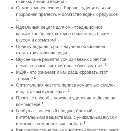
1
осенью, зимой и весной
Самое крупное озеро в Европе - удивительная
природная прелесть и богатство водных ресурсов
1
Идеальный рецепт шулюм - традиционное
кавказское блюдо, которое поразит вас своим
1
вкусом и ароматом!
Почему вода не горит - научное объяснение
1
отсутствия горения воды
Вкуснейшие рецепты ухи из свежих хребтов
1
семги, которые заставят вас облизываться
МДФ - что означает и как расшифровать этот
1
термин?
Оптимальная частота полива комнатных фиалок -
1
все, что вам нужно знать
Простые способы поиска и удаления майнера на
1
компьютере
Горбуша - полезный продукт, богатый
питательными веществами, с уникальным вкусом
1
и множеством полезных свойств
Как профессиональные синоптики предсказывают