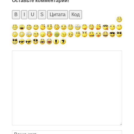
Оставьте комментарий!
B
I
U
S
Цитата
Код