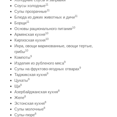
11
Соусы холодные
11
Супы прозрачные
11
Блюда из диких животных и дичи
11
Борщи
10
Основы рационального питания
10
Армянская кухня
10
Киргизская кухня
Икра, овощи маринованные, овощи тертые,
10
грибы
9
Компоты
9
Изделия из рубленого мяса
9
Супы на фруктово-ягодных отварах
9
Таджикская кухня
9
Цукаты
9
Щи
8
Азербайджанская кухня
8
Желе
8
Эстонская кухня
8
Супы молочные
8
Супы-пюре