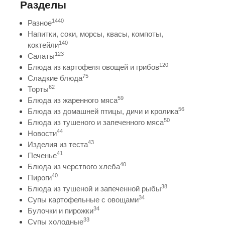
Разделы
1440
Разное
Напитки, соки, морсы, квасы, компоты,
140
коктейли
123
Салаты
120
Блюда из картофеля овощей и грибов
75
Сладкие блюда
62
Торты
59
Блюда из жаренного мяса
56
Блюда из домашней птицы, дичи и кролика
50
Блюда из тушеного и запеченного мяса
44
Новости
43
Изделия из теста
41
Печенье
40
Блюда из черствого хлеба
40
Пироги
38
Блюда из тушеной и запеченной рыбы
34
Супы картофельные с овощами
34
Булочки и пирожки
33
Супы холодные