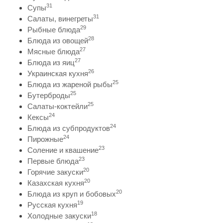
31
Супы
31
Салаты, винегреты
29
Рыбные блюда
28
Блюда из овощей
27
Мясные блюда
27
Блюда из яиц
26
Украинская кухня
25
Блюда из жареной рыбы
25
Бутерброды
25
Салаты-коктейли
24
Кексы
24
Блюда из субпродуктов
24
Пирожные
23
Соление и квашение
23
Первые блюда
20
Горячие закуски
20
Казахская кухня
20
Блюда из круп и бобовых
19
Русская кухня
18
Холодные закуски