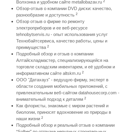
2
Волхонка и удобном сайте metallobazav.ru
Обзор-отзыв о компании DVD диски: качество,
2
разнообразие и доступность
Обзор отзыв о фирме по ремонту
электроприборов и ее веб-ресурсе
tehnobytservis.ru - опыт использования услуг
Технобайтсервиса, качество работы, цены и
2
преимущества
Подробный обзор и отзыв о компании
Алтайскладмастер, специализирующейся на
торговле складским инвентарем, и её удобном и
2
информативном сайте altskm.ru
ООО "Датахауз" - ведущую фирму, эксперт в
области создания мобильных приложений, с
привлекательным веб-сайтом datahousecorp.com -
2
внимательный подход к деталям
Как флористы, знакомые с миром растений и
биологии, приносят вдохновение из природы в
2
наши жизни
Подробный обзор и реальный отзыв о компании
“Solber” по отгрузке нерудных строительных