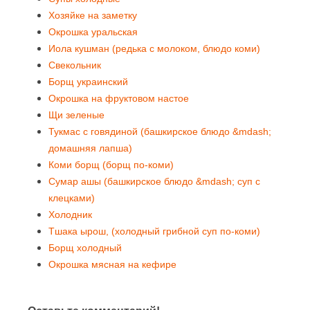
Хозяйке на заметку
Окрошка уральская
Иола кушман (редька с молоком, блюдо коми)
Свекольник
Борщ украинский
Окрошка на фруктовом настое
Щи зеленые
Тукмас с говядиной (башкирское блюдо &mdash;
домашняя лапша)
Коми борщ (борщ по-коми)
Сумар ашы (башкирское блюдо &mdash; суп с
клецками)
Холодник
Тшака ырош, (холодный грибной суп по-коми)
Борщ холодный
Окрошка мясная на кефире