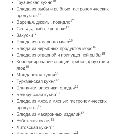
18
Грузинская кухня
Блюда из рыбы и рыбных гастрономических
17
продуктов
17
Варенья, джемы, повидло
17
Сельдь, рыба, креветки
17
Закуски
16
Блюда из отварного мяса
16
Блюда из нерыбных продуктов моря
15
Блюда из отварной и припущенной рыбы
Консервирование овощей, грибов, фруктов и
15
ягод
14
Молдавская кухня
13
Туркменская кухня
13
Блинчики, вареники, оладьи
13
Белорусская кухня
Блюда из мяса и мясных гастрономических
12
продуктов
12
Блюда из макаронных изделий
12
Узбекская кухня
12
Литовская кухня
11
Холодные соусы и заправки