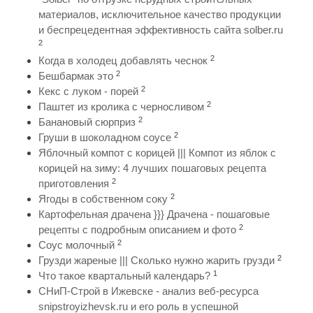
материалов, исключительное качество продукции
и беспрецедентная эффективность сайта solber.ru
2
2
Когда в холодец добавлять чеснок
2
Бешбармак это
2
Кекс с луком - порей
2
Паштет из кролика с черносливом
2
Банановый сюрприз
2
Груши в шоколадном соусе
Яблочный компот с корицей ||| Компот из яблок с
корицей на зиму: 4 лучших пошаговых рецепта
2
приготовления
2
Ягоды в собственном соку
Картофельная драчена }}} Драчена - пошаговые
2
рецепты с подробным описанием и фото
2
Соус молочный
2
Грузди жареные ||| Сколько нужно жарить грузди
1
Что такое квартальный календарь?
СНиП-Строй в Ижевске - анализ веб-ресурса
snipstroyizhevsk.ru и его роль в успешной