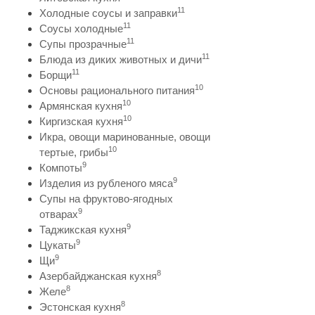
11
Холодные соусы и заправки
11
Соусы холодные
11
Супы прозрачные
11
Блюда из диких животных и дичи
11
Борщи
10
Основы рационального питания
10
Армянская кухня
10
Киргизская кухня
Икра, овощи маринованные, овощи
10
тертые, грибы
9
Компоты
9
Изделия из рубленого мяса
Супы на фруктово-ягодных
9
отварах
9
Таджикская кухня
9
Цукаты
9
Щи
8
Азербайджанская кухня
8
Желе
8
Эстонская кухня