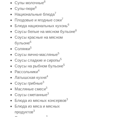
8
Супы молочные
8
Супы-пюре
7
Национальные блюда
7
Плодовые и ягодные соки
6
Блюда национальных кухонь
6
Соусы белые на мясном бульоне
Соусы красные на мясном
6
бульоне
5
Солянки
5
Соусы яично-масляные
5
Соусы сладкие и сиропы
5
Соусы на рыбном бульоне
4
Рассольники
4
Латышская кухня
3
Соусы грибные
3
Масляные смеси
3
Соусы сметанные
3
Блюда из мясных консервов
Блюда из мяса и мясных
3
продуктов
2