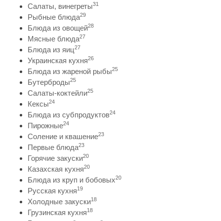
31
Салаты, винегреты
29
Рыбные блюда
28
Блюда из овощей
27
Мясные блюда
27
Блюда из яиц
26
Украинская кухня
25
Блюда из жареной рыбы
25
Бутерброды
25
Салаты-коктейли
24
Кексы
24
Блюда из субпродуктов
24
Пирожные
23
Соление и квашение
23
Первые блюда
20
Горячие закуски
20
Казахская кухня
20
Блюда из круп и бобовых
19
Русская кухня
18
Холодные закуски
18
Грузинская кухня