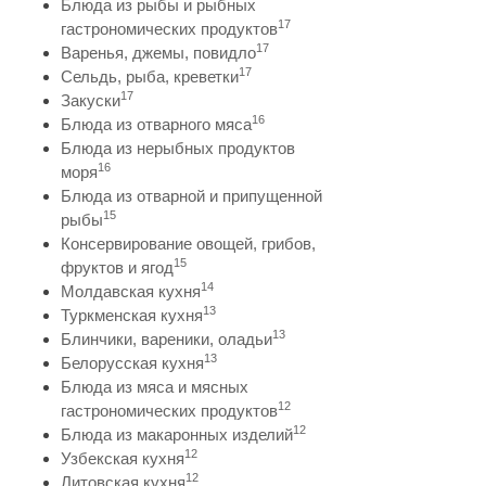
Блюда из рыбы и рыбных
17
гастрономических продуктов
17
Варенья, джемы, повидло
17
Сельдь, рыба, креветки
17
Закуски
16
Блюда из отварного мяса
Блюда из нерыбных продуктов
16
моря
Блюда из отварной и припущенной
15
рыбы
Консервирование овощей, грибов,
15
фруктов и ягод
14
Молдавская кухня
13
Туркменская кухня
13
Блинчики, вареники, оладьи
13
Белорусская кухня
Блюда из мяса и мясных
12
гастрономических продуктов
12
Блюда из макаронных изделий
12
Узбекская кухня
12
Литовская кухня