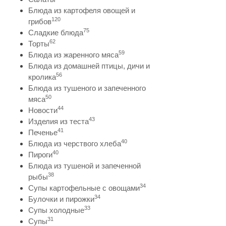
Блюда из картофеля овощей и
120
грибов
75
Сладкие блюда
62
Торты
59
Блюда из жаренного мяса
Блюда из домашней птицы, дичи и
56
кролика
Блюда из тушеного и запеченного
50
мяса
44
Новости
43
Изделия из теста
41
Печенье
40
Блюда из черствого хлеба
40
Пироги
Блюда из тушеной и запеченной
38
рыбы
34
Супы картофельные с овощами
34
Булочки и пирожки
33
Супы холодные
31
Супы