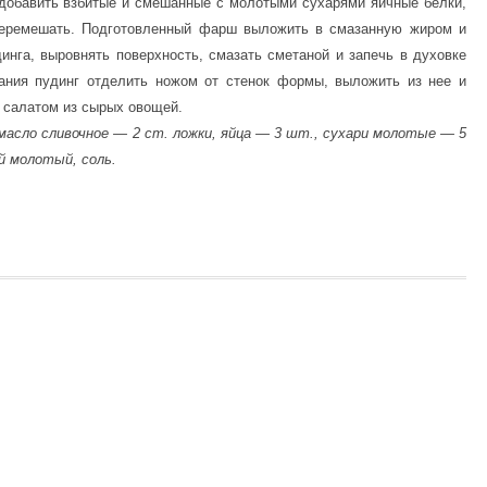
 добавить взбитые и смешанные с молотыми сухарями яичные белки,
перемешать. Подготовленный фарш выложить в смазанную жиром и
га, выровнять поверхность, смазать сметаной и запечь в духовке
ания пудинг отделить ножом от стенок формы, выложить из нее и
с салатом из сырых овощей.
 масло сливочное — 2 ст. ложки, яйца — 3 шт., сухари молотые — 5
й молотый, соль.