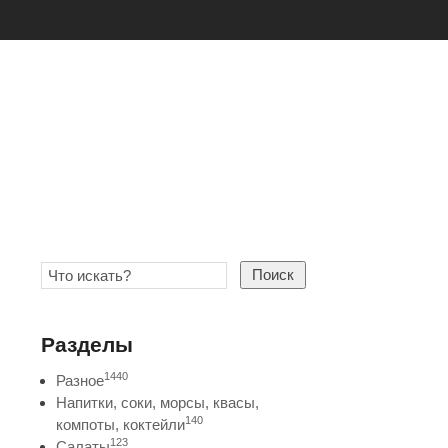
Поиск
Разделы
1440
Разное
Напитки, соки, морсы, квасы,
140
компоты, коктейли
123
Салаты