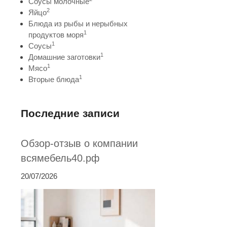
Соусы молочные
2
Яйцо
Блюда из рыбы и нерыбных
1
продуктов моря
1
Соусы
1
Домашние заготовки
1
Мясо
1
Вторые блюда
Последние записи
Обзор-отзыв о компании
всямебель40.рф
20/07/2026