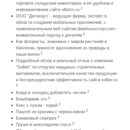
торговле складским инвентарем, и её удобном и
2
информативном сайте altskm.ru
ООО "Датахауз" - ведущую фирму, эксперт в
области создания мобильных приложений, с
привлекательным веб-сайтом datahousecorp.com -
2
внимательный подход к деталям
Как флористы, знакомые с миром растений и
биологии, приносят вдохновение из природы в
2
наши жизни
Подробный обзор и реальный отзыв о компании
“Solber” по отгрузке нерудных строительных
материалов, исключительное качество продукции
и беспрецедентная эффективность сайта solber.ru
2
2
Когда в холодец добавлять чеснок
2
Бешбармак это
2
Кекс с луком - порей
2
Паштет из кролика с черносливом
2
Банановый сюрприз
2
Груши в шоколадном соусе