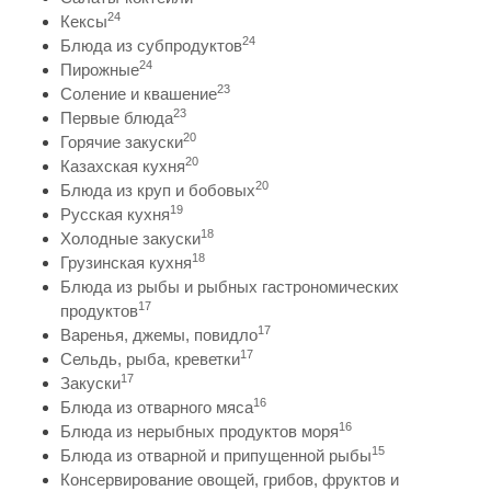
24
Кексы
24
Блюда из субпродуктов
24
Пирожные
23
Соление и квашение
23
Первые блюда
20
Горячие закуски
20
Казахская кухня
20
Блюда из круп и бобовых
19
Русская кухня
18
Холодные закуски
18
Грузинская кухня
Блюда из рыбы и рыбных гастрономических
17
продуктов
17
Варенья, джемы, повидло
17
Сельдь, рыба, креветки
17
Закуски
16
Блюда из отварного мяса
16
Блюда из нерыбных продуктов моря
15
Блюда из отварной и припущенной рыбы
Консервирование овощей, грибов, фруктов и