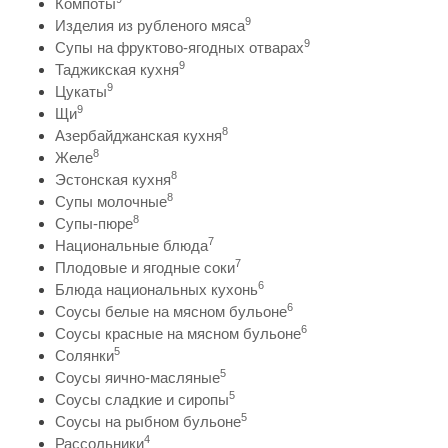
Компоты
9
Изделия из рубленого мяса
9
Супы на фруктово-ягодных отварах
9
Таджикская кухня
9
Цукаты
9
Щи
8
Азербайджанская кухня
8
Желе
8
Эстонская кухня
8
Супы молочные
8
Супы-пюре
7
Национальные блюда
7
Плодовые и ягодные соки
6
Блюда национальных кухонь
6
Соусы белые на мясном бульоне
6
Соусы красные на мясном бульоне
5
Солянки
5
Соусы яично-масляные
5
Соусы сладкие и сиропы
5
Соусы на рыбном бульоне
4
Рассольники