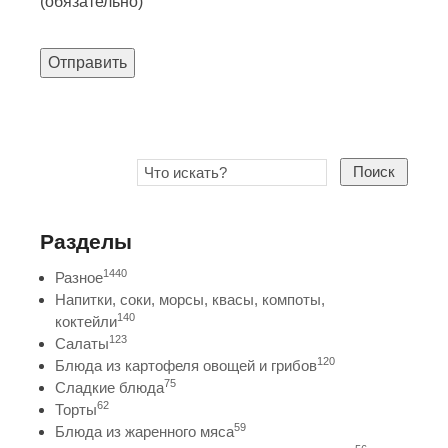
(обязательно)
Отправить
Поиск
Разделы
1440
Разное
Напитки, соки, морсы, квасы, компоты,
140
коктейли
123
Салаты
120
Блюда из картофеля овощей и грибов
75
Сладкие блюда
62
Торты
59
Блюда из жаренного мяса