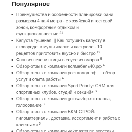
Популярное
Преимущества и особенности планировки бани
размером 4 на 4 метра - с хозяйской и гостевой
зоной, комфортным отдыхом и
21
функциональностью
Капуста тушеная ||| Как потушить капусту в
сковороде, в мультиварке и кастрюле - 10
12
рецептов приготовить вкусно и быстро
5
Флан из печени птицы в соусе из омаров
4
Обзор-отзыв о компании всямебель40.рф
Обзор-отзыв о компании ростхолод.рф — обзор
4
услуг и опыта работы
Обзор-отзыв о компании Sport Priority: CRM для
3
спортивных клубов, студий и секций<
Обзор-отзыв о компании golosavtop.ru: голоса,
3
голосование
Обзор-отзыв о компании БКМ-СТРОЙ:
пиломатериалы, доставка, ассортимент и работа с
3
клиентами
Обзор-отзыв о компании vekmaster.ru: верстаки,