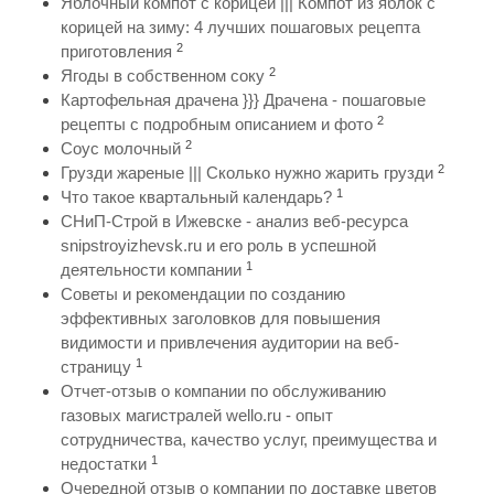
Яблочный компот с корицей ||| Компот из яблок с
корицей на зиму: 4 лучших пошаговых рецепта
2
приготовления
2
Ягоды в собственном соку
Картофельная драчена }}} Драчена - пошаговые
2
рецепты с подробным описанием и фото
2
Соус молочный
2
Грузди жареные ||| Сколько нужно жарить грузди
1
Что такое квартальный календарь?
СНиП-Строй в Ижевске - анализ веб-ресурса
snipstroyizhevsk.ru и его роль в успешной
1
деятельности компании
Советы и рекомендации по созданию
эффективных заголовков для повышения
видимости и привлечения аудитории на веб-
1
страницу
Отчет-отзыв о компании по обслуживанию
газовых магистралей wello.ru - опыт
сотрудничества, качество услуг, преимущества и
1
недостатки
Очередной отзыв о компании по доставке цветов