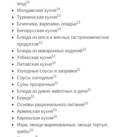
15
ягод
14
Молдавская кухня
13
Туркменская кухня
13
Блинчики, вареники, оладьи
13
Белорусская кухня
Блюда из мяса и мясных гастрономических
12
продуктов
12
Блюда из макаронных изделий
12
Узбекская кухня
12
Литовская кухня
11
Холодные соусы и заправки
11
Соусы холодные
11
Супы прозрачные
11
Блюда из диких животных и дичи
11
Борщи
10
Основы рационального питания
10
Армянская кухня
10
Киргизская кухня
Икра, овощи маринованные, овощи тертые,
10
грибы
9