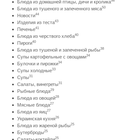
56
Блюда из домашней птицы, дичи и кролика
50
Блюда из тушеного и запеченного мяса
44
Новости
43
Изделия из теста
41
Печенье
40
Блюда из черствого хлеба
40
Пироги
38
Блюда из тушеной и запеченной рыбы
34
Супы картофельные с овощами
34
Булочки и пирожки
33
Супы холодные
31
Супы
31
Салаты, винегреты
29
Рыбные блюда
28
Блюда из овощей
27
Мясные блюда
27
Блюда из яиц
26
Украинская кухня
25
Блюда из жареной рыбы
25
Бутерброды
25
Салаты-коктейли