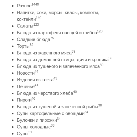
1440
Разное
Напитки, соки, морсы, квасы, компоты,
140
коктейли
123
Салаты
120
Блюда из картофеля овощей и грибов
75
Сладкие блюда
62
Торты
59
Блюда из жаренного мяса
56
Блюда из домашней птицы, дичи и кролика
50
Блюда из тушеного и запеченного мяса
44
Новости
43
Изделия из теста
41
Печенье
40
Блюда из черствого хлеба
40
Пироги
38
Блюда из тушеной и запеченной рыбы
34
Супы картофельные с овощами
34
Булочки и пирожки
33
Супы холодные
31
Супы