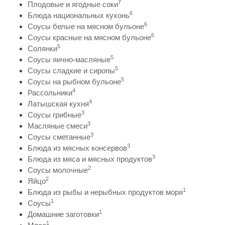
7
Плодовые и ягодные соки
6
Блюда национальных кухонь
6
Соусы белые на мясном бульоне
6
Соусы красные на мясном бульоне
5
Солянки
5
Соусы яично-масляные
5
Соусы сладкие и сиропы
5
Соусы на рыбном бульоне
4
Рассольники
4
Латышская кухня
3
Соусы грибные
3
Масляные смеси
3
Соусы сметанные
3
Блюда из мясных консервов
3
Блюда из мяса и мясных продуктов
2
Соусы молочные
2
Яйцо
1
Блюда из рыбы и нерыбных продуктов моря
1
Соусы
1
Домашние заготовки
1