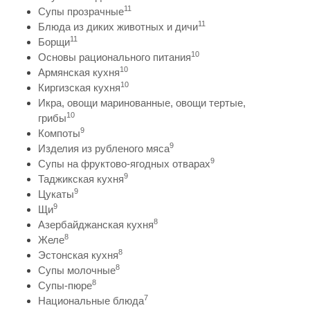
11
Супы прозрачные
11
Блюда из диких животных и дичи
11
Борщи
10
Основы рационального питания
10
Армянская кухня
10
Киргизская кухня
Икра, овощи маринованные, овощи тертые,
10
грибы
9
Компоты
9
Изделия из рубленого мяса
9
Супы на фруктово-ягодных отварах
9
Таджикская кухня
9
Цукаты
9
Щи
8
Азербайджанская кухня
8
Желе
8
Эстонская кухня
8
Супы молочные
8
Супы-пюре
7
Национальные блюда