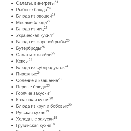
31
Салаты, винегреты
29
Рыбные блюда
28
Блюда из овощей
27
Мясные блюда
27
Блюда из яиц
26
Украинская кухня
25
Блюда из жареной рыбы
25
Бутерброды
25
Салаты-коктейли
24
Кексы
24
Блюда из субпродуктов
24
Пирожные
23
Соление и квашение
23
Первые блюда
20
Горячие закуски
20
Казахская кухня
20
Блюда из круп и бобовых
19
Русская кухня
18
Холодные закуски
18
Грузинская кухня