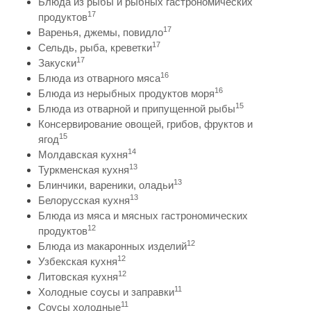
Блюда из рыбы и рыбных гастрономических
17
продуктов
17
Варенья, джемы, повидло
17
Сельдь, рыба, креветки
17
Закуски
16
Блюда из отварного мяса
16
Блюда из нерыбных продуктов моря
15
Блюда из отварной и припущенной рыбы
Консервирование овощей, грибов, фруктов и
15
ягод
14
Молдавская кухня
13
Туркменская кухня
13
Блинчики, вареники, оладьи
13
Белорусская кухня
Блюда из мяса и мясных гастрономических
12
продуктов
12
Блюда из макаронных изделий
12
Узбекская кухня
12
Литовская кухня
11
Холодные соусы и заправки
11
Соусы холодные