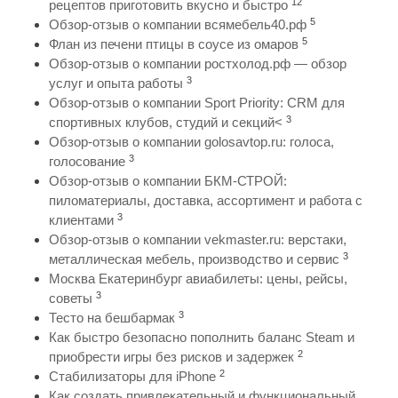
12
рецептов приготовить вкусно и быстро
5
Обзор-отзыв о компании всямебель40.рф
5
Флан из печени птицы в соусе из омаров
Обзор-отзыв о компании ростхолод.рф — обзор
3
услуг и опыта работы
Обзор-отзыв о компании Sport Priority: CRM для
3
спортивных клубов, студий и секций<
Обзор-отзыв о компании golosavtop.ru: голоса,
3
голосование
Обзор-отзыв о компании БКМ-СТРОЙ:
пиломатериалы, доставка, ассортимент и работа с
3
клиентами
Обзор-отзыв о компании vekmaster.ru: верстаки,
3
металлическая мебель, производство и сервис
Москва Екатеринбург авиабилеты: цены, рейсы,
3
советы
3
Тесто на бешбармак
Как быстро безопасно пополнить баланс Steam и
2
приобрести игры без рисков и задержек
2
Стабилизаторы для iPhone
Как создать привлекательный и функциональный