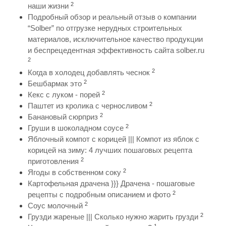
2
наши жизни
Подробный обзор и реальный отзыв о компании
“Solber” по отгрузке нерудных строительных
материалов, исключительное качество продукции
и беспрецедентная эффективность сайта solber.ru
2
2
Когда в холодец добавлять чеснок
2
Бешбармак это
2
Кекс с луком - порей
2
Паштет из кролика с черносливом
2
Банановый сюрприз
2
Груши в шоколадном соусе
Яблочный компот с корицей ||| Компот из яблок с
корицей на зиму: 4 лучших пошаговых рецепта
2
приготовления
2
Ягоды в собственном соку
Картофельная драчена }}} Драчена - пошаговые
2
рецепты с подробным описанием и фото
2
Соус молочный
2
Грузди жареные ||| Сколько нужно жарить грузди
1