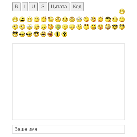
B
I
U
S
Цитата
Код