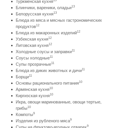
13
Туркменская кухня
13
Блинчики, вареники, оладьи
13
Белорусская кухня
Блюда из мяса и мясных гастрономических
12
продуктов
12
Блюда из макаронных изделий
12
Узбекская кухня
12
Литовская кухня
11
Холодные соусы и заправки
11
Соусы холодные
11
Супы прозрачные
11
Блюда из диких животных и дичи
11
Борщи
10
Основы рационального питания
10
Армянская кухня
10
Киргизская кухня
Икра, овощи маринованные, овощи тертые,
10
грибы
9
Компоты
9
Изделия из рубленого мяса
9
Супы на фруктово-ягодных отварах