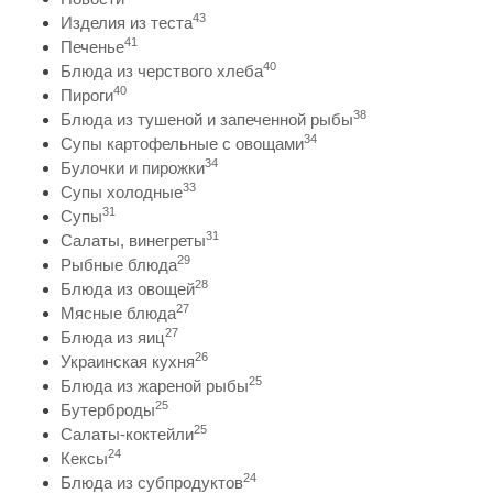
43
Изделия из теста
41
Печенье
40
Блюда из черствого хлеба
40
Пироги
38
Блюда из тушеной и запеченной рыбы
34
Супы картофельные с овощами
34
Булочки и пирожки
33
Супы холодные
31
Супы
31
Салаты, винегреты
29
Рыбные блюда
28
Блюда из овощей
27
Мясные блюда
27
Блюда из яиц
26
Украинская кухня
25
Блюда из жареной рыбы
25
Бутерброды
25
Салаты-коктейли
24
Кексы
24
Блюда из субпродуктов