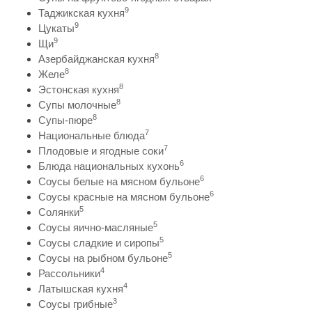
9
Таджикская кухня
9
Цукаты
9
Щи
8
Азербайджанская кухня
8
Желе
8
Эстонская кухня
8
Супы молочные
8
Супы-пюре
7
Национальные блюда
7
Плодовые и ягодные соки
6
Блюда национальных кухонь
6
Соусы белые на мясном бульоне
6
Соусы красные на мясном бульоне
5
Солянки
5
Соусы яично-масляные
5
Соусы сладкие и сиропы
5
Соусы на рыбном бульоне
4
Рассольники
4
Латышская кухня
3
Соусы грибные