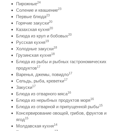
24
Пирожные
23
Соление и квашение
23
Первые блюда
20
Горячие закуски
20
Казахская кухня
20
Блюда из круп и бобовых
19
Русская кухня
18
Холодные закуски
18
Грузинская кухня
Блюда из рыбы и рыбных гастрономических
17
продуктов
17
Варенья, джемы, повидло
17
Сельдь, рыба, креветки
17
Закуски
16
Блюда из отварного мяса
16
Блюда из нерыбных продуктов моря
15
Блюда из отварной и припущенной рыбы
Консервирование овощей, грибов, фруктов и
15
ягод
14
Молдавская кухня