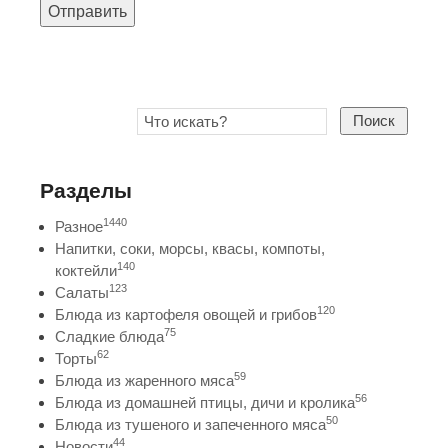
Отправить
Поиск
Разделы
1440
Разное
Напитки, соки, морсы, квасы, компоты,
140
коктейли
123
Салаты
120
Блюда из картофеля овощей и грибов
75
Сладкие блюда
62
Торты
59
Блюда из жаренного мяса
56
Блюда из домашней птицы, дичи и кролика
50
Блюда из тушеного и запеченного мяса
44
Новости