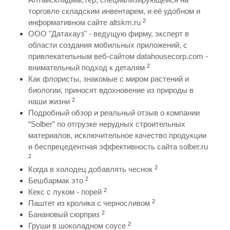
торговле складским инвентарем, и её удобном и
2
информативном сайте altskm.ru
ООО "Датахауз" - ведущую фирму, эксперт в
области создания мобильных приложений, с
привлекательным веб-сайтом datahousecorp.com -
2
внимательный подход к деталям
Как флористы, знакомые с миром растений и
биологии, приносят вдохновение из природы в
2
наши жизни
Подробный обзор и реальный отзыв о компании
“Solber” по отгрузке нерудных строительных
материалов, исключительное качество продукции
и беспрецедентная эффективность сайта solber.ru
2
2
Когда в холодец добавлять чеснок
2
Бешбармак это
2
Кекс с луком - порей
2
Паштет из кролика с черносливом
2
Банановый сюрприз
2
Груши в шоколадном соусе