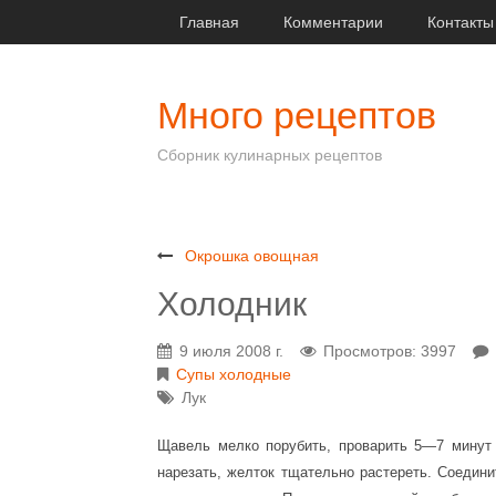
Главная
Комментарии
Контакты
Много рецептов
Сборник кулинарных рецептов
Окрошка овощная
Холодник
9 июля 2008 г.
Просмотров: 3997
Супы холодные
Лук
Щавель мелко порубить, проварить 5—7 минут 
нарезать, желток тщательно растереть. Соедин