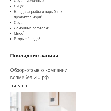
Соусы молочные
2
Яйцо
Блюда из рыбы и нерыбных
1
продуктов моря
1
Соусы
1
Домашние заготовки
1
Мясо
1
Вторые блюда
Последние записи
Обзор-отзыв о компании
всямебель40.рф
20/07/2026