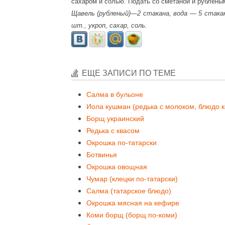
сахаром и солью. Подать со сметаной и рублены
Щавель (рубленый)—2 стакана, вода — 5 стакан
шт., укроп, сахар, соль.
ЕЩЕ ЗАПИСИ ПО ТЕМЕ
Салма в бульоне
Иола кушман (редька с молоком, блюдо 
Борщ украинский
Редька с квасом
Окрошка по-татарски
Ботвинья
Окрошка овощная
Чумар (клецки по-татарски)
Салма (татарское блюдо)
Окрошка мясная на кефире
Коми борщ (борщ по-коми)