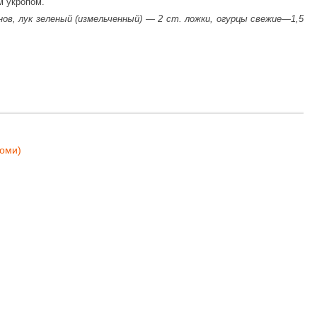
м укропом.
ов, лук зеленый (измельченный) — 2 ст. ложки, огурцы свежие—1,5
коми)