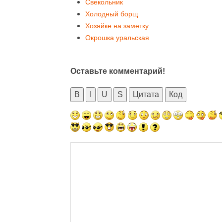
Свекольник
Холодный борщ
Хозяйке на заметку
Окрошка уральская
Оставьте комментарий!
B
I
U
S
Цитата
Код