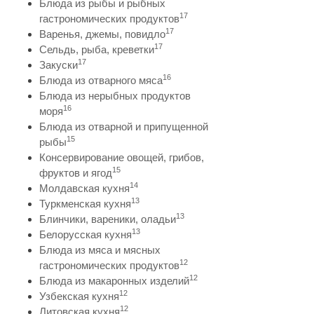
Блюда из рыбы и рыбных
17
гастрономических продуктов
17
Варенья, джемы, повидло
17
Сельдь, рыба, креветки
17
Закуски
16
Блюда из отварного мяса
Блюда из нерыбных продуктов
16
моря
Блюда из отварной и припущенной
15
рыбы
Консервирование овощей, грибов,
15
фруктов и ягод
14
Молдавская кухня
13
Туркменская кухня
13
Блинчики, вареники, оладьи
13
Белорусская кухня
Блюда из мяса и мясных
12
гастрономических продуктов
12
Блюда из макаронных изделий
12
Узбекская кухня
12
Литовская кухня