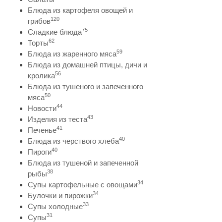
Блюда из картофеля овощей и
120
грибов
75
Сладкие блюда
62
Торты
59
Блюда из жаренного мяса
Блюда из домашней птицы, дичи и
56
кролика
Блюда из тушеного и запеченного
50
мяса
44
Новости
43
Изделия из теста
41
Печенье
40
Блюда из черствого хлеба
40
Пироги
Блюда из тушеной и запеченной
38
рыбы
34
Супы картофельные с овощами
34
Булочки и пирожки
33
Супы холодные
31
Супы