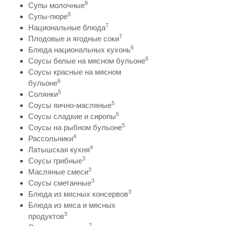
8
Супы молочные
8
Супы-пюре
7
Национальные блюда
7
Плодовые и ягодные соки
6
Блюда национальных кухонь
6
Соусы белые на мясном бульоне
Соусы красные на мясном
6
бульоне
5
Солянки
5
Соусы яично-масляные
5
Соусы сладкие и сиропы
5
Соусы на рыбном бульоне
4
Рассольники
4
Латышская кухня
3
Соусы грибные
3
Масляные смеси
3
Соусы сметанные
3
Блюда из мясных консервов
Блюда из мяса и мясных
3
продуктов
2