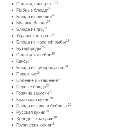
31
Салаты, винегреты
29
Рыбные блюда
28
Блюда из овощей
27
Мясные блюда
27
Блюда из яиц
26
Украинская кухня
25
Блюда из жареной рыбы
25
Бутерброды
25
Салаты-коктейли
24
Кексы
24
Блюда из субпродуктов
24
Пирожные
23
Соление и квашение
23
Первые блюда
20
Горячие закуски
20
Казахская кухня
20
Блюда из круп и бобовых
19
Русская кухня
18
Холодные закуски
18
Грузинская кухня