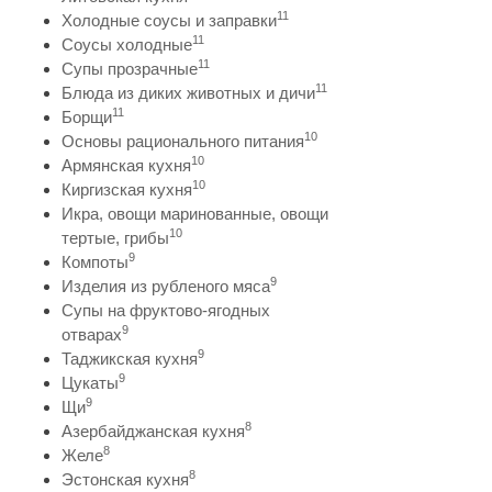
11
Холодные соусы и заправки
11
Соусы холодные
11
Супы прозрачные
11
Блюда из диких животных и дичи
11
Борщи
10
Основы рационального питания
10
Армянская кухня
10
Киргизская кухня
Икра, овощи маринованные, овощи
10
тертые, грибы
9
Компоты
9
Изделия из рубленого мяса
Супы на фруктово-ягодных
9
отварах
9
Таджикская кухня
9
Цукаты
9
Щи
8
Азербайджанская кухня
8
Желе
8
Эстонская кухня