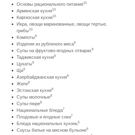
10
Основы рационального питания
10
Армянская кухня
10
Киргизская кухня
Икра, овощи маринованные, овощи тертые,
10
грибы
9
Компоты
9
Изделия из рубленого мяса
9
Супы на фруктово-ягодных отварах
9
Таджикская кухня
9
Цукаты
9
Щи
8
Азербайджанская кухня
8
Желе
8
Эстонская кухня
8
Супы молочные
8
Супы-пюре
7
Национальные блюда
7
Плодовые и ягодные соки
6
Блюда национальных кухонь
6
Соусы белые на мясном бульоне