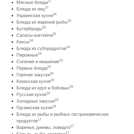
27
Мясные блюда
27
Блюда из яиц
26
Украинская кухня
25
Блюда из жареной рыбы
25
Бутерброды
25
Салаты-коктейли
24
Кексы
24
Блюда из субпродуктов
24
Пирожные
23
Соление и квашение
23
Первые блюда
20
Горячие закуски
20
Казахская кухня
20
Блюда из круп и бобовых
19
Русская кухня
18
Холодные закуски
18
Грузинская кухня
Блюда из рыбы и рыбных гастрономических
17
продуктов
17
Варенья, джемы, повидло
17
Сельдь, рыба, креветки