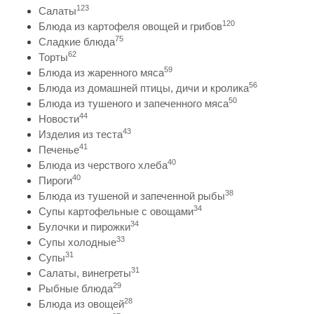
123
Салаты
120
Блюда из картофеля овощей и грибов
75
Сладкие блюда
62
Торты
59
Блюда из жаренного мяса
56
Блюда из домашней птицы, дичи и кролика
50
Блюда из тушеного и запеченного мяса
44
Новости
43
Изделия из теста
41
Печенье
40
Блюда из черствого хлеба
40
Пироги
38
Блюда из тушеной и запеченной рыбы
34
Супы картофельные с овощами
34
Булочки и пирожки
33
Супы холодные
31
Супы
31
Салаты, винегреты
29
Рыбные блюда
28
Блюда из овощей