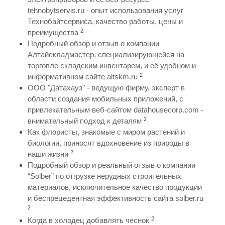
tehnobytservis.ru - опыт использования услуг
Технобайтсервиса, качество работы, цены и
2
преимущества
Подробный обзор и отзыв о компании
Алтайскладмастер, специализирующейся на
торговле складским инвентарем, и её удобном и
2
информативном сайте altskm.ru
ООО "Датахауз" - ведущую фирму, эксперт в
области создания мобильных приложений, с
привлекательным веб-сайтом datahousecorp.com -
2
внимательный подход к деталям
Как флористы, знакомые с миром растений и
биологии, приносят вдохновение из природы в
2
наши жизни
Подробный обзор и реальный отзыв о компании
“Solber” по отгрузке нерудных строительных
материалов, исключительное качество продукции
и беспрецедентная эффективность сайта solber.ru
2
2
Когда в холодец добавлять чеснок