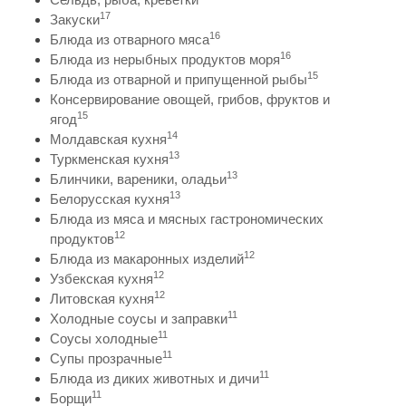
17
Закуски
16
Блюда из отварного мяса
16
Блюда из нерыбных продуктов моря
15
Блюда из отварной и припущенной рыбы
Консервирование овощей, грибов, фруктов и
15
ягод
14
Молдавская кухня
13
Туркменская кухня
13
Блинчики, вареники, оладьи
13
Белорусская кухня
Блюда из мяса и мясных гастрономических
12
продуктов
12
Блюда из макаронных изделий
12
Узбекская кухня
12
Литовская кухня
11
Холодные соусы и заправки
11
Соусы холодные
11
Супы прозрачные
11
Блюда из диких животных и дичи
11
Борщи