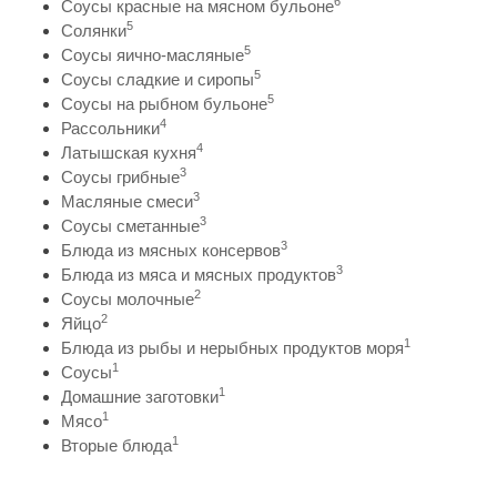
6
Соусы красные на мясном бульоне
5
Солянки
5
Соусы яично-масляные
5
Соусы сладкие и сиропы
5
Соусы на рыбном бульоне
4
Рассольники
4
Латышская кухня
3
Соусы грибные
3
Масляные смеси
3
Соусы сметанные
3
Блюда из мясных консервов
3
Блюда из мяса и мясных продуктов
2
Соусы молочные
2
Яйцо
1
Блюда из рыбы и нерыбных продуктов моря
1
Соусы
1
Домашние заготовки
1
Мясо
1
Вторые блюда