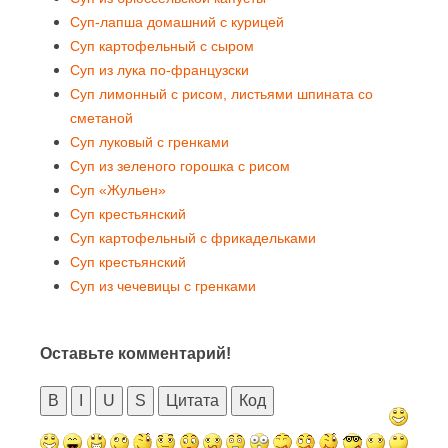
Суп-лапша домашний с курицей
Суп картофельный с сыром
Суп из лука по-французски
Суп лимонный с рисом, листьями шпината со
сметаной
Суп луковый с гренками
Суп из зеленого горошка с рисом
Суп «Жульен»
Суп крестьянский
Суп картофельный с фрикадельками
Суп крестьянский
Суп из чечевицы с гренками
Оставьте комментарий!
B
I
U
S
Цитата
Код