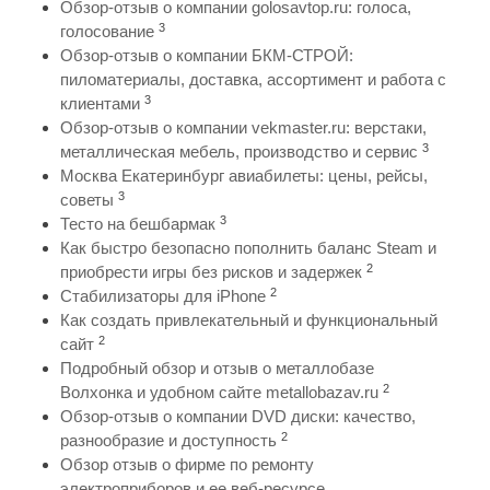
Обзор-отзыв о компании golosavtop.ru: голоса,
3
голосование
Обзор-отзыв о компании БКМ-СТРОЙ:
пиломатериалы, доставка, ассортимент и работа с
3
клиентами
Обзор-отзыв о компании vekmaster.ru: верстаки,
3
металлическая мебель, производство и сервис
Москва Екатеринбург авиабилеты: цены, рейсы,
3
советы
3
Тесто на бешбармак
Как быстро безопасно пополнить баланс Steam и
2
приобрести игры без рисков и задержек
2
Стабилизаторы для iPhone
Как создать привлекательный и функциональный
2
сайт
Подробный обзор и отзыв о металлобазе
2
Волхонка и удобном сайте metallobazav.ru
Обзор-отзыв о компании DVD диски: качество,
2
разнообразие и доступность
Обзор отзыв о фирме по ремонту
электроприборов и ее веб-ресурсе