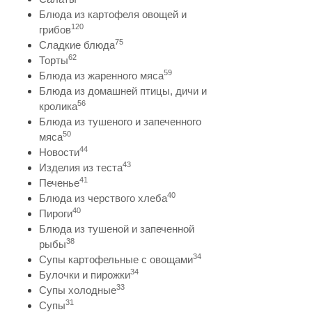
Блюда из картофеля овощей и
120
грибов
75
Сладкие блюда
62
Торты
59
Блюда из жаренного мяса
Блюда из домашней птицы, дичи и
56
кролика
Блюда из тушеного и запеченного
50
мяса
44
Новости
43
Изделия из теста
41
Печенье
40
Блюда из черствого хлеба
40
Пироги
Блюда из тушеной и запеченной
38
рыбы
34
Супы картофельные с овощами
34
Булочки и пирожки
33
Супы холодные
31
Супы