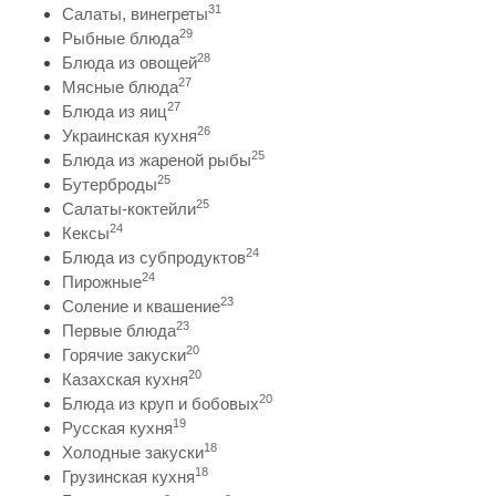
31
Салаты, винегреты
29
Рыбные блюда
28
Блюда из овощей
27
Мясные блюда
27
Блюда из яиц
26
Украинская кухня
25
Блюда из жареной рыбы
25
Бутерброды
25
Салаты-коктейли
24
Кексы
24
Блюда из субпродуктов
24
Пирожные
23
Соление и квашение
23
Первые блюда
20
Горячие закуски
20
Казахская кухня
20
Блюда из круп и бобовых
19
Русская кухня
18
Холодные закуски
18
Грузинская кухня