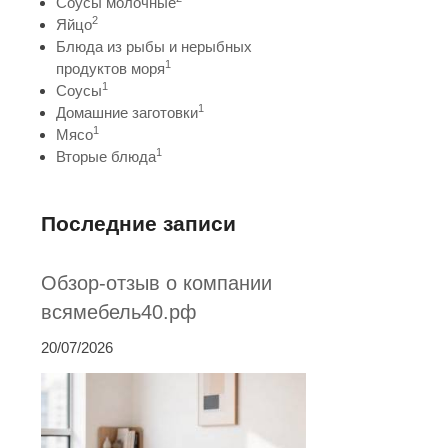
Соусы молочные
2
Яйцо
Блюда из рыбы и нерыбных
1
продуктов моря
1
Соусы
1
Домашние заготовки
1
Мясо
1
Вторые блюда
Последние записи
Обзор-отзыв о компании
всямебель40.рф
20/07/2026