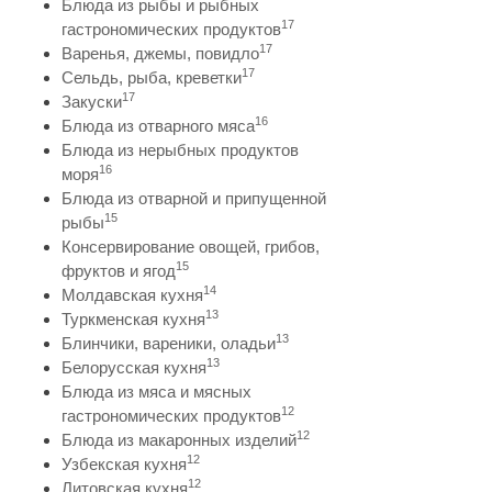
Блюда из рыбы и рыбных
17
гастрономических продуктов
17
Варенья, джемы, повидло
17
Сельдь, рыба, креветки
17
Закуски
16
Блюда из отварного мяса
Блюда из нерыбных продуктов
16
моря
Блюда из отварной и припущенной
15
рыбы
Консервирование овощей, грибов,
15
фруктов и ягод
14
Молдавская кухня
13
Туркменская кухня
13
Блинчики, вареники, оладьи
13
Белорусская кухня
Блюда из мяса и мясных
12
гастрономических продуктов
12
Блюда из макаронных изделий
12
Узбекская кухня
12
Литовская кухня