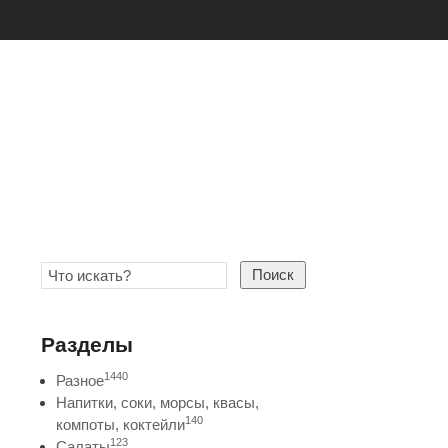
Поиск
Разделы
1440
Разное
Напитки, соки, морсы, квасы,
140
компоты, коктейли
123
Салаты