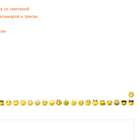
а со сметаной
альмаров и трески
еля