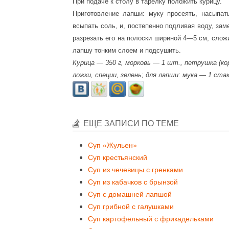
При подаче к столу в тарелку положить курицу.
Приготовление лапши: муку просеять, насыпать
всыпать соль, и, постепенно подливая воду, заме
разрезать его на полоски шириной 4—5 см, сложи
лапшу тонким слоем и подсушить.
Курица — 350 г, морковь — 1 шт., петрушка (ко
ложки, специи, зелень; для лапши: мука — 1 стак
ЕЩЕ ЗАПИСИ ПО ТЕМЕ
Суп «Жульен»
Суп крестьянский
Суп из чечевицы с гренками
Суп из кабачков с брынзой
Суп с домашней лапшой
Суп грибной с галушками
Суп картофельный с фрикадельками