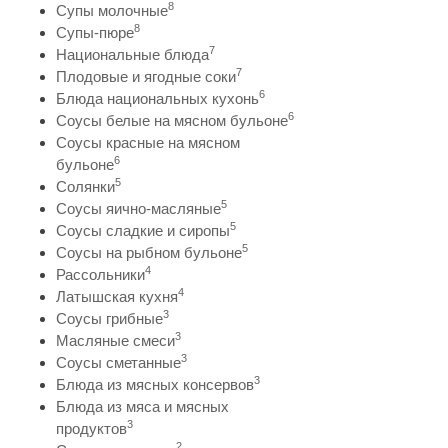
8
Супы молочные
8
Супы-пюре
7
Национальные блюда
7
Плодовые и ягодные соки
6
Блюда национальных кухонь
6
Соусы белые на мясном бульоне
Соусы красные на мясном
6
бульоне
5
Солянки
5
Соусы яично-масляные
5
Соусы сладкие и сиропы
5
Соусы на рыбном бульоне
4
Рассольники
4
Латышская кухня
3
Соусы грибные
3
Масляные смеси
3
Соусы сметанные
3
Блюда из мясных консервов
Блюда из мяса и мясных
3
продуктов
2