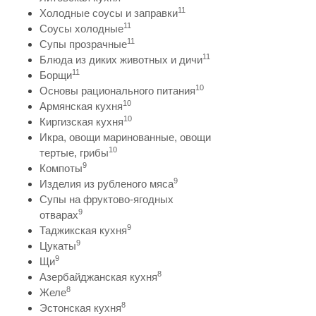
11
Холодные соусы и заправки
11
Соусы холодные
11
Супы прозрачные
11
Блюда из диких животных и дичи
11
Борщи
10
Основы рационального питания
10
Армянская кухня
10
Киргизская кухня
Икра, овощи маринованные, овощи
10
тертые, грибы
9
Компоты
9
Изделия из рубленого мяса
Супы на фруктово-ягодных
9
отварах
9
Таджикская кухня
9
Цукаты
9
Щи
8
Азербайджанская кухня
8
Желе
8
Эстонская кухня