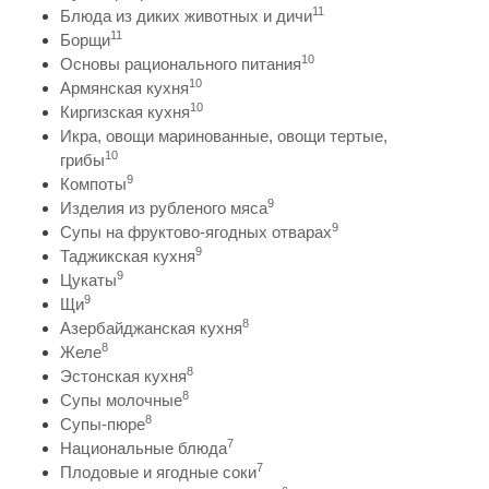
11
Блюда из диких животных и дичи
11
Борщи
10
Основы рационального питания
10
Армянская кухня
10
Киргизская кухня
Икра, овощи маринованные, овощи тертые,
10
грибы
9
Компоты
9
Изделия из рубленого мяса
9
Супы на фруктово-ягодных отварах
9
Таджикская кухня
9
Цукаты
9
Щи
8
Азербайджанская кухня
8
Желе
8
Эстонская кухня
8
Супы молочные
8
Супы-пюре
7
Национальные блюда
7
Плодовые и ягодные соки