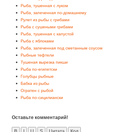
Рыба, тушенная с луком
Рыба, запеченная по-домашнему
Рулет из рыбы с грибами
Рыба с сушеными грибами
Рыба, тушенная с капустой
Рыба с яблоками
Рыба, запеченная под сметанным соусом
Рыбные тефтели
Тушеная вырезка пикши
Рыба по-египетски
Голубцы рыбные
Бабка из рыбы
Огратен с рыбой
Рыба по-сицилиански
Оставьте комментарий!
B
I
U
S
Цитата
Код