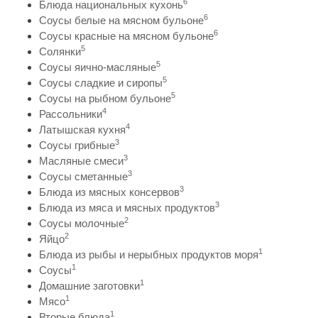
6
Блюда национальных кухонь
6
Соусы белые на мясном бульоне
6
Соусы красные на мясном бульоне
5
Солянки
5
Соусы яично-масляные
5
Соусы сладкие и сиропы
5
Соусы на рыбном бульоне
4
Рассольники
4
Латышская кухня
3
Соусы грибные
3
Масляные смеси
3
Соусы сметанные
3
Блюда из мясных консервов
3
Блюда из мяса и мясных продуктов
2
Соусы молочные
2
Яйцо
1
Блюда из рыбы и нерыбных продуктов моря
1
Соусы
1
Домашние заготовки
1
Мясо
1
Вторые блюда