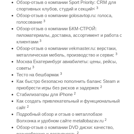
Обзор-отзыв о компании Sport Priority: CRM для
3
спортивных клубов, студий и секций<
Обзор-отзыв о компании golosavtop.ru: голоса,
3
голосование
Обзор-отзыв о компании БКМ-СТРОЙ:
пиломатериалы, доставка, ассортимент и работа с
3
клиентами
Обзор-отзыв о компании vekmaster.ru: верстаки,
3
металлическая мебель, производство и сервис
Москва Екатеринбург авиабилеты: цены, рейсы,
3
советы
3
Тесто на бешбармак
Как быстро безопасно пополнить баланс Steam и
2
приобрести игры без рисков и задержек
2
Стабилизаторы для iPhone
Как создать привлекательный и функциональный
2
сайт
Подробный обзор и отзыв о металлобазе
2
Волхонка и удобном сайте metallobazav.ru
Обзор-отзыв о компании DVD диски: качество,
2
разнообразие и доступность