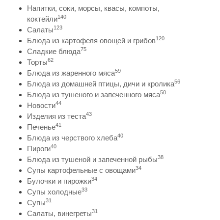
Напитки, соки, морсы, квасы, компоты,
140
коктейли
123
Салаты
120
Блюда из картофеля овощей и грибов
75
Сладкие блюда
62
Торты
59
Блюда из жаренного мяса
56
Блюда из домашней птицы, дичи и кролика
50
Блюда из тушеного и запеченного мяса
44
Новости
43
Изделия из теста
41
Печенье
40
Блюда из черствого хлеба
40
Пироги
38
Блюда из тушеной и запеченной рыбы
34
Супы картофельные с овощами
34
Булочки и пирожки
33
Супы холодные
31
Супы
31
Салаты, винегреты