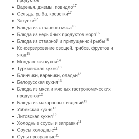
продуктов
17
Варенья, джемы, повидло
17
Сельдь, рыба, креветки
17
Закуски
16
Блюда из отварного мяса
16
Блюда из нерыбных продуктов моря
15
Блюда из отварной и припущенной рыбы
Консервирование овощей, грибов, фруктов и
15
ягод
14
Молдавская кухня
13
Туркменская кухня
13
Блинчики, вареники, оладьи
13
Белорусская кухня
Блюда из мяса и мясных гастрономических
12
продуктов
12
Блюда из макаронных изделий
12
Узбекская кухня
12
Литовская кухня
11
Холодные соусы и заправки
11
Соусы холодные
11
Супы прозрачные