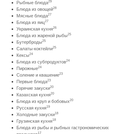
29
Рыбные блюда
28
Блюда из овощей
27
Мясные блюда
27
Блюда из яиц
26
Украинская кухня
25
Блюда из жареной рыбы
25
Бутерброды
25
Салаты-коктейли
24
Кексы
24
Блюда из субпродуктов
24
Пирожные
23
Соление и квашение
23
Первые блюда
20
Горячие закуски
20
Казахская кухня
20
Блюда из круп и бобовых
19
Русская кухня
18
Холодные закуски
18
Грузинская кухня
Блюда из рыбы и рыбных гастрономических
17