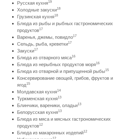
19
Русская кухня
18
Холодные закуски
18
Грузинская кухня
Блюда из рыбы и рыбных гастрономических
17
продуктов
17
Варенья, джемы, повидло
17
Сельдь, рыба, креветки
17
Закуски
16
Блюда из отварного мяса
16
Блюда из нерыбных продуктов моря
15
Блюда из отварной и припущенной рыбы
Консервирование овощей, грибов, фруктов и
15
ягод
14
Молдавская кухня
13
Туркменская кухня
13
Блинчики, вареники, оладьи
13
Белорусская кухня
Блюда из мяса и мясных гастрономических
12
продуктов
12
Блюда из макаронных изделий
12