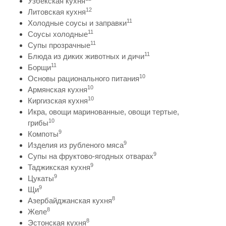
Узбекская кухня
12
Литовская кухня
11
Холодные соусы и заправки
11
Соусы холодные
11
Супы прозрачные
11
Блюда из диких животных и дичи
11
Борщи
10
Основы рационального питания
10
Армянская кухня
10
Киргизская кухня
Икра, овощи маринованные, овощи тертые,
10
грибы
9
Компоты
9
Изделия из рубленого мяса
9
Супы на фруктово-ягодных отварах
9
Таджикская кухня
9
Цукаты
9
Щи
8
Азербайджанская кухня
8
Желе
8
Эстонская кухня