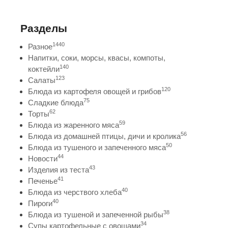
Разделы
1440
Разное
Напитки, соки, морсы, квасы, компоты,
140
коктейли
123
Салаты
120
Блюда из картофеля овощей и грибов
75
Сладкие блюда
62
Торты
59
Блюда из жаренного мяса
56
Блюда из домашней птицы, дичи и кролика
50
Блюда из тушеного и запеченного мяса
44
Новости
43
Изделия из теста
41
Печенье
40
Блюда из черствого хлеба
40
Пироги
38
Блюда из тушеной и запеченной рыбы
34
Супы картофельные с овощами