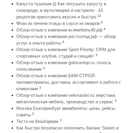
Капуста тушеная ||| Как потушить капусту в
сковороде, в мультиварке и кастрюле - 10
12
рецептов приготовить вкусно и быстро
5
Флан из печени птицы в соусе из омаров
4
Обзор-отзыв о компании всямебель40.рф
Обзор-отзыв о компании ростхолод.рф — обзор
4
услуг и опыта работы
Обзор-отзыв о компании Sport Priority: CRM для
3
спортивных клубов, студий и секций<
Обзор-отзыв о компании golosavtop.ru: голоса,
3
голосование
Обзор-отзыв о компании БКМ-СТРОЙ:
пиломатериалы, доставка, ассортимент и работа с
3
клиентами
Обзор-отзыв о компании vekmaster.ru: верстаки,
3
металлическая мебель, производство и сервис
Москва Екатеринбург авиабилеты: цены, рейсы,
3
советы
3
Тесто на бешбармак
Как быстро безопасно пополнить баланс Steam и