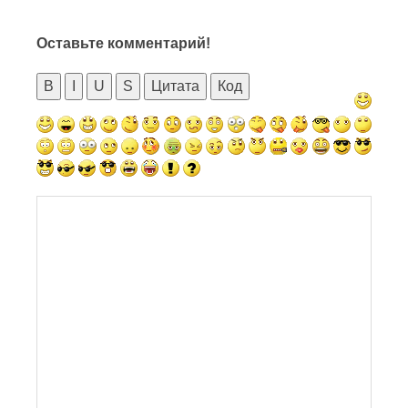
Оставьте комментарий!
B
I
U
S
Цитата
Код