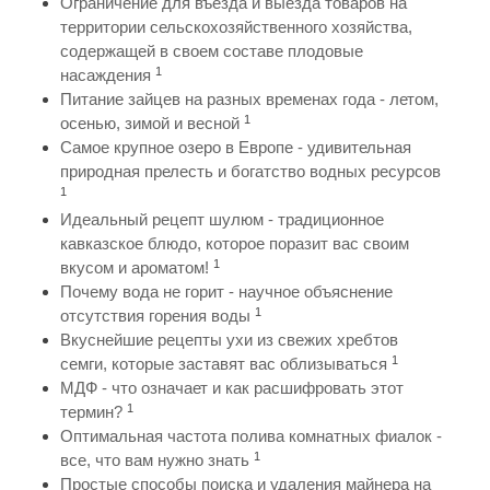
Ограничение для въезда и выезда товаров на
территории сельскохозяйственного хозяйства,
содержащей в своем составе плодовые
1
насаждения
Питание зайцев на разных временах года - летом,
1
осенью, зимой и весной
Самое крупное озеро в Европе - удивительная
природная прелесть и богатство водных ресурсов
1
Идеальный рецепт шулюм - традиционное
кавказское блюдо, которое поразит вас своим
1
вкусом и ароматом!
Почему вода не горит - научное объяснение
1
отсутствия горения воды
Вкуснейшие рецепты ухи из свежих хребтов
1
семги, которые заставят вас облизываться
МДФ - что означает и как расшифровать этот
1
термин?
Оптимальная частота полива комнатных фиалок -
1
все, что вам нужно знать
Простые способы поиска и удаления майнера на