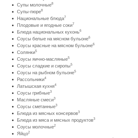
8
Супы молочные
8
Супы-пюре
7
Национальные блюда
7
Плодовые и ягодные соки
6
Блюда национальных кухонь
6
Соусы белые на мясном бульоне
6
Соусы красные на мясном бульоне
5
Солянки
5
Соусы яично-масляные
5
Соусы сладкие и сиропы
5
Соусы на рыбном бульоне
4
Рассольники
4
Латышская кухня
3
Соусы грибные
3
Масляные смеси
3
Соусы сметанные
3
Блюда из мясных консервов
3
Блюда из мяса и мясных продуктов
2
Соусы молочные
2
Яйцо