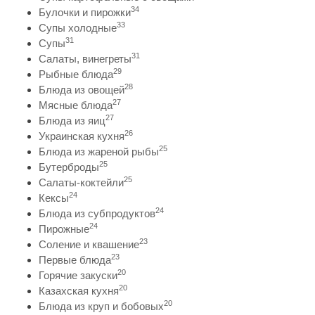
34
Булочки и пирожки
33
Супы холодные
31
Супы
31
Салаты, винегреты
29
Рыбные блюда
28
Блюда из овощей
27
Мясные блюда
27
Блюда из яиц
26
Украинская кухня
25
Блюда из жареной рыбы
25
Бутерброды
25
Салаты-коктейли
24
Кексы
24
Блюда из субпродуктов
24
Пирожные
23
Соление и квашение
23
Первые блюда
20
Горячие закуски
20
Казахская кухня
20
Блюда из круп и бобовых