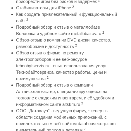
2
приобрести игры без рисков и задержек
2
Стабилизаторы для iPhone
Как создать привлекательный и функциональный
2
сайт
Подробный обзор и отзыв о металлобазе
2
Волхонка и удобном сайте metallobazav.ru
Обзор-отзыв о компании DVD диски: качество,
2
разнообразие и доступность
Обзор отзыв о фирме по ремонту
электроприборов и ее веб-ресурсе
tehnobytservis.ru - опыт использования услуг
Технобайтсервиса, качество работы, цены и
2
преимущества
Подробный обзор и отзыв о компании
Алтайскладмастер, специализирующейся на
торговле складским инвентарем, и её удобном и
2
информативном сайте altskm.ru
ООО "Датахауз" - ведущую фирму, эксперт в
области создания мобильных приложений, с
привлекательным веб-сайтом datahousecorp.com -
2
внимательный подход к деталям