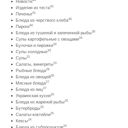
44
Новости
43
Изделия из теста
41
Печенье
40
Блюда из черствого хлеба
40
Пироги
38
Блюда из тушеной и запеченной рыбы
34
Супы картофельные с овощами
34
Булочки и пирожки
33
Супы холодные
31
Супы
31
Салаты, винегреты
29
Рыбные блюда
28
Блюда из овощей
27
Мясные блюда
27
Блюда из яиц
26
Украинская кухня
25
Блюда из жареной рыбы
25
Бутерброды
25
Салаты-коктейли
24
Кексы
24
Блюда из субпродуктов