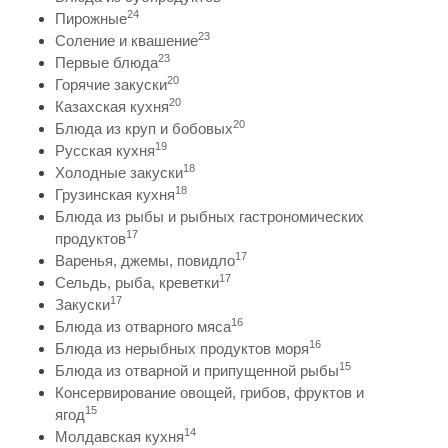
24
Пирожные
23
Соление и квашение
23
Первые блюда
20
Горячие закуски
20
Казахская кухня
20
Блюда из круп и бобовых
19
Русская кухня
18
Холодные закуски
18
Грузинская кухня
Блюда из рыбы и рыбных гастрономических
17
продуктов
17
Варенья, джемы, повидло
17
Сельдь, рыба, креветки
17
Закуски
16
Блюда из отварного мяса
16
Блюда из нерыбных продуктов моря
15
Блюда из отварной и припущенной рыбы
Консервирование овощей, грибов, фруктов и
15
ягод
14
Молдавская кухня