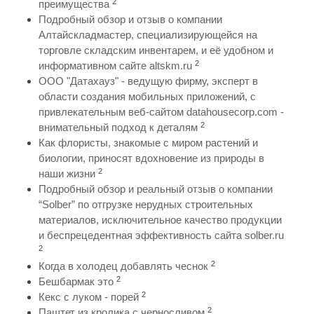
2
преимущества
Подробный обзор и отзыв о компании
Алтайскладмастер, специализирующейся на
торговле складским инвентарем, и её удобном и
2
информативном сайте altskm.ru
ООО "Датахауз" - ведущую фирму, эксперт в
области создания мобильных приложений, с
привлекательным веб-сайтом datahousecorp.com -
2
внимательный подход к деталям
Как флористы, знакомые с миром растений и
биологии, приносят вдохновение из природы в
2
наши жизни
Подробный обзор и реальный отзыв о компании
“Solber” по отгрузке нерудных строительных
материалов, исключительное качество продукции
и беспрецедентная эффективность сайта solber.ru
2
2
Когда в холодец добавлять чеснок
2
Бешбармак это
2
Кекс с луком - порей
2
Паштет из кролика с черносливом