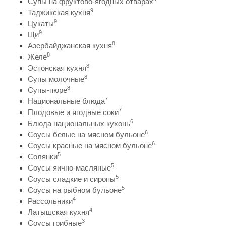
Супы на фруктово-ягодных отварах
9
Таджикская кухня
9
Цукаты
9
Щи
8
Азербайджанская кухня
8
Желе
8
Эстонская кухня
8
Супы молочные
8
Супы-пюре
7
Национальные блюда
7
Плодовые и ягодные соки
6
Блюда национальных кухонь
6
Соусы белые на мясном бульоне
6
Соусы красные на мясном бульоне
5
Солянки
5
Соусы яично-масляные
5
Соусы сладкие и сиропы
5
Соусы на рыбном бульоне
4
Рассольники
4
Латышская кухня
3
Соусы грибные