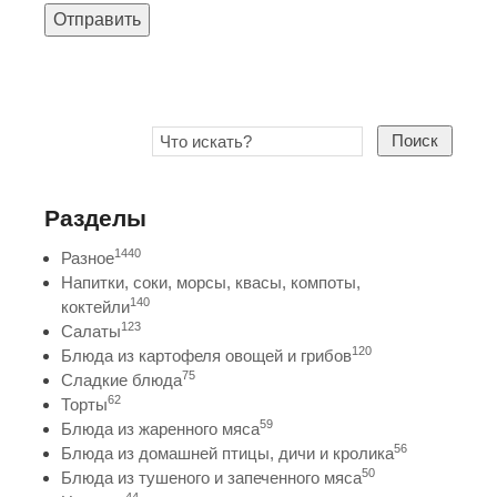
Отправить
Поиск
Разделы
1440
Разное
Напитки, соки, морсы, квасы, компоты,
140
коктейли
123
Салаты
120
Блюда из картофеля овощей и грибов
75
Сладкие блюда
62
Торты
59
Блюда из жаренного мяса
56
Блюда из домашней птицы, дичи и кролика
50
Блюда из тушеного и запеченного мяса