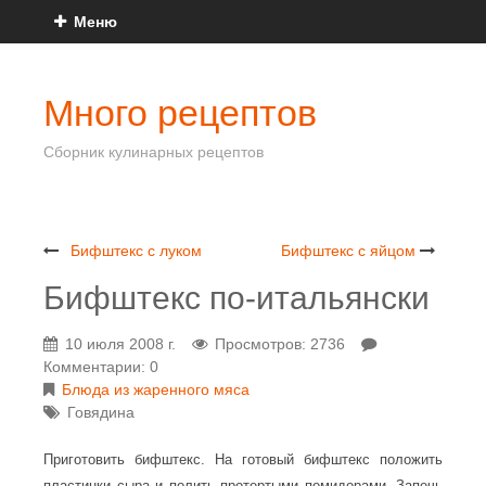
Меню
Много рецептов
Сборник кулинарных рецептов
Бифштекс с луком
Бифштекс с яйцом
Бифштекс по-итальянски
10 июля 2008 г.
Просмотров: 2736
Комментарии: 0
Блюда из жаренного мяса
Говядина
Приготовить бифштекс. На готовый бифштекс положить
пластинки сыра и полить протертыми помидорами. Запечь