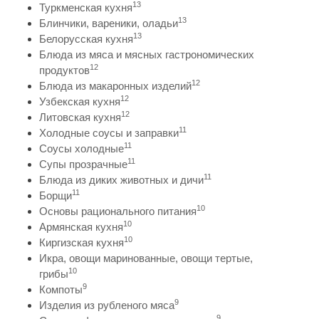
13
Туркменская кухня
13
Блинчики, вареники, оладьи
13
Белорусская кухня
Блюда из мяса и мясных гастрономических
12
продуктов
12
Блюда из макаронных изделий
12
Узбекская кухня
12
Литовская кухня
11
Холодные соусы и заправки
11
Соусы холодные
11
Супы прозрачные
11
Блюда из диких животных и дичи
11
Борщи
10
Основы рационального питания
10
Армянская кухня
10
Киргизская кухня
Икра, овощи маринованные, овощи тертые,
10
грибы
9
Компоты
9
Изделия из рубленого мяса
9