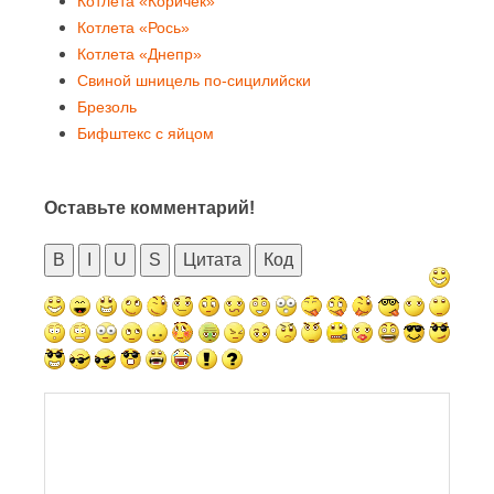
Котлета «Коричек»
Котлета «Рось»
Котлета «Днепр»
Свиной шницель по-сицилийски
Брезоль
Бифштекс с яйцом
Оставьте комментарий!
B
I
U
S
Цитата
Код