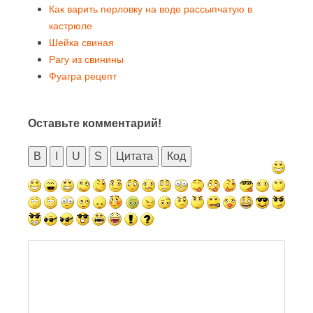
Как варить перловку на воде рассыпчатую в
кастрюле
Шейка свиная
Рагу из свинины
Фуагра рецепт
Оставьте комментарий!
B
I
U
S
Цитата
Код