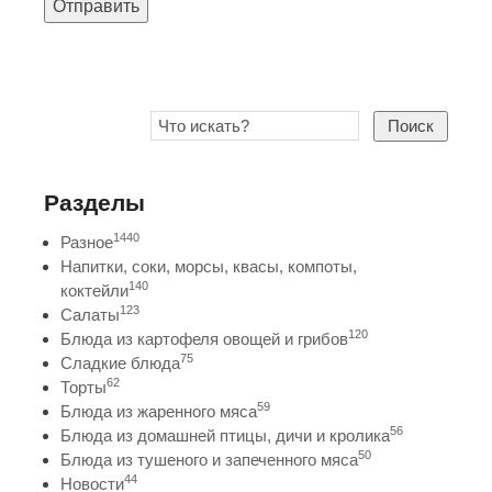
Отправить
Поиск
Разделы
1440
Разное
Напитки, соки, морсы, квасы, компоты,
140
коктейли
123
Салаты
120
Блюда из картофеля овощей и грибов
75
Сладкие блюда
62
Торты
59
Блюда из жаренного мяса
56
Блюда из домашней птицы, дичи и кролика
50
Блюда из тушеного и запеченного мяса
44
Новости