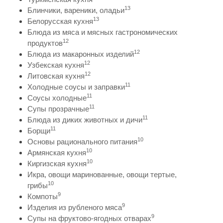
13
Блинчики, вареники, оладьи
13
Белорусская кухня
Блюда из мяса и мясных гастрономических
12
продуктов
12
Блюда из макаронных изделий
12
Узбекская кухня
12
Литовская кухня
11
Холодные соусы и заправки
11
Соусы холодные
11
Супы прозрачные
11
Блюда из диких животных и дичи
11
Борщи
10
Основы рационального питания
10
Армянская кухня
10
Киргизская кухня
Икра, овощи маринованные, овощи тертые,
10
грибы
9
Компоты
9
Изделия из рубленого мяса
9
Супы на фруктово-ягодных отварах