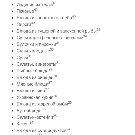
43
Изделия из теста
41
Печенье
40
Блюда из черствого хлеба
40
Пироги
38
Блюда из тушеной и запеченной рыбы
34
Супы картофельные с овощами
34
Булочки и пирожки
33
Супы холодные
31
Супы
31
Салаты, винегреты
29
Рыбные блюда
28
Блюда из овощей
27
Мясные блюда
27
Блюда из яиц
26
Украинская кухня
25
Блюда из жареной рыбы
25
Бутерброды
25
Салаты-коктейли
24
Кексы
24
Блюда из субпродуктов