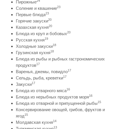
24
Пирожные
23
Соление и квашение
23
Первые блюда
20
Горячие закуски
20
Казахская кухня
20
Блюда из круп и бобовых
19
Русская кухня
18
Холодные закуски
18
Грузинская кухня
Блюда из рыбы и рыбных гастрономических
17
продуктов
17
Варенья, джемы, повидло
17
Сельдь, рыба, креветки
17
Закуски
16
Блюда из отварного мяса
16
Блюда из нерыбных продуктов моря
15
Блюда из отварной и припущенной рыбы
Консервирование овощей, грибов, фруктов и
15
ягод
14
Молдавская кухня
13
Туркменская кухня