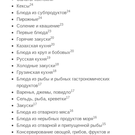
24
Кексы
24
Блюда из субпродуктов
24
Пирожные
23
Соление и квашение
23
Первые блюда
20
Горячие закуски
20
Казахская кухня
20
Блюда из круп и бобовых
19
Русская кухня
18
Холодные закуски
18
Грузинская кухня
Блюда из рыбы и рыбных гастрономических
17
продуктов
17
Варенья, джемы, повидло
17
Сельдь, рыба, креветки
17
Закуски
16
Блюда из отварного мяса
16
Блюда из нерыбных продуктов моря
15
Блюда из отварной и припущенной рыбы
Консервирование овощей, грибов, фруктов и