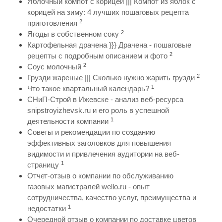
Яблочный компот с корицей ||| Компот из яблок с
корицей на зиму: 4 лучших пошаговых рецепта
2
приготовления
2
Ягоды в собственном соку
Картофельная драчена }}} Драчена - пошаговые
2
рецепты с подробным описанием и фото
2
Соус молочный
2
Грузди жареные ||| Сколько нужно жарить грузди
1
Что такое квартальный календарь?
СНиП-Строй в Ижевске - анализ веб-ресурса
snipstroyizhevsk.ru и его роль в успешной
1
деятельности компании
Советы и рекомендации по созданию
эффективных заголовков для повышения
видимости и привлечения аудитории на веб-
1
страницу
Отчет-отзыв о компании по обслуживанию
газовых магистралей wello.ru - опыт
сотрудничества, качество услуг, преимущества и
1
недостатки
Очередной отзыв о компании по доставке цветов