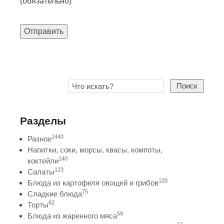
(обязательно)
Отправить
Поиск
Разделы
1440
Разное
Напитки, соки, морсы, квасы, компоты,
140
коктейли
123
Салаты
120
Блюда из картофеля овощей и грибов
75
Сладкие блюда
62
Торты
59
Блюда из жаренного мяса