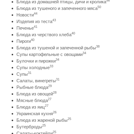
56
Блюда из домашней птицы, дичи и кролика
50
Блюда из тушеного и запеченного мяса
44
Новости
43
Изделия из теста
41
Печенье
40
Блюда из черствого хлеба
40
Пироги
38
Блюда из тушеной и запеченной рыбы
34
Супы картофельные с овощами
34
Булочки и пирожки
33
Супы холодные
31
Супы
31
Салаты, винегреты
29
Рыбные блюда
28
Блюда из овощей
27
Мясные блюда
27
Блюда из яиц
26
Украинская кухня
25
Блюда из жареной рыбы
25
Бутерброды
25
Салаты-коктейли