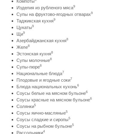
Компоты
9
Изделия из рубленого мяса
9
Супы на фруктово-ягодных отварах
9
Таджикская кухня
9
Цукаты
9
Щи
8
Азербайджанская кухня
8
Желе
8
Эстонская кухня
8
Супы молочные
8
Супы-пюре
7
Национальные блюда
7
Плодовые и ягодные соки
6
Блюда национальных кухонь
6
Соусы белые на мясном бульоне
6
Соусы красные на мясном бульоне
5
Солянки
5
Соусы яично-масляные
5
Соусы сладкие и сиропы
5
Соусы на рыбном бульоне
4
Рассольники