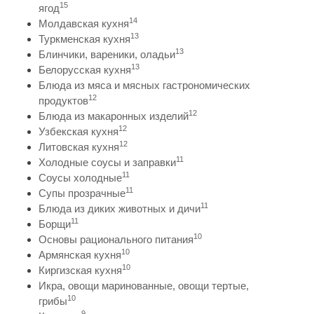
15
ягод
14
Молдавская кухня
13
Туркменская кухня
13
Блинчики, вареники, оладьи
13
Белорусская кухня
Блюда из мяса и мясных гастрономических
12
продуктов
12
Блюда из макаронных изделий
12
Узбекская кухня
12
Литовская кухня
11
Холодные соусы и заправки
11
Соусы холодные
11
Супы прозрачные
11
Блюда из диких животных и дичи
11
Борщи
10
Основы рационального питания
10
Армянская кухня
10
Киргизская кухня
Икра, овощи маринованные, овощи тертые,
10
грибы
9