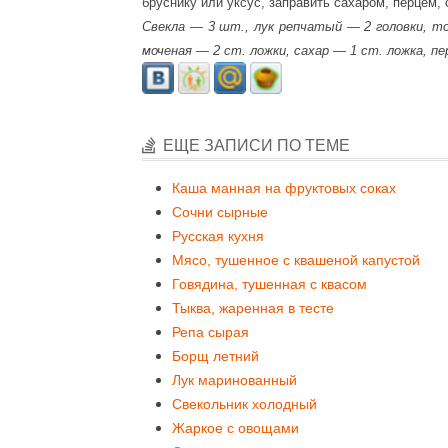
бруснику или уксус, заправить сахаром, перцем,
Свекла — 3 шт., лук репчатый — 2 головки, т
моченая — 2 ст. ложки, сахар — 1 ст. ложка, п
ЕЩЕ ЗАПИСИ ПО ТЕМЕ
Каша манная на фруктовых соках
Сочни сырные
Русская кухня
Мясо, тушенное с квашеной капустой
Говядина, тушенная с квасом
Тыква, жаренная в тесте
Репа сырая
Борщ летний
Лук маринованный
Свекольник холодный
Жаркое с овощами