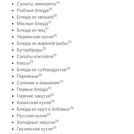
31
Салаты, винегреты
29
Рыбные блюда
28
Блюда из овощей
27
Мясные блюда
27
Блюда из яиц
26
Украинская кухня
25
Блюда из жареной рыбы
25
Бутерброды
25
Салаты-коктейли
24
Кексы
24
Блюда из субпродуктов
24
Пирожные
23
Соление и квашение
23
Первые блюда
20
Горячие закуски
20
Казахская кухня
20
Блюда из круп и бобовых
19
Русская кухня
18
Холодные закуски
18
Грузинская кухня