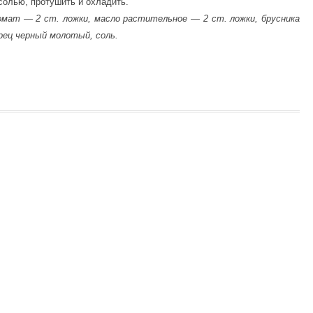
 солью, протушить и охладить.
омат — 2 ст. ложки, масло растительное — 2 ст. ложки, брусника
ерец черный молотый, соль.