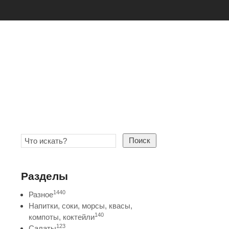
Поиск
Разделы
1440
Разное
Напитки, соки, морсы, квасы,
140
компоты, коктейли
123
Салаты