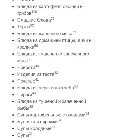
Блюда из картофеля овощей и
120
грибов
75
Сладкие блюда
62
Торты
59
Блюда из жаренного мяса
Блюда из домашней птицы, дичи и
56
кролика
Блюда из тушеного и запеченного
50
мяса
44
Новости
43
Изделия из теста
41
Печенье
40
Блюда из черствого хлеба
40
Пироги
Блюда из тушеной и запеченной
38
рыбы
34
Супы картофельные с овощами
34
Булочки и пирожки
33
Супы холодные
31
Супы