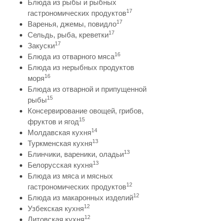
Блюда из рыбы и рыбных
17
гастрономических продуктов
17
Варенья, джемы, повидло
17
Сельдь, рыба, креветки
17
Закуски
16
Блюда из отварного мяса
Блюда из нерыбных продуктов
16
моря
Блюда из отварной и припущенной
15
рыбы
Консервирование овощей, грибов,
15
фруктов и ягод
14
Молдавская кухня
13
Туркменская кухня
13
Блинчики, вареники, оладьи
13
Белорусская кухня
Блюда из мяса и мясных
12
гастрономических продуктов
12
Блюда из макаронных изделий
12
Узбекская кухня
12
Литовская кухня