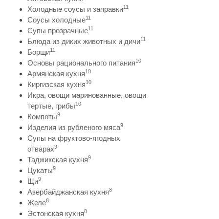
11
Холодные соусы и заправки
11
Соусы холодные
11
Супы прозрачные
11
Блюда из диких животных и дичи
11
Борщи
10
Основы рационального питания
10
Армянская кухня
10
Киргизская кухня
Икра, овощи маринованные, овощи
10
тертые, грибы
9
Компоты
9
Изделия из рубленого мяса
Супы на фруктово-ягодных
9
отварах
9
Таджикская кухня
9
Цукаты
9
Щи
8
Азербайджанская кухня
8
Желе
8
Эстонская кухня