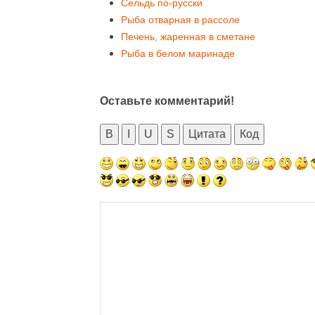
Сельдь по-русски
Рыба отварная в рассоле
Печень, жаренная в сметане
Рыба в белом маринаде
Оставьте комментарий!
B
I
U
S
Цитата
Код