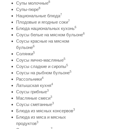
8
Супы молочные
8
Супы-пюре
7
Национальные блюда
7
Плодовые и ягодные соки
6
Блюда национальных кухонь
6
Соусы белые на мясном бульоне
Соусы красные на мясном
6
бульоне
5
Солянки
5
Соусы яично-масляные
5
Соусы сладкие и сиропы
5
Соусы на рыбном бульоне
4
Рассольники
4
Латышская кухня
3
Соусы грибные
3
Масляные смеси
3
Соусы сметанные
3
Блюда из мясных консервов
Блюда из мяса и мясных
3
продуктов
2