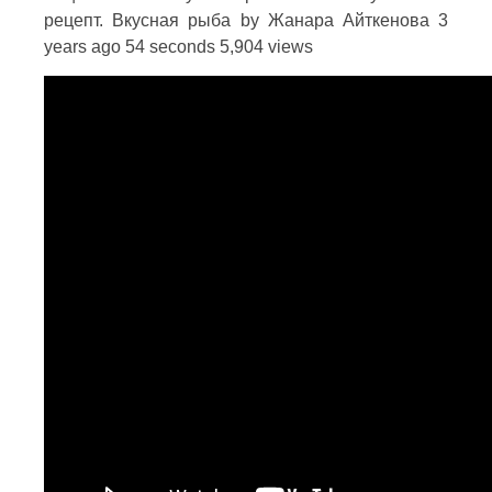
рецепт. Вкусная рыба by Жанара Айткенова 3
years ago 54 seconds 5,904 views