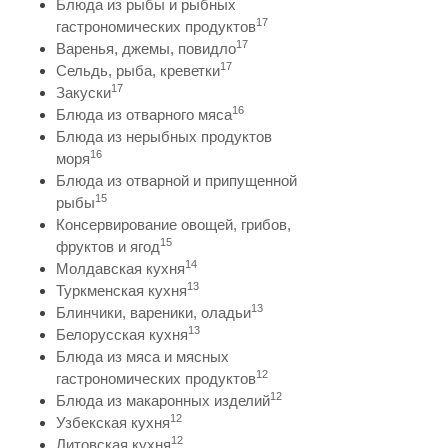
Блюда из рыбы и рыбных
17
гастрономических продуктов
17
Варенья, джемы, повидло
17
Сельдь, рыба, креветки
17
Закуски
16
Блюда из отварного мяса
Блюда из нерыбных продуктов
16
моря
Блюда из отварной и припущенной
15
рыбы
Консервирование овощей, грибов,
15
фруктов и ягод
14
Молдавская кухня
13
Туркменская кухня
13
Блинчики, вареники, оладьи
13
Белорусская кухня
Блюда из мяса и мясных
12
гастрономических продуктов
12
Блюда из макаронных изделий
12
Узбекская кухня
12
Литовская кухня