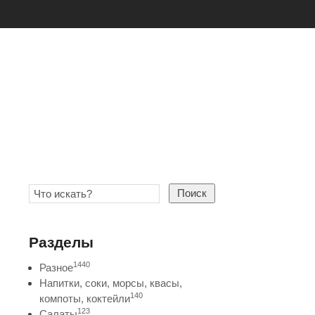
Поиск
Разделы
1440
Разное
Напитки, соки, морсы, квасы,
140
компоты, коктейли
123
Салаты