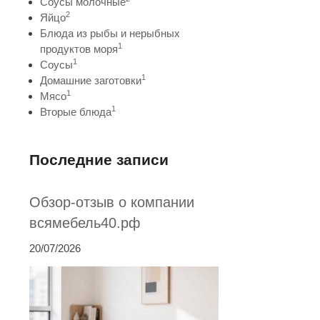
Соусы молочные
2
Яйцо
Блюда из рыбы и нерыбных
1
продуктов моря
1
Соусы
1
Домашние заготовки
1
Мясо
1
Вторые блюда
Последние записи
Обзор-отзыв о компании
всямебель40.рф
20/07/2026