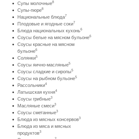
8
Супы молочные
8
Супы-пюре
7
Национальные блюда
7
Плодовые и ягодные соки
6
Блюда национальных кухонь
6
Соусы белые на мясном бульоне
Соусы красные на мясном
6
бульоне
5
Солянки
5
Соусы яично-масляные
5
Соусы сладкие и сиропы
5
Соусы на рыбном бульоне
4
Рассольники
4
Латышская кухня
3
Соусы грибные
3
Масляные смеси
3
Соусы сметанные
3
Блюда из мясных консервов
Блюда из мяса и мясных
3
продуктов
2