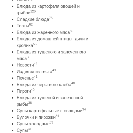
Блюда из картофеля овощей и
120
грибов
75
Сладкие блюда
62
Торты
59
Блюда из жаренного мяса
Блюда из домашней птицы, дичи и
56
кролика
Блюда из тушеного и запеченного
50
мяса
44
Новости
43
Изделия из теста
41
Печенье
40
Блюда из черствого хлеба
40
Пироги
Блюда из тушеной и запеченной
38
рыбы
34
Супы картофельные с овощами
34
Булочки и пирожки
33
Супы холодные
31
Супы