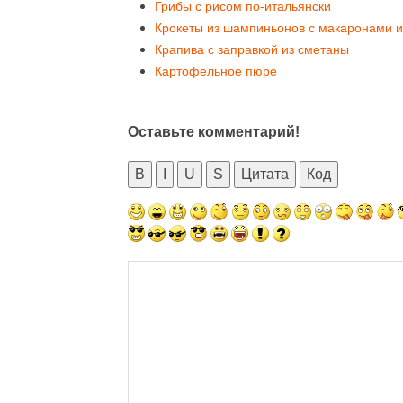
Грибы с рисом по-итальянски
Крокеты из шампиньонов с макаронами и
Крапива с заправкой из сметаны
Картофельное пюре
Оставьте комментарий!
B
I
U
S
Цитата
Код