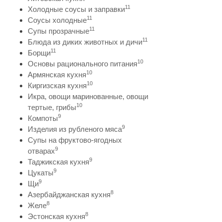
11
Холодные соусы и заправки
11
Соусы холодные
11
Супы прозрачные
11
Блюда из диких животных и дичи
11
Борщи
10
Основы рационального питания
10
Армянская кухня
10
Киргизская кухня
Икра, овощи маринованные, овощи
10
тертые, грибы
9
Компоты
9
Изделия из рубленого мяса
Супы на фруктово-ягодных
9
отварах
9
Таджикская кухня
9
Цукаты
9
Щи
8
Азербайджанская кухня
8
Желе
8
Эстонская кухня