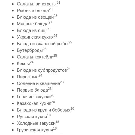
31
Салаты, винегреты
29
Рыбные блюда
28
Блюда из овощей
27
Мясные блюда
27
Блюда из яиц
26
Украинская кухня
25
Блюда из жареной рыбы
25
Бутерброды
25
Салаты-коктейли
24
Кексы
24
Блюда из субпродуктов
24
Пирожные
23
Соление и квашение
23
Первые блюда
20
Горячие закуски
20
Казахская кухня
20
Блюда из круп и бобовых
19
Русская кухня
18
Холодные закуски
18
Грузинская кухня