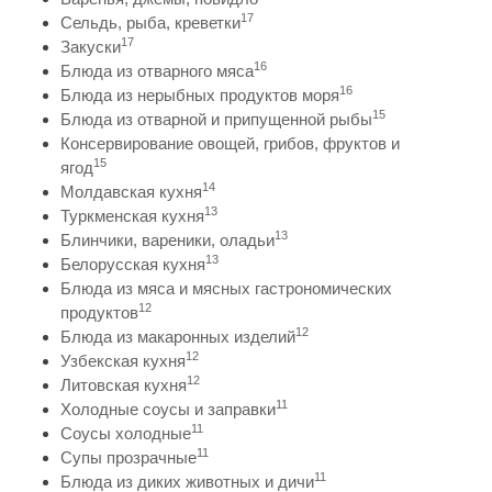
17
Сельдь, рыба, креветки
17
Закуски
16
Блюда из отварного мяса
16
Блюда из нерыбных продуктов моря
15
Блюда из отварной и припущенной рыбы
Консервирование овощей, грибов, фруктов и
15
ягод
14
Молдавская кухня
13
Туркменская кухня
13
Блинчики, вареники, оладьи
13
Белорусская кухня
Блюда из мяса и мясных гастрономических
12
продуктов
12
Блюда из макаронных изделий
12
Узбекская кухня
12
Литовская кухня
11
Холодные соусы и заправки
11
Соусы холодные
11
Супы прозрачные
11
Блюда из диких животных и дичи