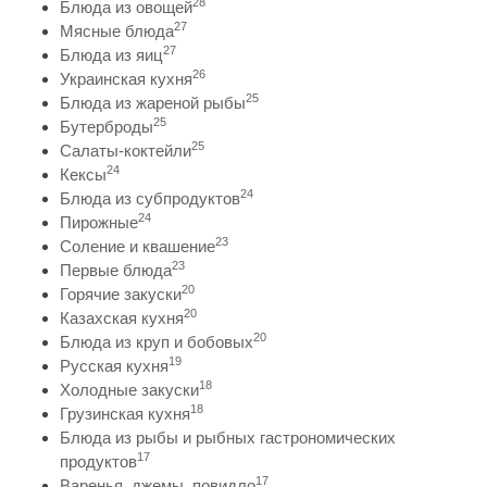
28
Блюда из овощей
27
Мясные блюда
27
Блюда из яиц
26
Украинская кухня
25
Блюда из жареной рыбы
25
Бутерброды
25
Салаты-коктейли
24
Кексы
24
Блюда из субпродуктов
24
Пирожные
23
Соление и квашение
23
Первые блюда
20
Горячие закуски
20
Казахская кухня
20
Блюда из круп и бобовых
19
Русская кухня
18
Холодные закуски
18
Грузинская кухня
Блюда из рыбы и рыбных гастрономических
17
продуктов
17
Варенья, джемы, повидло