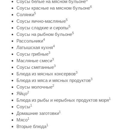
6
Соусы белые на мясном бульоне
6
Соусы красные на мясном бульоне
5
Солянки
5
Соусы яично-масляные
5
Соусы сладкие и сиропы
5
Соусы на рыбном бульоне
4
Рассольники
4
Латышская кухня
3
Соусы грибные
3
Масляные смеси
3
Соусы сметанные
3
Блюда из мясных консервов
3
Блюда из мяса и мясных продуктов
2
Соусы молочные
2
Яйцо
1
Блюда из рыбы и нерыбных продуктов моря
1
Соусы
1
Домашние заготовки
1
Мясо
1
Вторые блюда