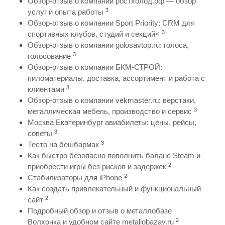
Обзор-отзыв о компании ростхолод.рф — обзор
3
услуг и опыта работы
Обзор-отзыв о компании Sport Priority: CRM для
3
спортивных клубов, студий и секций<
Обзор-отзыв о компании golosavtop.ru: голоса,
3
голосование
Обзор-отзыв о компании БКМ-СТРОЙ:
пиломатериалы, доставка, ассортимент и работа с
3
клиентами
Обзор-отзыв о компании vekmaster.ru: верстаки,
3
металлическая мебель, производство и сервис
Москва Екатеринбург авиабилеты: цены, рейсы,
3
советы
3
Тесто на бешбармак
Как быстро безопасно пополнить баланс Steam и
2
приобрести игры без рисков и задержек
2
Стабилизаторы для iPhone
Как создать привлекательный и функциональный
2
сайт
Подробный обзор и отзыв о металлобазе
2
Волхонка и удобном сайте metallobazav.ru