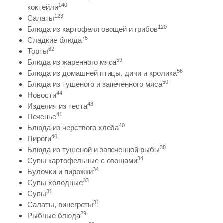
140
коктейли
123
Салаты
120
Блюда из картофеля овощей и грибов
75
Сладкие блюда
62
Торты
59
Блюда из жаренного мяса
56
Блюда из домашней птицы, дичи и кролика
50
Блюда из тушеного и запеченного мяса
44
Новости
43
Изделия из теста
41
Печенье
40
Блюда из черствого хлеба
40
Пироги
38
Блюда из тушеной и запеченной рыбы
34
Супы картофельные с овощами
34
Булочки и пирожки
33
Супы холодные
31
Супы
31
Салаты, винегреты
29
Рыбные блюда