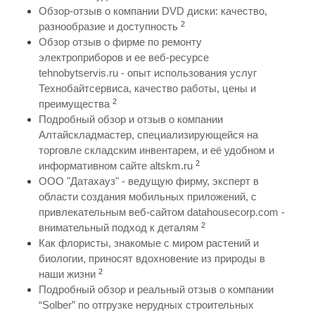
Обзор-отзыв о компании DVD диски: качество,
2
разнообразие и доступность
Обзор отзыв о фирме по ремонту
электроприборов и ее веб-ресурсе
tehnobytservis.ru - опыт использования услуг
Технобайтсервиса, качество работы, цены и
2
преимущества
Подробный обзор и отзыв о компании
Алтайскладмастер, специализирующейся на
торговле складским инвентарем, и её удобном и
2
информативном сайте altskm.ru
ООО "Датахауз" - ведущую фирму, эксперт в
области создания мобильных приложений, с
привлекательным веб-сайтом datahousecorp.com -
2
внимательный подход к деталям
Как флористы, знакомые с миром растений и
биологии, приносят вдохновение из природы в
2
наши жизни
Подробный обзор и реальный отзыв о компании
“Solber” по отгрузке нерудных строительных