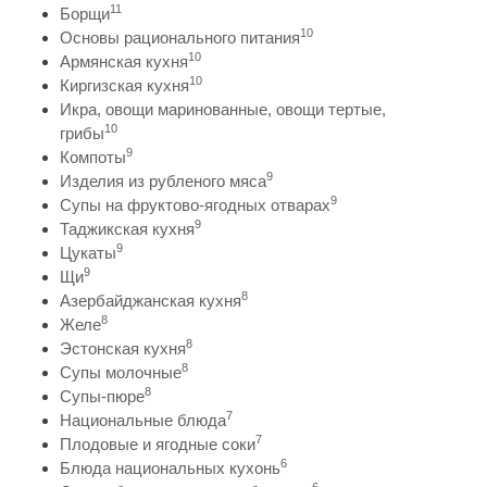
11
Борщи
10
Основы рационального питания
10
Армянская кухня
10
Киргизская кухня
Икра, овощи маринованные, овощи тертые,
10
грибы
9
Компоты
9
Изделия из рубленого мяса
9
Супы на фруктово-ягодных отварах
9
Таджикская кухня
9
Цукаты
9
Щи
8
Азербайджанская кухня
8
Желе
8
Эстонская кухня
8
Супы молочные
8
Супы-пюре
7
Национальные блюда
7
Плодовые и ягодные соки
6
Блюда национальных кухонь