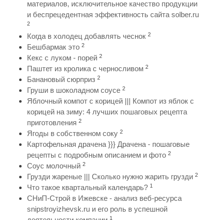
материалов, исключительное качество продукции
и беспрецедентная эффективность сайта solber.ru
2
2
Когда в холодец добавлять чеснок
2
Бешбармак это
2
Кекс с луком - порей
2
Паштет из кролика с черносливом
2
Банановый сюрприз
2
Груши в шоколадном соусе
Яблочный компот с корицей ||| Компот из яблок с
корицей на зиму: 4 лучших пошаговых рецепта
2
приготовления
2
Ягоды в собственном соку
Картофельная драчена }}} Драчена - пошаговые
2
рецепты с подробным описанием и фото
2
Соус молочный
2
Грузди жареные ||| Сколько нужно жарить грузди
1
Что такое квартальный календарь?
СНиП-Строй в Ижевске - анализ веб-ресурса
snipstroyizhevsk.ru и его роль в успешной
1
деятельности компании