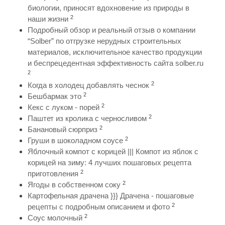
биологии, приносят вдохновение из природы в
2
наши жизни
Подробный обзор и реальный отзыв о компании
“Solber” по отгрузке нерудных строительных
материалов, исключительное качество продукции
и беспрецедентная эффективность сайта solber.ru
2
2
Когда в холодец добавлять чеснок
2
Бешбармак это
2
Кекс с луком - порей
2
Паштет из кролика с черносливом
2
Банановый сюрприз
2
Груши в шоколадном соусе
Яблочный компот с корицей ||| Компот из яблок с
корицей на зиму: 4 лучших пошаговых рецепта
2
приготовления
2
Ягоды в собственном соку
Картофельная драчена }}} Драчена - пошаговые
2
рецепты с подробным описанием и фото
2
Соус молочный