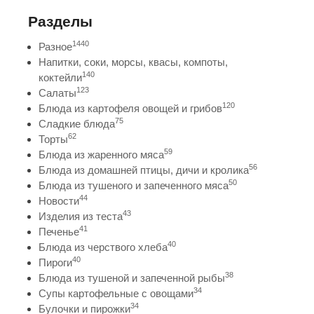
Разделы
1440
Разное
Напитки, соки, морсы, квасы, компоты,
140
коктейли
123
Салаты
120
Блюда из картофеля овощей и грибов
75
Сладкие блюда
62
Торты
59
Блюда из жаренного мяса
56
Блюда из домашней птицы, дичи и кролика
50
Блюда из тушеного и запеченного мяса
44
Новости
43
Изделия из теста
41
Печенье
40
Блюда из черствого хлеба
40
Пироги
38
Блюда из тушеной и запеченной рыбы
34
Супы картофельные с овощами
34
Булочки и пирожки