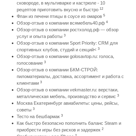
сковороде, в мультиварке и кастрюле - 10
12
рецептов приготовить вкусно и быстро
5
Флан из печени птицы в соусе из омаров
4
Обзор-отзыв о компании всямебель40.рф
Обзор-отзыв о компании ростхолод.рф — обзор
3
услуг и опыта работы
Обзор-отзыв о компании Sport Priority: CRM для
3
спортивных клубов, студий и секций<
Обзор-отзыв о компании golosavtop.ru: голоса,
3
голосование
Обзор-отзыв о компании БКМ-СТРОЙ:
пиломатериалы, доставка, ассортимент и работа с
3
клиентами
Обзор-отзыв о компании vekmaster.ru: верстаки,
3
металлическая мебель, производство и сервис
Москва Екатеринбург авиабилеты: цены, рейсы,
3
советы
3
Тесто на бешбармак
Как быстро безопасно пополнить баланс Steam и
2
приобрести игры без рисков и задержек
2