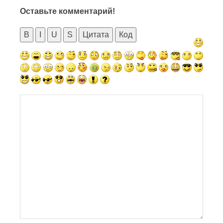
Оставьте комментарий!
B
I
U
S
Цитата
Код