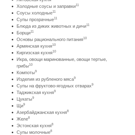
11
Холодные соусы и заправки
11
Соусы холодные
11
Супы прозрачные
11
Блюда из диких животных и дичи
11
Борщи
10
Основы рационального питания
10
Армянская кухня
10
Киргизская кухня
Икра, овощи маринованные, овощи тертые,
10
грибы
9
Компоты
9
Изделия из рубленого мяса
9
Супы на фруктово-ягодных отварах
9
Таджикская кухня
9
Цукаты
9
Щи
8
Азербайджанская кухня
8
Желе
8
Эстонская кухня
8
Супы молочные