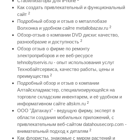
Стабилизаторы для iPhone
Как создать привлекательный и функциональный
2
сайт
Подробный обзор и отзыв о металлобазе
2
Волхонка и удобном сайте metallobazav.ru
Обзор-отзыв о компании DVD диски: качество,
2
разнообразие и доступность
Обзор отзыв о фирме по ремонту
электроприборов и ее веб-ресурсе
tehnobytservis.ru - опыт использования услуг
Технобайтсервиса, качество работы, цены и
2
преимущества
Подробный обзор и отзыв о компании
Алтайскладмастер, специализирующейся на
торговле складским инвентарем, и её удобном и
2
информативном сайте altskm.ru
ООО "Датахауз" - ведущую фирму, эксперт в
области создания мобильных приложений, с
привлекательным веб-сайтом datahousecorp.com -
2
внимательный подход к деталям
Как флористы, знакомые с миром растений и