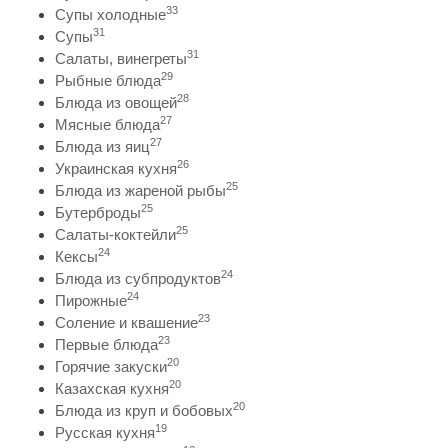
33
Супы холодные
31
Супы
31
Салаты, винегреты
29
Рыбные блюда
28
Блюда из овощей
27
Мясные блюда
27
Блюда из яиц
26
Украинская кухня
25
Блюда из жареной рыбы
25
Бутерброды
25
Салаты-коктейли
24
Кексы
24
Блюда из субпродуктов
24
Пирожные
23
Соление и квашение
23
Первые блюда
20
Горячие закуски
20
Казахская кухня
20
Блюда из круп и бобовых
19
Русская кухня