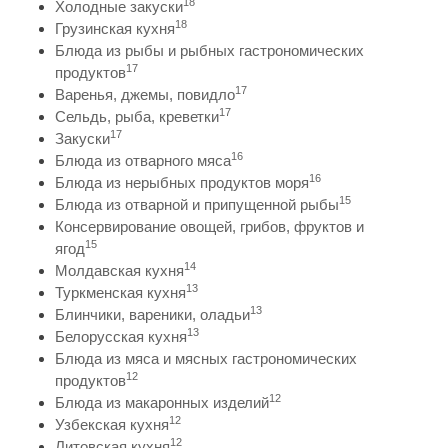
18
Холодные закуски
18
Грузинская кухня
Блюда из рыбы и рыбных гастрономических
17
продуктов
17
Варенья, джемы, повидло
17
Сельдь, рыба, креветки
17
Закуски
16
Блюда из отварного мяса
16
Блюда из нерыбных продуктов моря
15
Блюда из отварной и припущенной рыбы
Консервирование овощей, грибов, фруктов и
15
ягод
14
Молдавская кухня
13
Туркменская кухня
13
Блинчики, вареники, оладьи
13
Белорусская кухня
Блюда из мяса и мясных гастрономических
12
продуктов
12
Блюда из макаронных изделий
12
Узбекская кухня
12
Литовская кухня