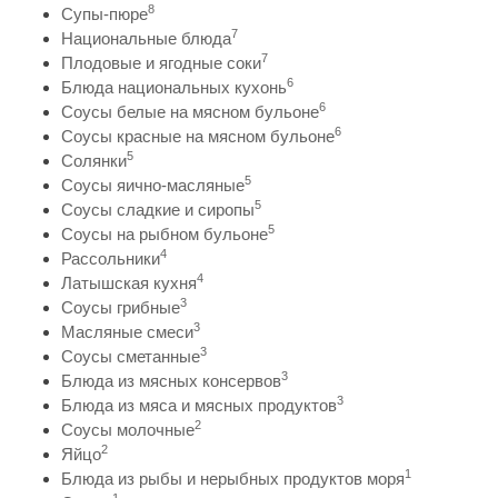
8
Супы-пюре
7
Национальные блюда
7
Плодовые и ягодные соки
6
Блюда национальных кухонь
6
Соусы белые на мясном бульоне
6
Соусы красные на мясном бульоне
5
Солянки
5
Соусы яично-масляные
5
Соусы сладкие и сиропы
5
Соусы на рыбном бульоне
4
Рассольники
4
Латышская кухня
3
Соусы грибные
3
Масляные смеси
3
Соусы сметанные
3
Блюда из мясных консервов
3
Блюда из мяса и мясных продуктов
2
Соусы молочные
2
Яйцо
1
Блюда из рыбы и нерыбных продуктов моря