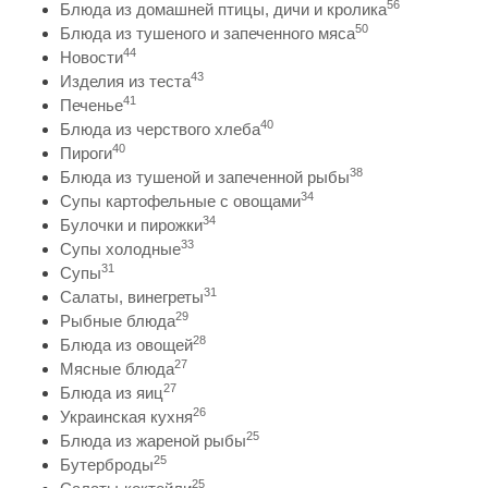
56
Блюда из домашней птицы, дичи и кролика
50
Блюда из тушеного и запеченного мяса
44
Новости
43
Изделия из теста
41
Печенье
40
Блюда из черствого хлеба
40
Пироги
38
Блюда из тушеной и запеченной рыбы
34
Супы картофельные с овощами
34
Булочки и пирожки
33
Супы холодные
31
Супы
31
Салаты, винегреты
29
Рыбные блюда
28
Блюда из овощей
27
Мясные блюда
27
Блюда из яиц
26
Украинская кухня
25
Блюда из жареной рыбы
25
Бутерброды
25