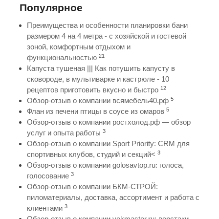
Популярное
Преимущества и особенности планировки бани
размером 4 на 4 метра - с хозяйской и гостевой
зоной, комфортным отдыхом и
21
функциональностью
Капуста тушеная ||| Как потушить капусту в
сковороде, в мультиварке и кастрюле - 10
12
рецептов приготовить вкусно и быстро
5
Обзор-отзыв о компании всямебель40.рф
5
Флан из печени птицы в соусе из омаров
Обзор-отзыв о компании ростхолод.рф — обзор
3
услуг и опыта работы
Обзор-отзыв о компании Sport Priority: CRM для
3
спортивных клубов, студий и секций<
Обзор-отзыв о компании golosavtop.ru: голоса,
3
голосование
Обзор-отзыв о компании БКМ-СТРОЙ:
пиломатериалы, доставка, ассортимент и работа с
3
клиентами
Обзор-отзыв о компании vekmaster.ru: верстаки,