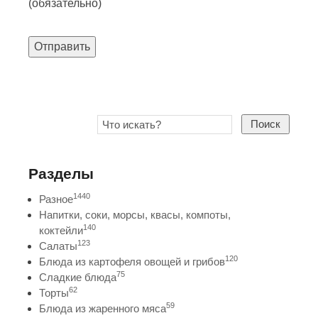
(обязательно)
Отправить
Поиск
Разделы
1440
Разное
Напитки, соки, морсы, квасы, компоты,
140
коктейли
123
Салаты
120
Блюда из картофеля овощей и грибов
75
Сладкие блюда
62
Торты
59
Блюда из жаренного мяса