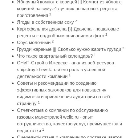
Яблочный компот с корицей ||| Компот из яблок с
корицей на зиму: 4 лучших пошаговых рецепта
2
приготовления
2
Ягоды в собственном соку
Картофельная драчена }}} Драчена - пошаговые
2
рецепты с подробным описанием и фото
2
Соус молочный
2
Грузди жареные ||| Сколько нужно жарить грузди
1
Что такое квартальный календарь?
СНиП-Строй в Ижевске - анализ веб-ресурса
snipstroyizhevsk.ru и его роль в успешной
1
деятельности компании
Советы и рекомендации по созданию
эффективных заголовков для повышения
видимости и привлечения аудитории на веб-
1
страницу
Отчет-отзыв о компании по обслуживанию
газовых магистралей wello.ru - опыт
сотрудничества, качество услуг, преимущества и
1
недостатки
Очередной отзыв о компании по доставке цветов