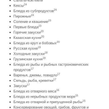
Салаты-коктейли
24
Кексы
24
Блюда из субпродуктов
24
Пирожные
23
Соление и квашение
23
Первые блюда
20
Горячие закуски
20
Казахская кухня
20
Блюда из круп и бобовых
19
Русская кухня
18
Холодные закуски
18
Грузинская кухня
Блюда из рыбы и рыбных гастрономических
17
продуктов
17
Варенья, джемы, повидло
17
Сельдь, рыба, креветки
17
Закуски
16
Блюда из отварного мяса
16
Блюда из нерыбных продуктов моря
15
Блюда из отварной и припущенной рыбы
Консервирование овощей, грибов, фруктов и