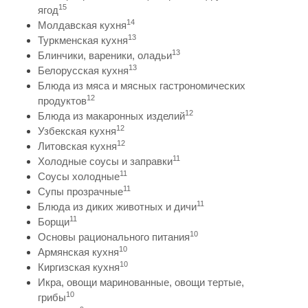
15
ягод
14
Молдавская кухня
13
Туркменская кухня
13
Блинчики, вареники, оладьи
13
Белорусская кухня
Блюда из мяса и мясных гастрономических
12
продуктов
12
Блюда из макаронных изделий
12
Узбекская кухня
12
Литовская кухня
11
Холодные соусы и заправки
11
Соусы холодные
11
Супы прозрачные
11
Блюда из диких животных и дичи
11
Борщи
10
Основы рационального питания
10
Армянская кухня
10
Киргизская кухня
Икра, овощи маринованные, овощи тертые,
10
грибы