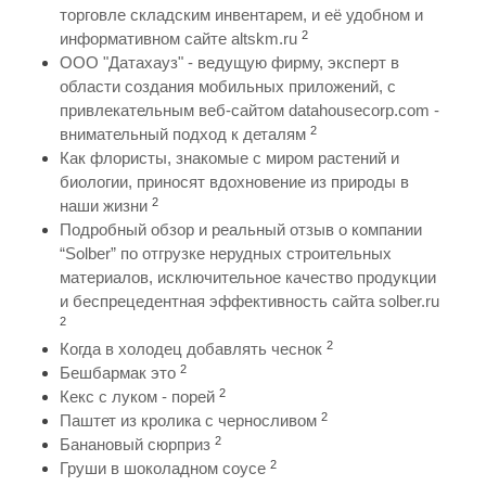
торговле складским инвентарем, и её удобном и
2
информативном сайте altskm.ru
ООО "Датахауз" - ведущую фирму, эксперт в
области создания мобильных приложений, с
привлекательным веб-сайтом datahousecorp.com -
2
внимательный подход к деталям
Как флористы, знакомые с миром растений и
биологии, приносят вдохновение из природы в
2
наши жизни
Подробный обзор и реальный отзыв о компании
“Solber” по отгрузке нерудных строительных
материалов, исключительное качество продукции
и беспрецедентная эффективность сайта solber.ru
2
2
Когда в холодец добавлять чеснок
2
Бешбармак это
2
Кекс с луком - порей
2
Паштет из кролика с черносливом
2
Банановый сюрприз
2
Груши в шоколадном соусе