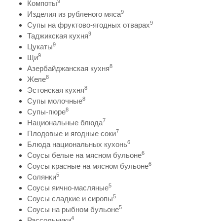
9
Компоты
9
Изделия из рубленого мяса
9
Супы на фруктово-ягодных отварах
9
Таджикская кухня
9
Цукаты
9
Щи
8
Азербайджанская кухня
8
Желе
8
Эстонская кухня
8
Супы молочные
8
Супы-пюре
7
Национальные блюда
7
Плодовые и ягодные соки
6
Блюда национальных кухонь
6
Соусы белые на мясном бульоне
6
Соусы красные на мясном бульоне
5
Солянки
5
Соусы яично-масляные
5
Соусы сладкие и сиропы
5
Соусы на рыбном бульоне
4
Рассольники