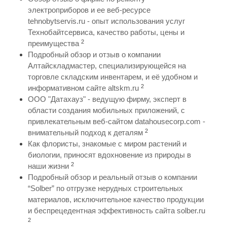
электроприборов и ее веб-ресурсе
tehnobytservis.ru - опыт использования услуг
Технобайтсервиса, качество работы, цены и
2
преимущества
Подробный обзор и отзыв о компании
Алтайскладмастер, специализирующейся на
торговле складским инвентарем, и её удобном и
2
информативном сайте altskm.ru
ООО "Датахауз" - ведущую фирму, эксперт в
области создания мобильных приложений, с
привлекательным веб-сайтом datahousecorp.com -
2
внимательный подход к деталям
Как флористы, знакомые с миром растений и
биологии, приносят вдохновение из природы в
2
наши жизни
Подробный обзор и реальный отзыв о компании
“Solber” по отгрузке нерудных строительных
материалов, исключительное качество продукции
и беспрецедентная эффективность сайта solber.ru
2