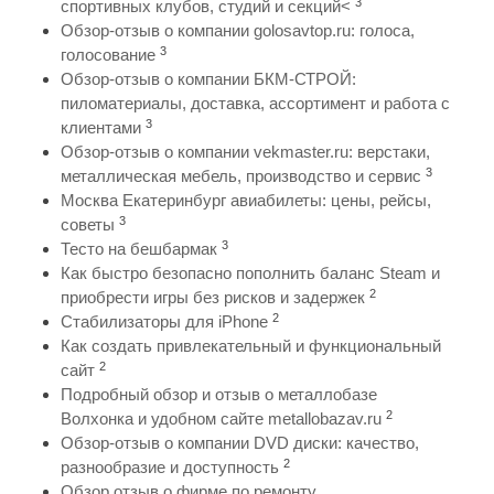
3
спортивных клубов, студий и секций<
Обзор-отзыв о компании golosavtop.ru: голоса,
3
голосование
Обзор-отзыв о компании БКМ-СТРОЙ:
пиломатериалы, доставка, ассортимент и работа с
3
клиентами
Обзор-отзыв о компании vekmaster.ru: верстаки,
3
металлическая мебель, производство и сервис
Москва Екатеринбург авиабилеты: цены, рейсы,
3
советы
3
Тесто на бешбармак
Как быстро безопасно пополнить баланс Steam и
2
приобрести игры без рисков и задержек
2
Стабилизаторы для iPhone
Как создать привлекательный и функциональный
2
сайт
Подробный обзор и отзыв о металлобазе
2
Волхонка и удобном сайте metallobazav.ru
Обзор-отзыв о компании DVD диски: качество,
2
разнообразие и доступность
Обзор отзыв о фирме по ремонту