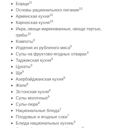
11
Борщи
10
Основы рационального питания
10
Армянская кухня
10
Киргизская кухня
Икра, овощи маринованные, овощи тертые,
10
грибы
9
Компоты
9
Изделия из рубленого мяса
9
Супы на фруктово-ягодных отварах
9
Таджикская кухня
9
Цукаты
9
Щи
8
Азербайджанская кухня
8
Желе
8
Эстонская кухня
8
Супы молочные
8
Супы-пюре
7
Национальные блюда
7
Плодовые и ягодные соки
6
Блюда национальных кухонь