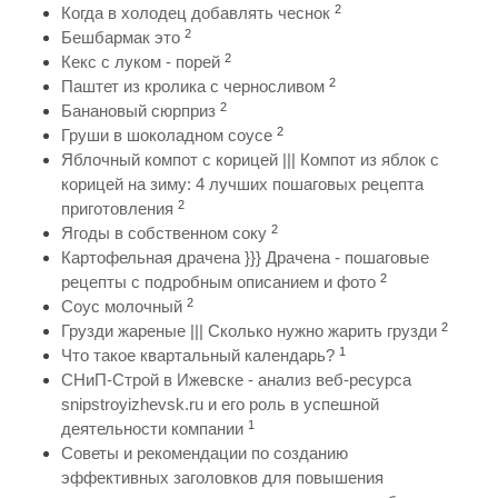
2
Когда в холодец добавлять чеснок
2
Бешбармак это
2
Кекс с луком - порей
2
Паштет из кролика с черносливом
2
Банановый сюрприз
2
Груши в шоколадном соусе
Яблочный компот с корицей ||| Компот из яблок с
корицей на зиму: 4 лучших пошаговых рецепта
2
приготовления
2
Ягоды в собственном соку
Картофельная драчена }}} Драчена - пошаговые
2
рецепты с подробным описанием и фото
2
Соус молочный
2
Грузди жареные ||| Сколько нужно жарить грузди
1
Что такое квартальный календарь?
СНиП-Строй в Ижевске - анализ веб-ресурса
snipstroyizhevsk.ru и его роль в успешной
1
деятельности компании
Советы и рекомендации по созданию
эффективных заголовков для повышения