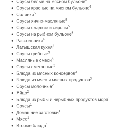
6
Соусы белые на мясном бульоне
6
Соусы красные на мясном бульоне
5
Солянки
5
Соусы яично-масляные
5
Соусы сладкие и сиропы
5
Соусы на рыбном бульоне
4
Рассольники
4
Латышская кухня
3
Соусы грибные
3
Масляные смеси
3
Соусы сметанные
3
Блюда из мясных консервов
3
Блюда из мяса и мясных продуктов
2
Соусы молочные
2
Яйцо
1
Блюда из рыбы и нерыбных продуктов моря
1
Соусы
1
Домашние заготовки
1
Мясо
1
Вторые блюда