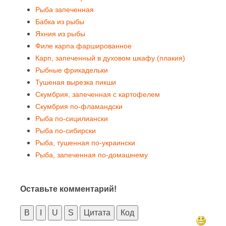
Рыба запеченная
Бабка из рыбы
Яхния из рыбы
Филе карпа фаршированное
Карп, запеченный в духовом шкафу (плакия)
Рыбные фрикадельки
Тушеная вырезка пикши
Скумбрия, запеченная с картофелем
Скумбрия по-фламандски
Рыба по-сицилиански
Рыба по-сибирски
Рыба, тушенная по-украински
Рыба, запеченная по-домашнему
Оставьте комментарий!
B
I
U
S
Цитата
Код