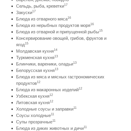
17
Сельдь, рыба, креветки
17
Закуски
16
Блюда из отварного мяса
16
Блюда из нерыбных продуктов моря
15
Блюда из отварной и припущенной рыбы
Консервирование овощей, грибов, фруктов и
15
ягод
14
Молдавская кухня
13
Туркменская кухня
13
Блинчики, вареники, оладьи
13
Белорусская кухня
Блюда из мяса и мясных гастрономических
12
продуктов
12
Блюда из макаронных изделий
12
Узбекская кухня
12
Литовская кухня
11
Холодные соусы и заправки
11
Соусы холодные
11
Супы прозрачные
11
Блюда из диких животных и дичи