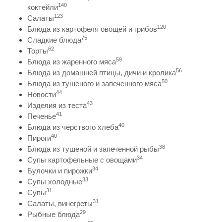
140
коктейли
123
Салаты
120
Блюда из картофеля овощей и грибов
75
Сладкие блюда
62
Торты
59
Блюда из жаренного мяса
56
Блюда из домашней птицы, дичи и кролика
50
Блюда из тушеного и запеченного мяса
44
Новости
43
Изделия из теста
41
Печенье
40
Блюда из черствого хлеба
40
Пироги
38
Блюда из тушеной и запеченной рыбы
34
Супы картофельные с овощами
34
Булочки и пирожки
33
Супы холодные
31
Супы
31
Салаты, винегреты
29
Рыбные блюда