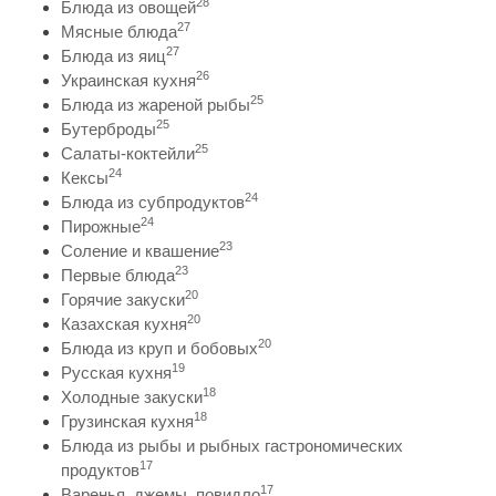
28
Блюда из овощей
27
Мясные блюда
27
Блюда из яиц
26
Украинская кухня
25
Блюда из жареной рыбы
25
Бутерброды
25
Салаты-коктейли
24
Кексы
24
Блюда из субпродуктов
24
Пирожные
23
Соление и квашение
23
Первые блюда
20
Горячие закуски
20
Казахская кухня
20
Блюда из круп и бобовых
19
Русская кухня
18
Холодные закуски
18
Грузинская кухня
Блюда из рыбы и рыбных гастрономических
17
продуктов
17
Варенья, джемы, повидло