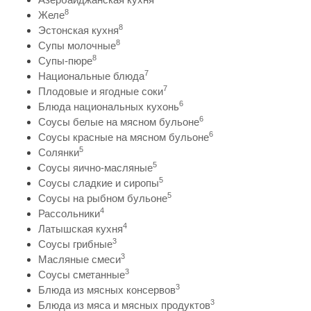
8
Желе
8
Эстонская кухня
8
Супы молочные
8
Супы-пюре
7
Национальные блюда
7
Плодовые и ягодные соки
6
Блюда национальных кухонь
6
Соусы белые на мясном бульоне
6
Соусы красные на мясном бульоне
5
Солянки
5
Соусы яично-масляные
5
Соусы сладкие и сиропы
5
Соусы на рыбном бульоне
4
Рассольники
4
Латышская кухня
3
Соусы грибные
3
Масляные смеси
3
Соусы сметанные
3
Блюда из мясных консервов
3
Блюда из мяса и мясных продуктов