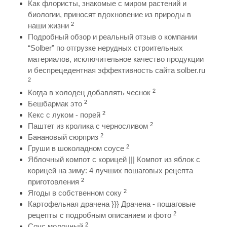
Как флористы, знакомые с миром растений и
биологии, приносят вдохновение из природы в
2
наши жизни
Подробный обзор и реальный отзыв о компании
“Solber” по отгрузке нерудных строительных
материалов, исключительное качество продукции
и беспрецедентная эффективность сайта solber.ru
2
2
Когда в холодец добавлять чеснок
2
Бешбармак это
2
Кекс с луком - порей
2
Паштет из кролика с черносливом
2
Банановый сюрприз
2
Груши в шоколадном соусе
Яблочный компот с корицей ||| Компот из яблок с
корицей на зиму: 4 лучших пошаговых рецепта
2
приготовления
2
Ягоды в собственном соку
Картофельная драчена }}} Драчена - пошаговые
2
рецепты с подробным описанием и фото
2
Соус молочный