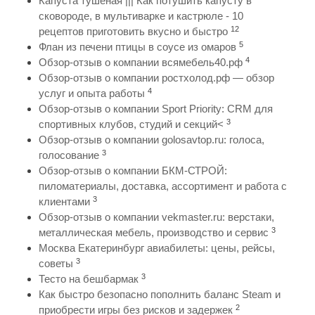
Капуста тушеная ||| Как потушить капусту в
сковороде, в мультиварке и кастрюле - 10
12
рецептов приготовить вкусно и быстро
5
Флан из печени птицы в соусе из омаров
4
Обзор-отзыв о компании всямебель40.рф
Обзор-отзыв о компании ростхолод.рф — обзор
4
услуг и опыта работы
Обзор-отзыв о компании Sport Priority: CRM для
3
спортивных клубов, студий и секций<
Обзор-отзыв о компании golosavtop.ru: голоса,
3
голосование
Обзор-отзыв о компании БКМ-СТРОЙ:
пиломатериалы, доставка, ассортимент и работа с
3
клиентами
Обзор-отзыв о компании vekmaster.ru: верстаки,
3
металлическая мебель, производство и сервис
Москва Екатеринбург авиабилеты: цены, рейсы,
3
советы
3
Тесто на бешбармак
Как быстро безопасно пополнить баланс Steam и
2
приобрести игры без рисков и задержек