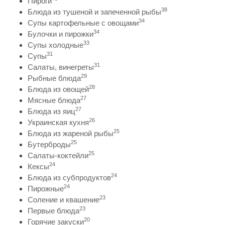
Пироги
38
Блюда из тушеной и запеченной рыбы
34
Супы картофельные с овощами
34
Булочки и пирожки
33
Супы холодные
31
Супы
31
Салаты, винегреты
29
Рыбные блюда
28
Блюда из овощей
27
Мясные блюда
27
Блюда из яиц
26
Украинская кухня
25
Блюда из жареной рыбы
25
Бутерброды
25
Салаты-коктейли
24
Кексы
24
Блюда из субпродуктов
24
Пирожные
23
Соление и квашение
23
Первые блюда
20
Горячие закуски