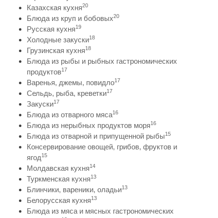
20
Казахская кухня
20
Блюда из круп и бобовых
19
Русская кухня
18
Холодные закуски
18
Грузинская кухня
Блюда из рыбы и рыбных гастрономических
17
продуктов
17
Варенья, джемы, повидло
17
Сельдь, рыба, креветки
17
Закуски
16
Блюда из отварного мяса
16
Блюда из нерыбных продуктов моря
15
Блюда из отварной и припущенной рыбы
Консервирование овощей, грибов, фруктов и
15
ягод
14
Молдавская кухня
13
Туркменская кухня
13
Блинчики, вареники, оладьи
13
Белорусская кухня
Блюда из мяса и мясных гастрономических