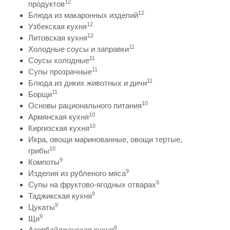
12
продуктов
12
Блюда из макаронных изделий
12
Узбекская кухня
12
Литовская кухня
11
Холодные соусы и заправки
11
Соусы холодные
11
Супы прозрачные
11
Блюда из диких животных и дичи
11
Борщи
10
Основы рационального питания
10
Армянская кухня
10
Киргизская кухня
Икра, овощи маринованные, овощи тертые,
10
грибы
9
Компоты
9
Изделия из рубленого мяса
9
Супы на фруктово-ягодных отварах
9
Таджикская кухня
9
Цукаты
9
Щи
8
Азербайджанская кухня