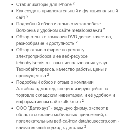
2
Стабилизаторы для iPhone
Как создать привлекательный и функциональный
2
сайт
Подробный обзор и отзыв о металлобазе
2
Волхонка и удобном сайте metallobazav.ru
Обзор-отзыв о компании DVD диски: качество,
2
разнообразие и доступность
Обзор отзыв о фирме по ремонту
электроприборов и ее веб-ресурсе
tehnobytservis.ru - опыт использования услуг
Технобайтсервиса, качество работы, цены и
2
преимущества
Подробный обзор и отзыв о компании
Алтайскладмастер, специализирующейся на
торговле складским инвентарем, и её удобном и
2
информативном сайте altskm.ru
ООО "Датахауз" - ведущую фирму, эксперт в
области создания мобильных приложений, с
привлекательным веб-сайтом datahousecorp.com -
2
внимательный подход к деталям