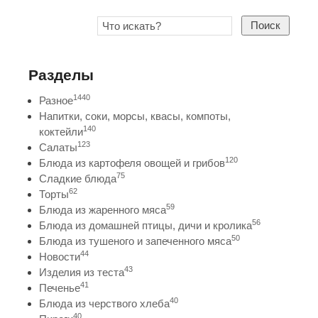
Поиск
Разделы
1440
Разное
Напитки, соки, морсы, квасы, компоты,
140
коктейли
123
Салаты
120
Блюда из картофеля овощей и грибов
75
Сладкие блюда
62
Торты
59
Блюда из жаренного мяса
56
Блюда из домашней птицы, дичи и кролика
50
Блюда из тушеного и запеченного мяса
44
Новости
43
Изделия из теста
41
Печенье
40
Блюда из черствого хлеба
40