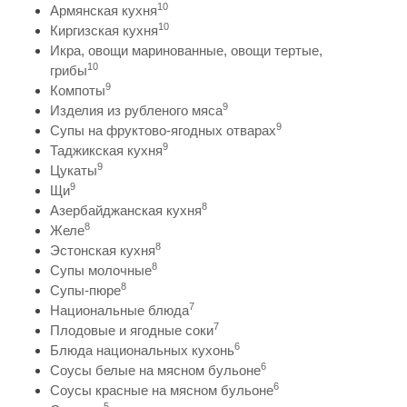
10
Армянская кухня
10
Киргизская кухня
Икра, овощи маринованные, овощи тертые,
10
грибы
9
Компоты
9
Изделия из рубленого мяса
9
Супы на фруктово-ягодных отварах
9
Таджикская кухня
9
Цукаты
9
Щи
8
Азербайджанская кухня
8
Желе
8
Эстонская кухня
8
Супы молочные
8
Супы-пюре
7
Национальные блюда
7
Плодовые и ягодные соки
6
Блюда национальных кухонь
6
Соусы белые на мясном бульоне
6
Соусы красные на мясном бульоне
5