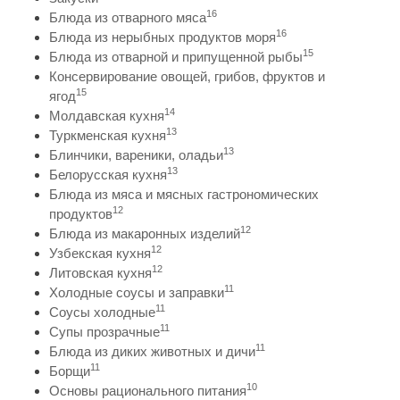
16
Блюда из отварного мяса
16
Блюда из нерыбных продуктов моря
15
Блюда из отварной и припущенной рыбы
Консервирование овощей, грибов, фруктов и
15
ягод
14
Молдавская кухня
13
Туркменская кухня
13
Блинчики, вареники, оладьи
13
Белорусская кухня
Блюда из мяса и мясных гастрономических
12
продуктов
12
Блюда из макаронных изделий
12
Узбекская кухня
12
Литовская кухня
11
Холодные соусы и заправки
11
Соусы холодные
11
Супы прозрачные
11
Блюда из диких животных и дичи
11
Борщи
10
Основы рационального питания