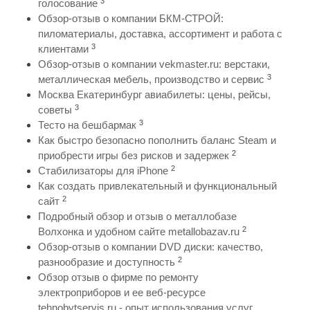
3
голосование
Обзор-отзыв о компании БКМ-СТРОЙ:
пиломатериалы, доставка, ассортимент и работа с
3
клиентами
Обзор-отзыв о компании vekmaster.ru: верстаки,
3
металлическая мебель, производство и сервис
Москва Екатеринбург авиабилеты: цены, рейсы,
3
советы
3
Тесто на бешбармак
Как быстро безопасно пополнить баланс Steam и
2
приобрести игры без рисков и задержек
2
Стабилизаторы для iPhone
Как создать привлекательный и функциональный
2
сайт
Подробный обзор и отзыв о металлобазе
2
Волхонка и удобном сайте metallobazav.ru
Обзор-отзыв о компании DVD диски: качество,
2
разнообразие и доступность
Обзор отзыв о фирме по ремонту
электроприборов и ее веб-ресурсе
tehnobytservis.ru - опыт использования услуг