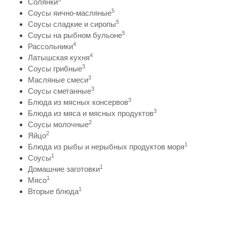
Солянки
5
Соусы яично-масляные
5
Соусы сладкие и сиропы
5
Соусы на рыбном бульоне
4
Рассольники
4
Латышская кухня
3
Соусы грибные
3
Масляные смеси
3
Соусы сметанные
3
Блюда из мясных консервов
3
Блюда из мяса и мясных продуктов
2
Соусы молочные
2
Яйцо
1
Блюда из рыбы и нерыбных продуктов моря
1
Соусы
1
Домашние заготовки
1
Мясо
1
Вторые блюда