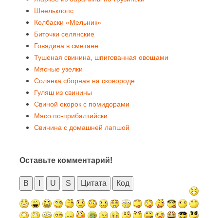
Шнельклопс
Колбаски «Мельник»
Биточки селянские
Говядина в сметане
Тушеная свинина, шпигованная овощами
Мясные узелки
Солянка сборная на сковороде
Гуляш из свинины
Свиной окорок с помидорами
Мясо по-прибалтийски
Свинина с домашней лапшой
Оставьте комментарий!
B
I
U
S
Цитата
Код