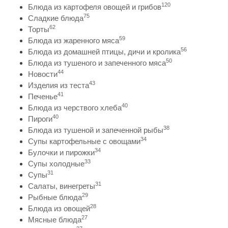
120
Блюда из картофеля овощей и грибов
75
Сладкие блюда
62
Торты
59
Блюда из жаренного мяса
56
Блюда из домашней птицы, дичи и кролика
50
Блюда из тушеного и запеченного мяса
44
Новости
43
Изделия из теста
41
Печенье
40
Блюда из черствого хлеба
40
Пироги
38
Блюда из тушеной и запеченной рыбы
34
Супы картофельные с овощами
34
Булочки и пирожки
33
Супы холодные
31
Супы
31
Салаты, винегреты
29
Рыбные блюда
28
Блюда из овощей
27
Мясные блюда