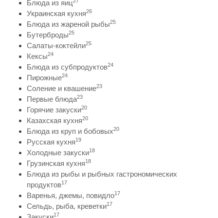
27
Блюда из яиц
26
Украинская кухня
25
Блюда из жареной рыбы
25
Бутерброды
25
Салаты-коктейли
24
Кексы
24
Блюда из субпродуктов
24
Пирожные
23
Соление и квашение
23
Первые блюда
20
Горячие закуски
20
Казахская кухня
20
Блюда из круп и бобовых
19
Русская кухня
18
Холодные закуски
18
Грузинская кухня
Блюда из рыбы и рыбных гастрономических
17
продуктов
17
Варенья, джемы, повидло
17
Сельдь, рыба, креветки
17
Закуски