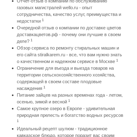
Отчет-отзыв о компании по обслуживанию
газовых магистралей wello.ru - опыт
сотрудничества, качество услуг, преимущества и
1
недостатки
Очередной отзыв о компании по доставке цветов
доставкацветов.рф - почему они лучшие в своем
1
деле?
Обзор сервиса по ремонту стиральных машин и
его сайта stiralkarem.ru - все, что вам нужно знать
1
о качественном и надежном сервисе в Москве
Ограничение для въезда и выезда товаров на
территории сельскохозяйственного хозяйства,
содержащей в своем составе плодовые
1
насаждения
Питание зайцев на разных временах года - летом,
1
осенью, зимой и весной
Самое крупное озеро в Европе - удивительная
природная прелесть и богатство водных ресурсов
1
Идеальный рецепт шулюм - традиционное
кавказское блюдо, которое поразит вас своим