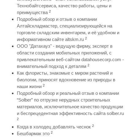
Технобайтсервиса, качество работы, цены и
2
преимущества
Подробный обзор и отзыв о компании
Алтайскладмастер, специализирующейся на
торговле складским инвентарем, и её удобном и
2
информативном сайте altskm.ru
ООО "Датахауз" - ведущую фирму, эксперт в
области создания мобильных приложений, с
привлекательным веб-сайтом datahousecorp.com -
2
внимательный подход к деталям
Как флористы, знакомые с миром растений и
биологии, приносят вдохновение из природы в
2
наши жизни
Подробный обзор и реальный отзыв о компании
“Solber” по отгрузке нерудных строительных
материалов, исключительное качество продукции
и беспрецедентная эффективность сайта solber.ru
2
2
Когда в холодец добавлять чеснок
2
Бешбармак это