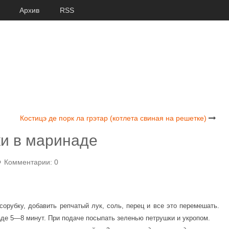
Архив
RSS
Костицэ де порк ла грэтар (котлета свиная на решетке)
и в маринаде
Комментарии: 0
сорубку, добавить репчатый лук, соль, перец и все это перемешать.
де 5—8 минут. При подаче посыпать зеленью петрушки и укропом.