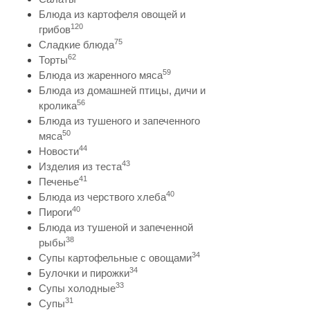
Блюда из картофеля овощей и
120
грибов
75
Сладкие блюда
62
Торты
59
Блюда из жаренного мяса
Блюда из домашней птицы, дичи и
56
кролика
Блюда из тушеного и запеченного
50
мяса
44
Новости
43
Изделия из теста
41
Печенье
40
Блюда из черствого хлеба
40
Пироги
Блюда из тушеной и запеченной
38
рыбы
34
Супы картофельные с овощами
34
Булочки и пирожки
33
Супы холодные
31
Супы