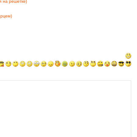
я на решетке)
ерцем)