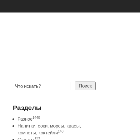
Поиск
Разделы
1440
Разное
Напитки, соки, морсы, квасы,
140
компоты, коктейли
123
Салаты