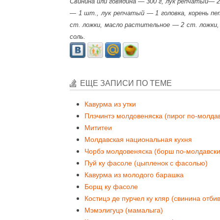
Свинина или говядина — 300 г, лук репчатый— 2
— 1 шт., лук репчатый — 1 головка, корень п
ст. ложки, масло растительное — 2 ст. ложки,
соль.
ЕЩЕ ЗАПИСИ ПО ТЕМЕ
Кавурма из утки
Плэчинтэ молдовеняска (пирог по-молдав
Мититеи
Молдавская национальная кухня
Чорбэ молдовеняска (борш по-молдавски
Пуй ку фасоле (цыпленок с фасолью)
Кавурма из молодого барашка
Борщ ку фасоле
Костицэ де пурчел ку кляр (свинина отбив
Мэмэлигуцэ (мамалыга)