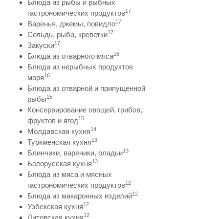
Блюда из рыбы и рыбных
17
гастрономических продуктов
17
Варенья, джемы, повидло
17
Сельдь, рыба, креветки
17
Закуски
16
Блюда из отварного мяса
Блюда из нерыбных продуктов
16
моря
Блюда из отварной и припущенной
15
рыбы
Консервирование овощей, грибов,
15
фруктов и ягод
14
Молдавская кухня
13
Туркменская кухня
13
Блинчики, вареники, оладьи
13
Белорусская кухня
Блюда из мяса и мясных
12
гастрономических продуктов
12
Блюда из макаронных изделий
12
Узбекская кухня
12
Литовская кухня