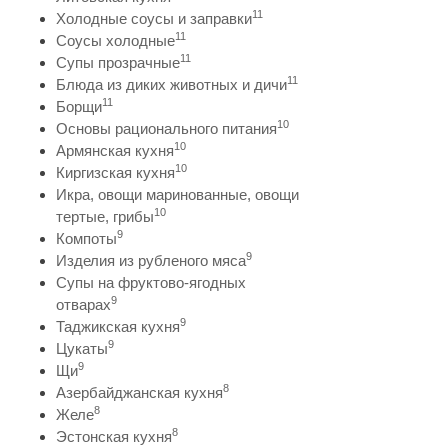
11
Холодные соусы и заправки
11
Соусы холодные
11
Супы прозрачные
11
Блюда из диких животных и дичи
11
Борщи
10
Основы рационального питания
10
Армянская кухня
10
Киргизская кухня
Икра, овощи маринованные, овощи
10
тертые, грибы
9
Компоты
9
Изделия из рубленого мяса
Супы на фруктово-ягодных
9
отварах
9
Таджикская кухня
9
Цукаты
9
Щи
8
Азербайджанская кухня
8
Желе
8
Эстонская кухня