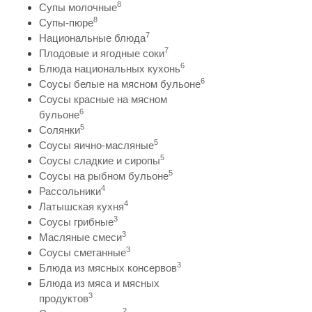
8
Супы молочные
8
Супы-пюре
7
Национальные блюда
7
Плодовые и ягодные соки
6
Блюда национальных кухонь
6
Соусы белые на мясном бульоне
Соусы красные на мясном
6
бульоне
5
Солянки
5
Соусы яично-масляные
5
Соусы сладкие и сиропы
5
Соусы на рыбном бульоне
4
Рассольники
4
Латышская кухня
3
Соусы грибные
3
Масляные смеси
3
Соусы сметанные
3
Блюда из мясных консервов
Блюда из мяса и мясных
3
продуктов
2