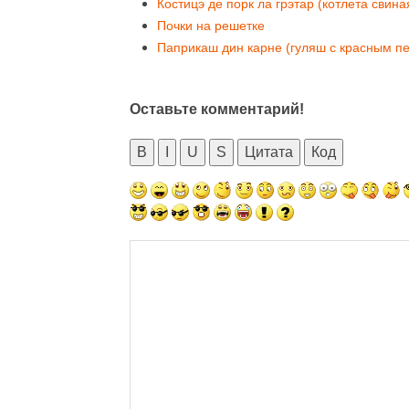
Костицэ де порк ла грэтар (котлета свина
Почки на решетке
Паприкаш дин карне (гуляш с красным п
Оставьте комментарий!
B
I
U
S
Цитата
Код