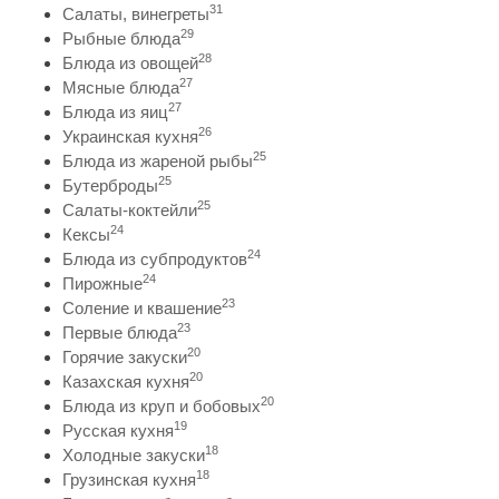
31
Салаты, винегреты
29
Рыбные блюда
28
Блюда из овощей
27
Мясные блюда
27
Блюда из яиц
26
Украинская кухня
25
Блюда из жареной рыбы
25
Бутерброды
25
Салаты-коктейли
24
Кексы
24
Блюда из субпродуктов
24
Пирожные
23
Соление и квашение
23
Первые блюда
20
Горячие закуски
20
Казахская кухня
20
Блюда из круп и бобовых
19
Русская кухня
18
Холодные закуски
18
Грузинская кухня