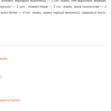
 головки, маргарин животный — 2 ст. ложки; для маринада: морковь
етрушки — 1 шт., томат-пюре — 2 ст. ложки, мука пшеничная — 2
 вино белое — 4 ст. ложки, перец черный молотый, лавровый лист,
ски)
)
ная в тесте)