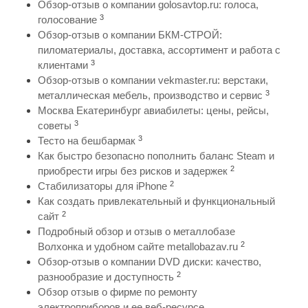
Обзор-отзыв о компании golosavtop.ru: голоса,
3
голосование
Обзор-отзыв о компании БКМ-СТРОЙ:
пиломатериалы, доставка, ассортимент и работа с
3
клиентами
Обзор-отзыв о компании vekmaster.ru: верстаки,
3
металлическая мебель, производство и сервис
Москва Екатеринбург авиабилеты: цены, рейсы,
3
советы
3
Тесто на бешбармак
Как быстро безопасно пополнить баланс Steam и
2
приобрести игры без рисков и задержек
2
Стабилизаторы для iPhone
Как создать привлекательный и функциональный
2
сайт
Подробный обзор и отзыв о металлобазе
2
Волхонка и удобном сайте metallobazav.ru
Обзор-отзыв о компании DVD диски: качество,
2
разнообразие и доступность
Обзор отзыв о фирме по ремонту
электроприборов и ее веб-ресурсе