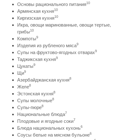
10
Основы рационального питания
10
Армянская кухня
10
Киргизская кухня
Икра, овощи маринованные, овощи тертые,
10
грибы
9
Компоты
9
Изделия из рубленого мяса
9
Супы на фруктово-ягодных отварах
9
Таджикская кухня
9
Цукаты
9
Щи
8
Азербайджанская кухня
8
Желе
8
Эстонская кухня
8
Супы молочные
8
Супы-пюре
7
Национальные блюда
7
Плодовые и ягодные соки
6
Блюда национальных кухонь
6
Соусы белые на мясном бульоне