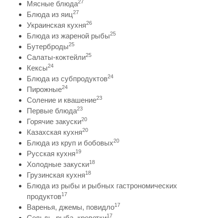
27
Мясные блюда
27
Блюда из яиц
26
Украинская кухня
25
Блюда из жареной рыбы
25
Бутерброды
25
Салаты-коктейли
24
Кексы
24
Блюда из субпродуктов
24
Пирожные
23
Соление и квашение
23
Первые блюда
20
Горячие закуски
20
Казахская кухня
20
Блюда из круп и бобовых
19
Русская кухня
18
Холодные закуски
18
Грузинская кухня
Блюда из рыбы и рыбных гастрономических
17
продуктов
17
Варенья, джемы, повидло
17
Сельдь, рыба, креветки