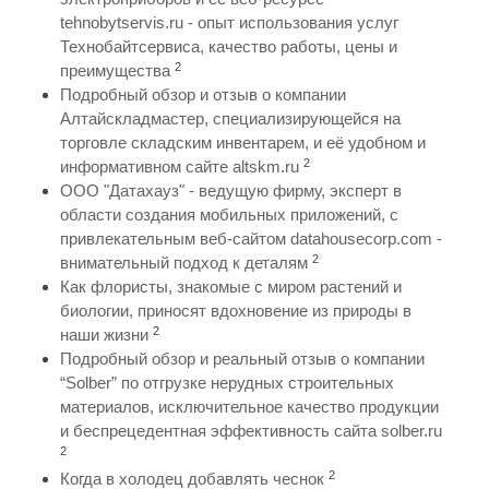
tehnobytservis.ru - опыт использования услуг
Технобайтсервиса, качество работы, цены и
2
преимущества
Подробный обзор и отзыв о компании
Алтайскладмастер, специализирующейся на
торговле складским инвентарем, и её удобном и
2
информативном сайте altskm.ru
ООО "Датахауз" - ведущую фирму, эксперт в
области создания мобильных приложений, с
привлекательным веб-сайтом datahousecorp.com -
2
внимательный подход к деталям
Как флористы, знакомые с миром растений и
биологии, приносят вдохновение из природы в
2
наши жизни
Подробный обзор и реальный отзыв о компании
“Solber” по отгрузке нерудных строительных
материалов, исключительное качество продукции
и беспрецедентная эффективность сайта solber.ru
2
2
Когда в холодец добавлять чеснок