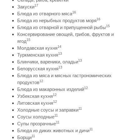
17
Закуски
16
Блюда из отварного мяса
16
Блюда из нерыбных продуктов моря
15
Блюда из отварной и припущенной рыбы
Консервирование овощей, грибов, фруктов и
15
ягод
14
Молдавская кухня
13
Туркменская кухня
13
Блинчики, вареники, оладьи
13
Белорусская кухня
Блюда из мяса и мясных гастрономических
12
продуктов
12
Блюда из макаронных изделий
12
Узбекская кухня
12
Литовская кухня
11
Холодные соусы и заправки
11
Соусы холодные
11
Супы прозрачные
11
Блюда из диких животных и дичи
11
Борщи