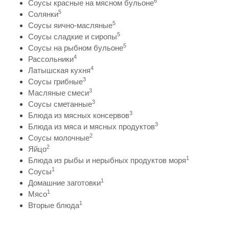
6
Соусы красные на мясном бульоне
5
Солянки
5
Соусы яично-масляные
5
Соусы сладкие и сиропы
5
Соусы на рыбном бульоне
4
Рассольники
4
Латышская кухня
3
Соусы грибные
3
Масляные смеси
3
Соусы сметанные
3
Блюда из мясных консервов
3
Блюда из мяса и мясных продуктов
2
Соусы молочные
2
Яйцо
1
Блюда из рыбы и нерыбных продуктов моря
1
Соусы
1
Домашние заготовки
1
Мясо
1
Вторые блюда