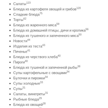
123
Салаты
120
Блюда из картофеля овощей и грибов
75
Сладкие блюда
62
Торты
59
Блюда из жаренного мяса
56
Блюда из домашней птицы, дичи и кролика
50
Блюда из тушеного и запеченного мяса
44
Новости
43
Изделия из теста
41
Печенье
40
Блюда из черствого хлеба
40
Пироги
38
Блюда из тушеной и запеченной рыбы
34
Супы картофельные с овощами
34
Булочки и пирожки
33
Супы холодные
31
Супы
31
Салаты, винегреты
29
Рыбные блюда
28
Блюда из овощей