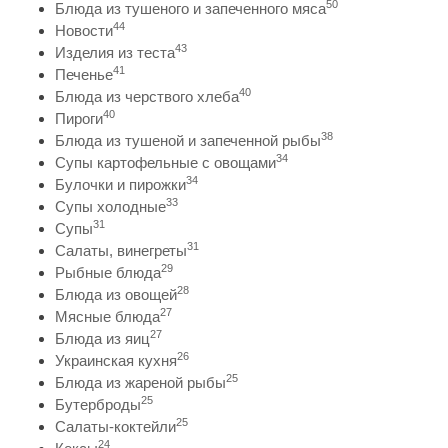
50
Блюда из тушеного и запеченного мяса
44
Новости
43
Изделия из теста
41
Печенье
40
Блюда из черствого хлеба
40
Пироги
38
Блюда из тушеной и запеченной рыбы
34
Супы картофельные с овощами
34
Булочки и пирожки
33
Супы холодные
31
Супы
31
Салаты, винегреты
29
Рыбные блюда
28
Блюда из овощей
27
Мясные блюда
27
Блюда из яиц
26
Украинская кухня
25
Блюда из жареной рыбы
25
Бутерброды
25
Салаты-коктейли
24