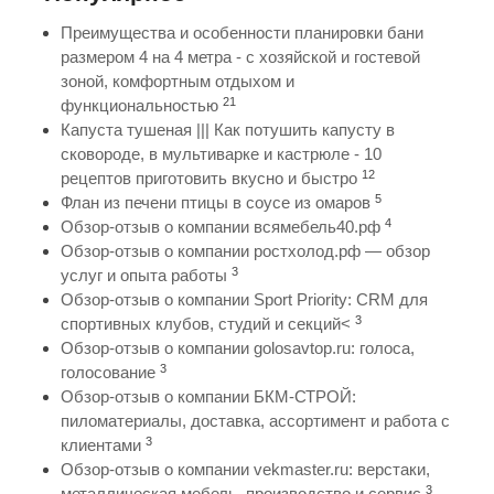
Преимущества и особенности планировки бани
размером 4 на 4 метра - с хозяйской и гостевой
зоной, комфортным отдыхом и
21
функциональностью
Капуста тушеная ||| Как потушить капусту в
сковороде, в мультиварке и кастрюле - 10
12
рецептов приготовить вкусно и быстро
5
Флан из печени птицы в соусе из омаров
4
Обзор-отзыв о компании всямебель40.рф
Обзор-отзыв о компании ростхолод.рф — обзор
3
услуг и опыта работы
Обзор-отзыв о компании Sport Priority: CRM для
3
спортивных клубов, студий и секций<
Обзор-отзыв о компании golosavtop.ru: голоса,
3
голосование
Обзор-отзыв о компании БКМ-СТРОЙ:
пиломатериалы, доставка, ассортимент и работа с
3
клиентами
Обзор-отзыв о компании vekmaster.ru: верстаки,
3
металлическая мебель, производство и сервис