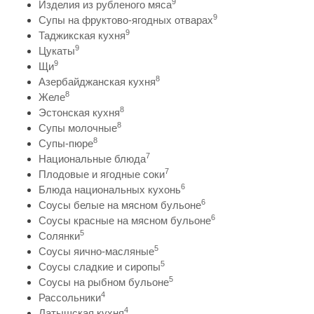
9
Изделия из рубленого мяса
9
Супы на фруктово-ягодных отварах
9
Таджикская кухня
9
Цукаты
9
Щи
8
Азербайджанская кухня
8
Желе
8
Эстонская кухня
8
Супы молочные
8
Супы-пюре
7
Национальные блюда
7
Плодовые и ягодные соки
6
Блюда национальных кухонь
6
Соусы белые на мясном бульоне
6
Соусы красные на мясном бульоне
5
Солянки
5
Соусы яично-масляные
5
Соусы сладкие и сиропы
5
Соусы на рыбном бульоне
4
Рассольники
4
Латышская кухня