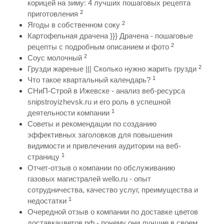
корицей на зиму: 4 лучших пошаговых рецепта
2
приготовления
2
Ягоды в собственном соку
Картофельная драчена }}} Драчена - пошаговые
2
рецепты с подробным описанием и фото
2
Соус молочный
2
Грузди жареные ||| Сколько нужно жарить грузди
1
Что такое квартальный календарь?
СНиП-Строй в Ижевске - анализ веб-ресурса
snipstroyizhevsk.ru и его роль в успешной
1
деятельности компании
Советы и рекомендации по созданию
эффективных заголовков для повышения
видимости и привлечения аудитории на веб-
1
страницу
Отчет-отзыв о компании по обслуживанию
газовых магистралей wello.ru - опыт
сотрудничества, качество услуг, преимущества и
1
недостатки
Очередной отзыв о компании по доставке цветов
доставкацветов.рф - почему они лучшие в своем