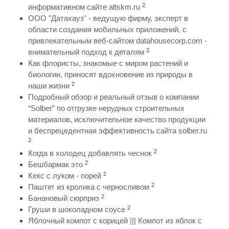
2
информативном сайте altskm.ru
ООО "Датахауз" - ведущую фирму, эксперт в
области создания мобильных приложений, с
привлекательным веб-сайтом datahousecorp.com -
2
внимательный подход к деталям
Как флористы, знакомые с миром растений и
биологии, приносят вдохновение из природы в
2
наши жизни
Подробный обзор и реальный отзыв о компании
“Solber” по отгрузке нерудных строительных
материалов, исключительное качество продукции
и беспрецедентная эффективность сайта solber.ru
2
2
Когда в холодец добавлять чеснок
2
Бешбармак это
2
Кекс с луком - порей
2
Паштет из кролика с черносливом
2
Банановый сюрприз
2
Груши в шоколадном соусе
Яблочный компот с корицей ||| Компот из яблок с