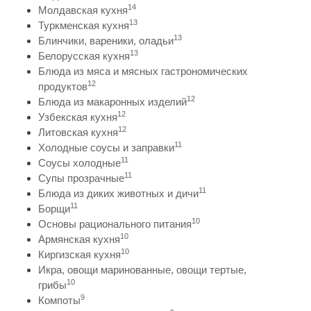
14
Молдавская кухня
13
Туркменская кухня
13
Блинчики, вареники, оладьи
13
Белорусская кухня
Блюда из мяса и мясных гастрономических
12
продуктов
12
Блюда из макаронных изделий
12
Узбекская кухня
12
Литовская кухня
11
Холодные соусы и заправки
11
Соусы холодные
11
Супы прозрачные
11
Блюда из диких животных и дичи
11
Борщи
10
Основы рационального питания
10
Армянская кухня
10
Киргизская кухня
Икра, овощи маринованные, овощи тертые,
10
грибы
9
Компоты