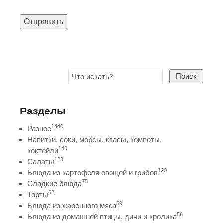
Отправить
Поиск
Разделы
1440
Разное
Напитки, соки, морсы, квасы, компоты,
140
коктейли
123
Салаты
120
Блюда из картофеля овощей и грибов
75
Сладкие блюда
62
Торты
59
Блюда из жаренного мяса
56
Блюда из домашней птицы, дичи и кролика