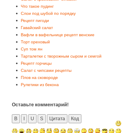
Что такое пудинг
Слои под шубой по порядку
Рецепт пигоди
Гавайский салат
Вафли в вафельнице рецепт венские
Торт ореховый
Суп том ян
Тарталетки с творожным сыром и семгой
Рецепт горчицы
Салат с чипсами рецепты
Плов на сковороде
Рулетики из бекона
Оставьте комментарий!
B
I
U
S
Цитата
Код