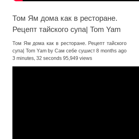
Том Ям дома как в ресторане.
Рецепт тайского супа| Tom Yam
Том Ям дома как в ресторане. Рецепт тайского
супа| Tom Yam by Сам себе сушист 8 months ago
3 minutes, 32 seconds 95,949 views