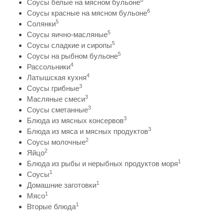
6
Соусы белые на мясном бульоне
6
Соусы красные на мясном бульоне
5
Солянки
5
Соусы яично-масляные
5
Соусы сладкие и сиропы
5
Соусы на рыбном бульоне
4
Рассольники
4
Латышская кухня
3
Соусы грибные
3
Масляные смеси
3
Соусы сметанные
3
Блюда из мясных консервов
3
Блюда из мяса и мясных продуктов
2
Соусы молочные
2
Яйцо
1
Блюда из рыбы и нерыбных продуктов моря
1
Соусы
1
Домашние заготовки
1
Мясо
1
Вторые блюда