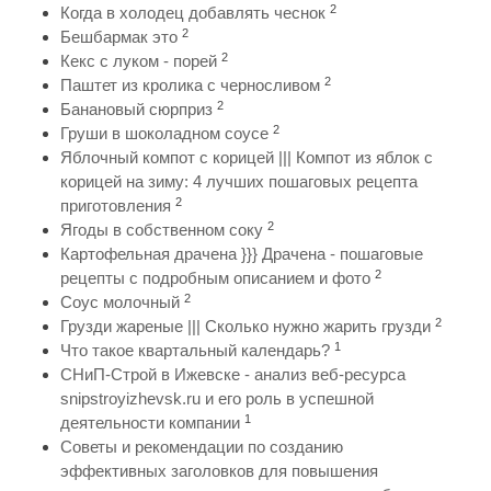
2
Когда в холодец добавлять чеснок
2
Бешбармак это
2
Кекс с луком - порей
2
Паштет из кролика с черносливом
2
Банановый сюрприз
2
Груши в шоколадном соусе
Яблочный компот с корицей ||| Компот из яблок с
корицей на зиму: 4 лучших пошаговых рецепта
2
приготовления
2
Ягоды в собственном соку
Картофельная драчена }}} Драчена - пошаговые
2
рецепты с подробным описанием и фото
2
Соус молочный
2
Грузди жареные ||| Сколько нужно жарить грузди
1
Что такое квартальный календарь?
СНиП-Строй в Ижевске - анализ веб-ресурса
snipstroyizhevsk.ru и его роль в успешной
1
деятельности компании
Советы и рекомендации по созданию
эффективных заголовков для повышения