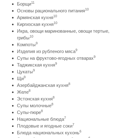
11
Борщи
10
Основы рационального питания
10
Армянская кухня
10
Киргизская кухня
Икра, овощи маринованные, овощи тертые,
10
грибы
9
Компоты
9
Изделия из рубленого мяса
9
Супы на фруктово-ягодных отварах
9
Таджикская кухня
9
Цукаты
9
Щи
8
Азербайджанская кухня
8
Желе
8
Эстонская кухня
8
Супы молочные
8
Супы-пюре
7
Национальные блюда
7
Плодовые и ягодные соки
6
Блюда национальных кухонь