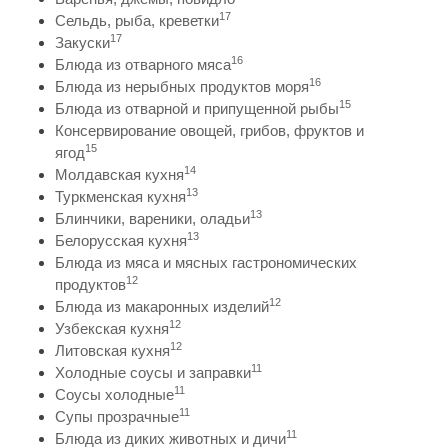
17
Сельдь, рыба, креветки
17
Закуски
16
Блюда из отварного мяса
16
Блюда из нерыбных продуктов моря
15
Блюда из отварной и припущенной рыбы
Консервирование овощей, грибов, фруктов и
15
ягод
14
Молдавская кухня
13
Туркменская кухня
13
Блинчики, вареники, оладьи
13
Белорусская кухня
Блюда из мяса и мясных гастрономических
12
продуктов
12
Блюда из макаронных изделий
12
Узбекская кухня
12
Литовская кухня
11
Холодные соусы и заправки
11
Соусы холодные
11
Супы прозрачные
11
Блюда из диких животных и дичи