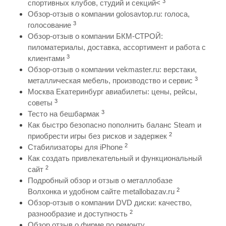
3
спортивных клубов, студий и секций<
Обзор-отзыв о компании golosavtop.ru: голоса,
3
голосование
Обзор-отзыв о компании БКМ-СТРОЙ:
пиломатериалы, доставка, ассортимент и работа с
3
клиентами
Обзор-отзыв о компании vekmaster.ru: верстаки,
3
металлическая мебель, производство и сервис
Москва Екатеринбург авиабилеты: цены, рейсы,
3
советы
3
Тесто на бешбармак
Как быстро безопасно пополнить баланс Steam и
2
приобрести игры без рисков и задержек
2
Стабилизаторы для iPhone
Как создать привлекательный и функциональный
2
сайт
Подробный обзор и отзыв о металлобазе
2
Волхонка и удобном сайте metallobazav.ru
Обзор-отзыв о компании DVD диски: качество,
2
разнообразие и доступность
Обзор отзыв о фирме по ремонту