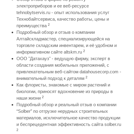
электроприборов и ее веб-ресурсе
tehnobytservis.ru - опыт использования услуг
Технобайтсервиса, качество работы, цены и
2
преимущества
Подробный обзор и отзыв о компании
Алтайскладмастер, специализирующейся на
торговле складским инвентарем, и её удобном и
2
информативном сайте altskm.ru
ООО "Датахауз" - ведущую фирму, эксперт в
области создания мобильных приложений, с
привлекательным веб-сайтом datahousecorp.com -
2
внимательный подход к деталям
Как флористы, знакомые с миром растений и
биологии, приносят вдохновение из природы в
2
наши жизни
Подробный обзор и реальный отзыв о компании
“Solber” по отгрузке нерудных строительных
материалов, исключительное качество продукции
и беспрецедентная эффективность сайта solber.ru
2