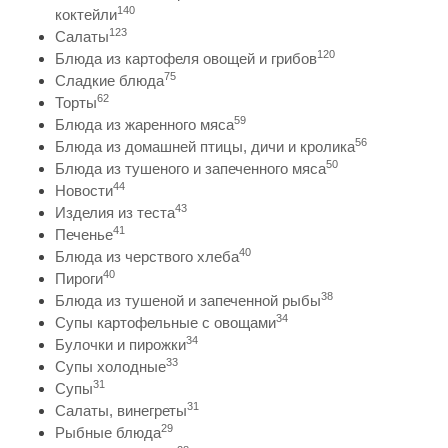
140
коктейли
123
Салаты
120
Блюда из картофеля овощей и грибов
75
Сладкие блюда
62
Торты
59
Блюда из жаренного мяса
56
Блюда из домашней птицы, дичи и кролика
50
Блюда из тушеного и запеченного мяса
44
Новости
43
Изделия из теста
41
Печенье
40
Блюда из черствого хлеба
40
Пироги
38
Блюда из тушеной и запеченной рыбы
34
Супы картофельные с овощами
34
Булочки и пирожки
33
Супы холодные
31
Супы
31
Салаты, винегреты
29
Рыбные блюда