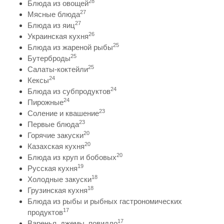
28
Блюда из овощей
27
Мясные блюда
27
Блюда из яиц
26
Украинская кухня
25
Блюда из жареной рыбы
25
Бутерброды
25
Салаты-коктейли
24
Кексы
24
Блюда из субпродуктов
24
Пирожные
23
Соление и квашение
23
Первые блюда
20
Горячие закуски
20
Казахская кухня
20
Блюда из круп и бобовых
19
Русская кухня
18
Холодные закуски
18
Грузинская кухня
Блюда из рыбы и рыбных гастрономических
17
продуктов
17
Варенья, джемы, повидло