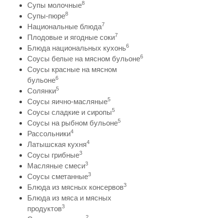
8
Супы молочные
8
Супы-пюре
7
Национальные блюда
7
Плодовые и ягодные соки
6
Блюда национальных кухонь
6
Соусы белые на мясном бульоне
Соусы красные на мясном
6
бульоне
5
Солянки
5
Соусы яично-масляные
5
Соусы сладкие и сиропы
5
Соусы на рыбном бульоне
4
Рассольники
4
Латышская кухня
3
Соусы грибные
3
Масляные смеси
3
Соусы сметанные
3
Блюда из мясных консервов
Блюда из мяса и мясных
3
продуктов
2