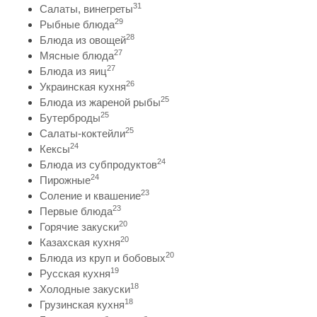
31
Салаты, винегреты
29
Рыбные блюда
28
Блюда из овощей
27
Мясные блюда
27
Блюда из яиц
26
Украинская кухня
25
Блюда из жареной рыбы
25
Бутерброды
25
Салаты-коктейли
24
Кексы
24
Блюда из субпродуктов
24
Пирожные
23
Соление и квашение
23
Первые блюда
20
Горячие закуски
20
Казахская кухня
20
Блюда из круп и бобовых
19
Русская кухня
18
Холодные закуски
18
Грузинская кухня