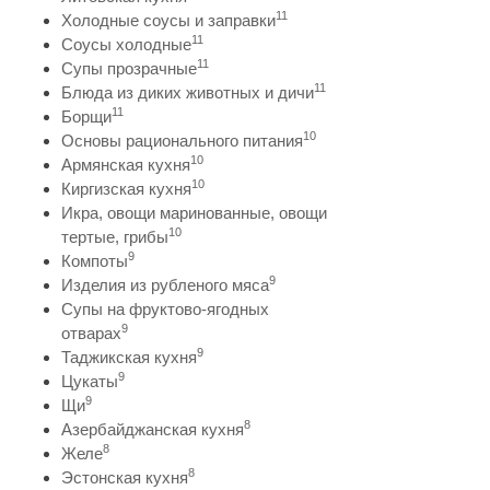
11
Холодные соусы и заправки
11
Соусы холодные
11
Супы прозрачные
11
Блюда из диких животных и дичи
11
Борщи
10
Основы рационального питания
10
Армянская кухня
10
Киргизская кухня
Икра, овощи маринованные, овощи
10
тертые, грибы
9
Компоты
9
Изделия из рубленого мяса
Супы на фруктово-ягодных
9
отварах
9
Таджикская кухня
9
Цукаты
9
Щи
8
Азербайджанская кухня
8
Желе
8
Эстонская кухня