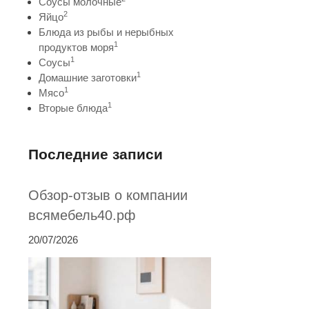
Соусы молочные
2
Яйцо
Блюда из рыбы и нерыбных
1
продуктов моря
1
Соусы
1
Домашние заготовки
1
Мясо
1
Вторые блюда
Последние записи
Обзор-отзыв о компании
всямебель40.рф
20/07/2026