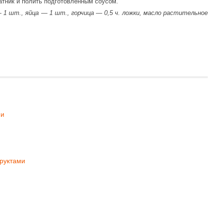
атник и полить подготовленным соусом.
— 1 шт., яйца — 1 шт., горчица — 0,5 ч. ложки, масло растительное
ми
фруктами