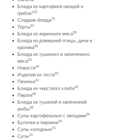
Блюда из картофеля овощей и
120
грибов
75
Сладкие блюда
62
Торты
59
Блюда из жаренного мяса
Блюда из домашней птицы, дичи и
56
кролика
Блюда из тушеного и запеченного
50
мяса
44
Новости
43
Изделия из теста
41
Печенье
40
Блюда из черствого хлеба
40
Пироги
Блюда из тушеной и запеченной
38
рыбы
34
Супы картофельные с овощами
34
Булочки и пирожки
33
Супы холодные
31
Супы