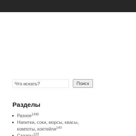
Поиск
Разделы
1440
Разное
Напитки, соки, морсы, квасы,
140
компоты, коктейли
123
Салаты