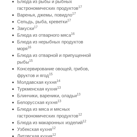
Блюда из рыбы и рыбных
17
гастрономических продуктов
17
Варенья, джемы, повидло
17
Сельдь, рыба, креветки
17
Закуски
16
Блюда из отварного мяса
Блюда из нерыбных продуктов
16
моря
Блюда из отварной и припущенной
15
рыбы
Консервирование овощей, грибов,
15
фруктов и ягод
14
Молдавская кухня
13
Туркменская кухня
13
Блинчики, вареники, оладьи
13
Белорусская кухня
Блюда из мяса и мясных
12
гастрономических продуктов
12
Блюда из макаронных изделий
12
Узбекская кухня
12
Литовская кухня