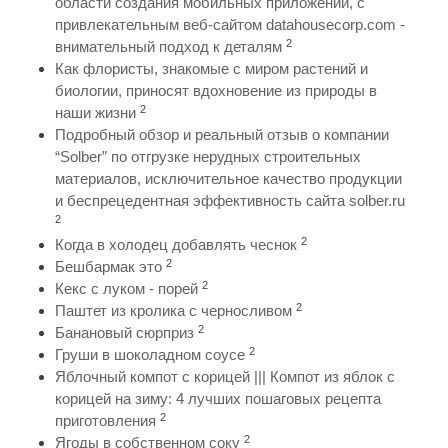
области создания мобильных приложений, с
привлекательным веб-сайтом datahousecorp.com -
2
внимательный подход к деталям
Как флористы, знакомые с миром растений и
биологии, приносят вдохновение из природы в
2
наши жизни
Подробный обзор и реальный отзыв о компании
“Solber” по отгрузке нерудных строительных
материалов, исключительное качество продукции
и беспрецедентная эффективность сайта solber.ru
2
2
Когда в холодец добавлять чеснок
2
Бешбармак это
2
Кекс с луком - порей
2
Паштет из кролика с черносливом
2
Банановый сюрприз
2
Груши в шоколадном соусе
Яблочный компот с корицей ||| Компот из яблок с
корицей на зиму: 4 лучших пошаговых рецепта
2
приготовления
2
Ягоды в собственном соку