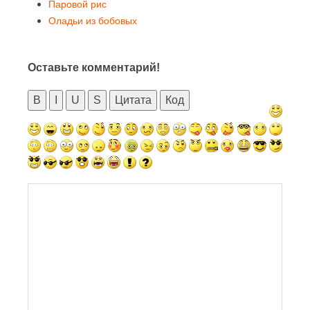
Паровой рис
Оладьи из бобовых
Оставьте комментарий!
B
I
U
S
Цитата
Код