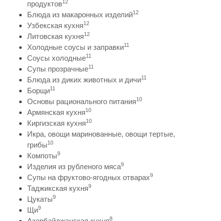
12
продуктов
12
Блюда из макаронных изделий
12
Узбекская кухня
12
Литовская кухня
11
Холодные соусы и заправки
11
Соусы холодные
11
Супы прозрачные
11
Блюда из диких животных и дичи
11
Борщи
10
Основы рационального питания
10
Армянская кухня
10
Киргизская кухня
Икра, овощи маринованные, овощи тертые,
10
грибы
9
Компоты
9
Изделия из рубленого мяса
9
Супы на фруктово-ягодных отварах
9
Таджикская кухня
9
Цукаты
9
Щи
8
Азербайджанская кухня