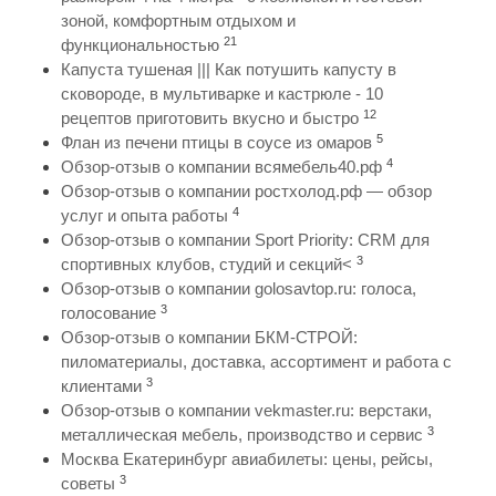
зоной, комфортным отдыхом и
21
функциональностью
Капуста тушеная ||| Как потушить капусту в
сковороде, в мультиварке и кастрюле - 10
12
рецептов приготовить вкусно и быстро
5
Флан из печени птицы в соусе из омаров
4
Обзор-отзыв о компании всямебель40.рф
Обзор-отзыв о компании ростхолод.рф — обзор
4
услуг и опыта работы
Обзор-отзыв о компании Sport Priority: CRM для
3
спортивных клубов, студий и секций<
Обзор-отзыв о компании golosavtop.ru: голоса,
3
голосование
Обзор-отзыв о компании БКМ-СТРОЙ:
пиломатериалы, доставка, ассортимент и работа с
3
клиентами
Обзор-отзыв о компании vekmaster.ru: верстаки,
3
металлическая мебель, производство и сервис
Москва Екатеринбург авиабилеты: цены, рейсы,
3
советы