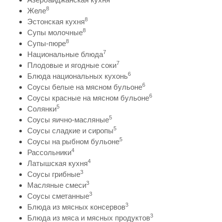
8
Желе
8
Эстонская кухня
8
Супы молочные
8
Супы-пюре
7
Национальные блюда
7
Плодовые и ягодные соки
6
Блюда национальных кухонь
6
Соусы белые на мясном бульоне
6
Соусы красные на мясном бульоне
5
Солянки
5
Соусы яично-масляные
5
Соусы сладкие и сиропы
5
Соусы на рыбном бульоне
4
Рассольники
4
Латышская кухня
3
Соусы грибные
3
Масляные смеси
3
Соусы сметанные
3
Блюда из мясных консервов
3
Блюда из мяса и мясных продуктов