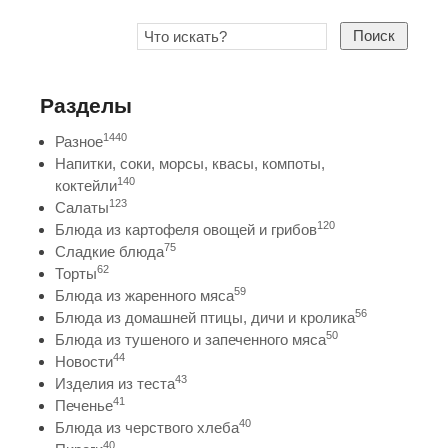
Поиск
Разделы
1440
Разное
Напитки, соки, морсы, квасы, компоты,
140
коктейли
123
Салаты
120
Блюда из картофеля овощей и грибов
75
Сладкие блюда
62
Торты
59
Блюда из жаренного мяса
56
Блюда из домашней птицы, дичи и кролика
50
Блюда из тушеного и запеченного мяса
44
Новости
43
Изделия из теста
41
Печенье
40
Блюда из черствого хлеба
40