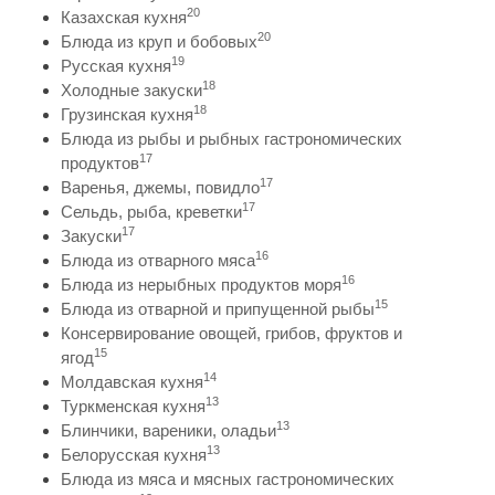
20
Казахская кухня
20
Блюда из круп и бобовых
19
Русская кухня
18
Холодные закуски
18
Грузинская кухня
Блюда из рыбы и рыбных гастрономических
17
продуктов
17
Варенья, джемы, повидло
17
Сельдь, рыба, креветки
17
Закуски
16
Блюда из отварного мяса
16
Блюда из нерыбных продуктов моря
15
Блюда из отварной и припущенной рыбы
Консервирование овощей, грибов, фруктов и
15
ягод
14
Молдавская кухня
13
Туркменская кухня
13
Блинчики, вареники, оладьи
13
Белорусская кухня
Блюда из мяса и мясных гастрономических