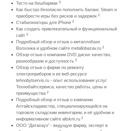
3
Тесто на бешбармак
Как быстро безопасно пополнить баланс Steam и
2
приобрести игры без рисков и задержек
2
Стабилизаторы для iPhone
Как создать привлекательный и функциональный
2
сайт
Подробный обзор и отзыв о металлобазе
2
Волхонка и удобном сайте metallobazav.ru
Обзор-отзыв о компании DVD диски: качество,
2
разнообразие и доступность
Обзор отзыв о фирме по ремонту
электроприборов и ее веб-ресурсе
tehnobytservis.ru - опыт использования услуг
Технобайтсервиса, качество работы, цены и
2
преимущества
Подробный обзор и отзыв о компании
Алтайскладмастер, специализирующейся на
торговле складским инвентарем, и её удобном и
2
информативном сайте altskm.ru
ООО "Датахауз" - ведущую фирму, эксперт в