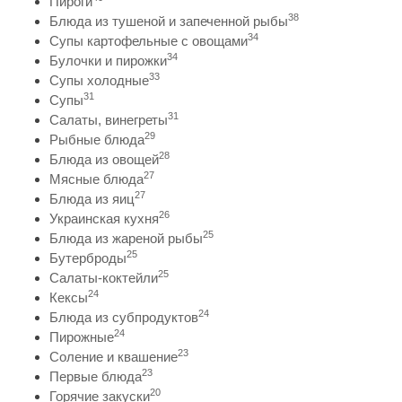
Пироги
38
Блюда из тушеной и запеченной рыбы
34
Супы картофельные с овощами
34
Булочки и пирожки
33
Супы холодные
31
Супы
31
Салаты, винегреты
29
Рыбные блюда
28
Блюда из овощей
27
Мясные блюда
27
Блюда из яиц
26
Украинская кухня
25
Блюда из жареной рыбы
25
Бутерброды
25
Салаты-коктейли
24
Кексы
24
Блюда из субпродуктов
24
Пирожные
23
Соление и квашение
23
Первые блюда
20
Горячие закуски