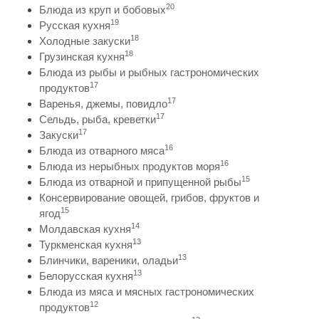
20
Блюда из круп и бобовых
19
Русская кухня
18
Холодные закуски
18
Грузинская кухня
Блюда из рыбы и рыбных гастрономических
17
продуктов
17
Варенья, джемы, повидло
17
Сельдь, рыба, креветки
17
Закуски
16
Блюда из отварного мяса
16
Блюда из нерыбных продуктов моря
15
Блюда из отварной и припущенной рыбы
Консервирование овощей, грибов, фруктов и
15
ягод
14
Молдавская кухня
13
Туркменская кухня
13
Блинчики, вареники, оладьи
13
Белорусская кухня
Блюда из мяса и мясных гастрономических
12
продуктов