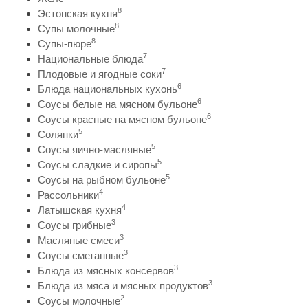
8
Эстонская кухня
8
Супы молочные
8
Супы-пюре
7
Национальные блюда
7
Плодовые и ягодные соки
6
Блюда национальных кухонь
6
Соусы белые на мясном бульоне
6
Соусы красные на мясном бульоне
5
Солянки
5
Соусы яично-масляные
5
Соусы сладкие и сиропы
5
Соусы на рыбном бульоне
4
Рассольники
4
Латышская кухня
3
Соусы грибные
3
Масляные смеси
3
Соусы сметанные
3
Блюда из мясных консервов
3
Блюда из мяса и мясных продуктов
2
Соусы молочные