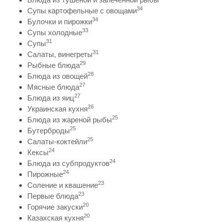
34
Супы картофельные с овощами
34
Булочки и пирожки
33
Супы холодные
31
Супы
31
Салаты, винегреты
29
Рыбные блюда
28
Блюда из овощей
27
Мясные блюда
27
Блюда из яиц
26
Украинская кухня
25
Блюда из жареной рыбы
25
Бутерброды
25
Салаты-коктейли
24
Кексы
24
Блюда из субпродуктов
24
Пирожные
23
Соление и квашение
23
Первые блюда
20
Горячие закуски
20
Казахская кухня