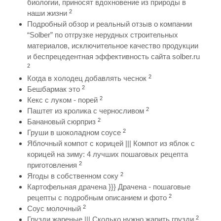
биологии, приносят вдохновение из природы в
2
наши жизни
Подробный обзор и реальный отзыв о компании
“Solber” по отгрузке нерудных строительных
материалов, исключительное качество продукции
и беспрецедентная эффективность сайта solber.ru
2
2
Когда в холодец добавлять чеснок
2
Бешбармак это
2
Кекс с луком - порей
2
Паштет из кролика с черносливом
2
Банановый сюрприз
2
Груши в шоколадном соусе
Яблочный компот с корицей ||| Компот из яблок с
корицей на зиму: 4 лучших пошаговых рецепта
2
приготовления
2
Ягоды в собственном соку
Картофельная драчена }}} Драчена - пошаговые
2
рецепты с подробным описанием и фото
2
Соус молочный
2
Грузди жареные ||| Сколько нужно жарить грузди