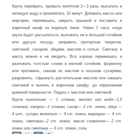
Крупу перебрать, промыть кипятком 2—3 раза, высыпать в
кипящую воду и прокипятить 10 минут. Добавить масло или
маргарин, перемешать, закрыть крышкой и поставить в
жарочный шкаф на водяную баню. Через 2 часа, когда
крупа будет рассыпаться, выложить ее в большой сотейник
или другую посуду, заправить протертым творогом,
сметаной, сахаром, яйцами, маслом и солью. Сметану в
массу можно и не вводить. Все хорошо перемешать и
разложить толстым слоем в мелкий сотейник, формочку
или противень, смазав их маслом и посыпав сухарями,
разровнять, сбрызнуть растительным маслом или смазать
сметаной и выпечь в жарочном шкафу, до образования
румяной поверхности. Подать с маслом или сметаной.
Крупа пшеничная — 1 стакан, молоко или вода—1,5
стакана, творог—1 стакан, сахар— 2 ст. ложки, яйца —
4 шт., сухари молотые — 4 ст. ложки, маргарин — 4 ст.
ложки, сметана—2 ст. ложки, масло сливочное— 2 ст.
ложки или сметана — 6 ст. ложек, соль.