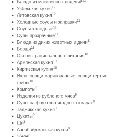
12
Блюда из макаронных изделий
12
Узбекская кухня
12
Литовская кухня
11
Холодные соусы и заправки
11
Соусы холодные
11
Супы прозрачные
11
Блюда из диких животных и дичи
11
Борщи
10
Основы рационального питания
10
Армянская кухня
10
Киргизская кухня
Икра, овощи маринованные, овощи тертые,
10
грибы
9
Компоты
9
Изделия из рубленого мяса
9
Супы на фруктово-ягодных отварах
9
Таджикская кухня
9
Цукаты
9
Щи
8
Азербайджанская кухня
8
Желе