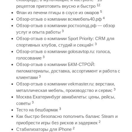
12
рецептов приготовить вкусно и быстро
5
Флан из печени птицы в соусе из омаров
4
Обзор-отзыв о компании всямебель40.рф
Обзор-отзыв о компании ростхолод.рф — обзор
3
услуг и опыта работы
Обзор-отзыв о компании Sport Priority: CRM для
3
спортивных клубов, студий и секций<
Обзор-отзыв о компании golosavtop.ru: голоса,
3
голосование
Обзор-отзыв о компании БКМ-СТРОЙ:
пиломатериалы, доставка, ассортимент и работа с
3
клиентами
Обзор-отзыв о компании vekmaster.ru: верстаки,
3
металлическая мебель, производство и сервис
Москва Екатеринбург авиабилеты: цены, рейсы,
3
советы
3
Тесто на бешбармак
Как быстро безопасно пополнить баланс Steam и
2
приобрести игры без рисков и задержек
2
Стабилизаторы для iPhone