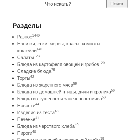
Поиск
Разделы
1440
Разное
Напитки, соки, морсы, квасы, компоты,
140
коктейли
123
Салаты
120
Блюда из картофеля овощей и грибов
75
Сладкие блюда
62
Торты
59
Блюда из жаренного мяса
56
Блюда из домашней птицы, дичи и кролика
50
Блюда из тушеного и запеченного мяса
44
Новости
43
Изделия из теста
41
Печенье
40
Блюда из черствого хлеба
40
Пироги
38
Блюда из тушеной и запеченной рыбы